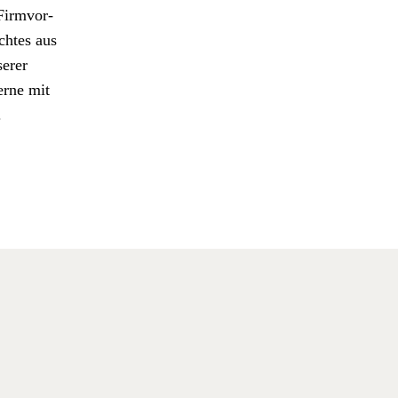
Fir­mvor­
ht­es aus
er­er
erne mit
.