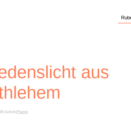
Rubr
iedenslicht aus
thlehem
48 Aufrufe
Pfarrei