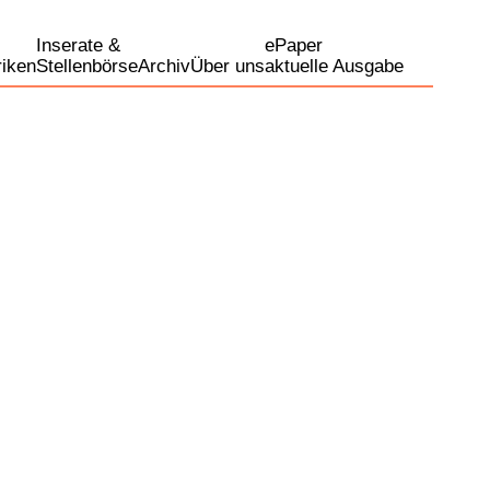
Inserate &
ePaper
iken
Stellenbörse
Archiv
Über uns
aktuelle Ausgabe