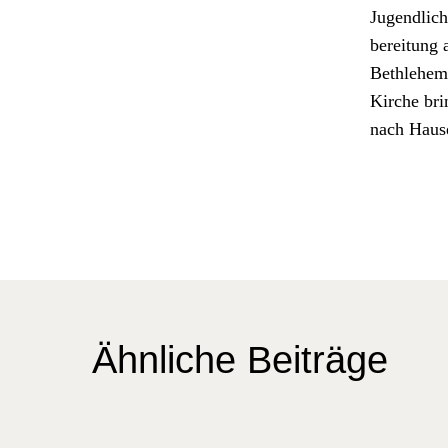
Jugendliche
bere­itung 
Beth­le­he
Kirche brin
nach Hause
Ähnliche Beiträge