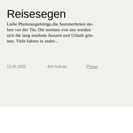
Reisesegen
Liebe Pfar­reiange­hörige,die Som­mer­fe­rien ste­
hen vor der Tür. Die meis­ten von uns wer­den
sich die lang ersehnte Auszeit und Urlaub gön­
nen. Viele fahren in ander...
13.06.2025
404 Aufrufe
Pfarrei