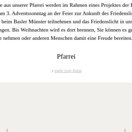
 aus unser­er Pfar­rei wer­den im Rah­men eines Pro­jek­tes der 
am 3. Adventsson­ntag an der Feier zur Ankun­ft des Friedenslic
m beim Basler Mün­ster teil­nehmen und das Friedenslicht in uns
­gen. Bis Wei­h­nacht­en wird es dort bren­nen, Sie kön­nen es g
 nehmen oder anderen Men­schen damit eine Freude bere­it­en
Pfarrei
mehr zum Autor