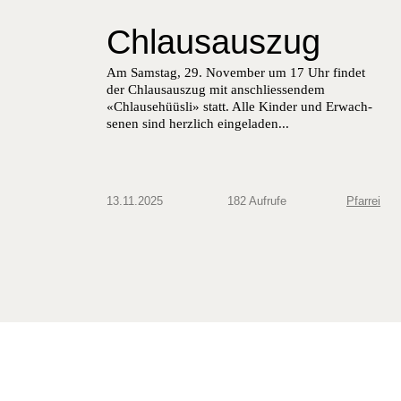
Chlausauszug
Am Sam­stag, 29. Novem­ber um 17 Uhr find­et
der Chlausauszug mit anschliessen­dem
«Chlause­hüüs­li» statt. Alle Kinder und Erwach­
se­nen sind her­zlich ein­ge­laden...
13.11.2025
182 Aufrufe
Pfarrei