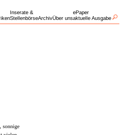
Inserate &
ePaper
iken
Stellenbörse
Archiv
Über uns
aktuelle Ausgabe
, son­nige
 vie­len