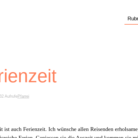
Rubr
rienzeit
32 Aufrufe
Pfarrei
 ist auch Ferien­zeit. Ich wün­sche allen Reisenden erhol­same
is­re­iche Ferien. Geniessen sie die Auszeit und kom­men sie mit