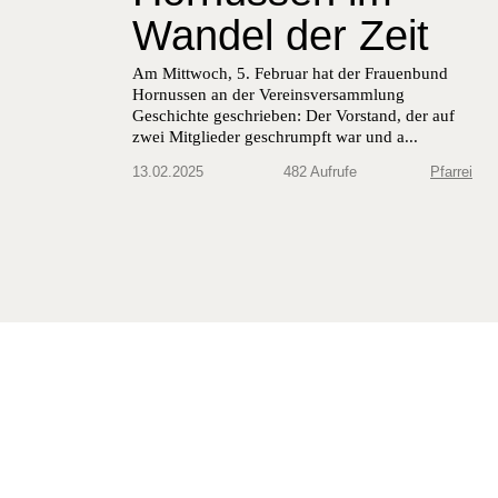
Wandel der Zeit
Am Mittwoch, 5. Feb­ru­ar hat der Frauen­bund
Hor­nussen an der Vere­insver­samm­lung
Geschichte geschrieben: Der Vor­stand, der auf
zwei Mit­glieder geschrumpft war und a...
13.02.2025
482 Aufrufe
Pfarrei