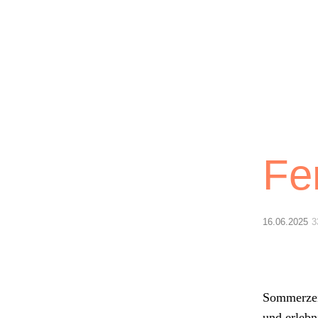
Lichtblick
Fe
16.06.2025
3
Som­merzeit
und erleb­n