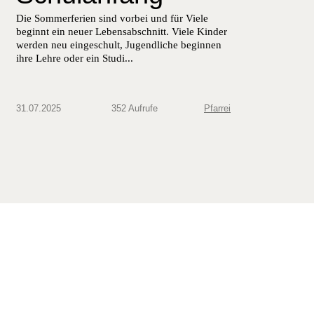
Die Som­mer­fe­rien sind vor­bei und für Viele
begin­nt ein neuer Lebens­ab­schnitt. Viele Kinder
wer­den neu eingeschult, Jugendliche begin­nen
ihre Lehre oder ein Studi...
31.07.2025
352 Aufrufe
Pfarrei