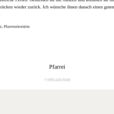
drück­en wieder zurück. Ich wün­sche ihnen danach einen guten 
.
, Pfar­reisekretärin
Pfarrei
mehr zum Autor