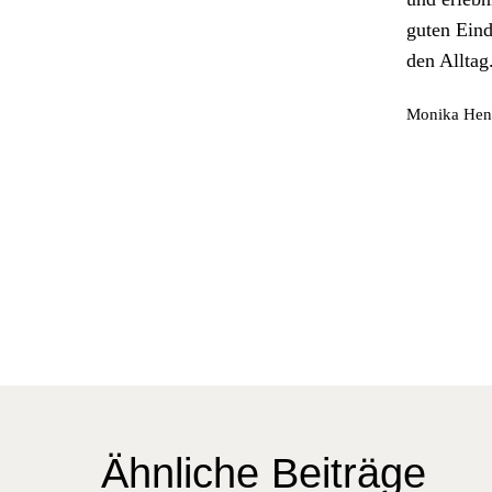
guten Ein­
den All­t­ag
Moni­ka Henz
Ähnliche Beiträge