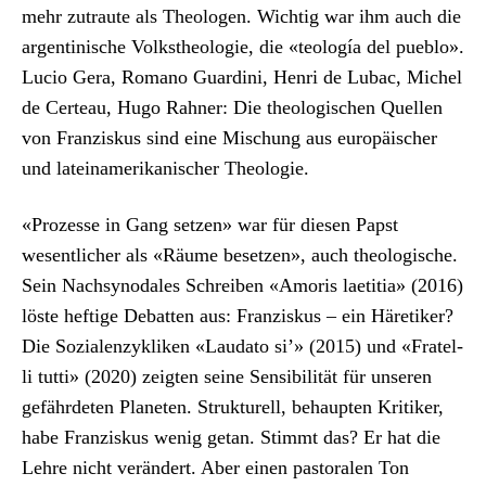
mehr zutraute als The­olo­gen. Wichtig war ihm auch die
argen­tinis­che Volk­s­the­olo­gie, die «teología del pueblo».
Lucio Gera, Romano Guar­di­ni, Hen­ri de Lubac, Michel
de Certeau, Hugo Rah­n­er: Die the­ol­o­gis­chen Quellen
von Franziskus sind eine Mis­chung aus europäis­ch­er
und lateinamerikanis­ch­er The­olo­gie.
«Prozesse in Gang set­zen» war für diesen Papst
wesentlich­er als «Räume beset­zen», auch the­ol­o­gis­che.
Sein Nach­syn­odales Schreiben «Amor­is laeti­tia» (2016)
löste heftige Debat­ten aus: Franziskus – ein Häretik­er?
Die Sozialen­zyk­liken «Lauda­to si’» (2015) und «Fratel­
li tut­ti» (2020) zeigten seine Sen­si­bil­ität für unseren
gefährde­ten Plan­eten. Struk­turell, behaupten Kri­tik­er,
habe Franziskus wenig getan. Stimmt das? Er hat die
Lehre nicht verän­dert. Aber einen pas­toralen Ton