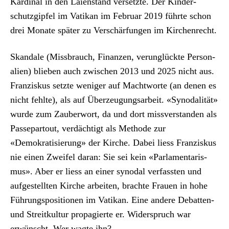
Kar­di­nal in den Laien­stand ver­set­zte. Der Kinder­
schutzgipfel im Vatikan im Feb­ru­ar 2019 führte schon
drei Monate später zu Ver­schär­fun­gen im Kirchen­recht.
Skan­dale (Miss­brauch, Finanzen, verunglück­te Per­son­
alien) blieben auch zwis­chen 2013 und 2025 nicht aus.
Franziskus set­zte weniger auf Macht­worte (an denen es
nicht fehlte), als auf Überzeu­gungsar­beit. «Syn­odal­ität»
wurde zum Zauber­wort, da und dort missver­standen als
Passep­a­rtout, verdächtigt als Meth­ode zur
«Demokratisierung» der Kirche. Dabei liess Franziskus
nie einen Zweifel daran: Sie sei kein «Par­la­men­taris­
mus». Aber er liess an ein­er syn­odal ver­fassten und
aufgestell­ten Kirche arbeit­en, brachte Frauen in hohe
Führungspo­si­tio­nen im Vatikan. Eine andere Debat­ten-
und Stre­itkul­tur propagierte er. Wider­spruch war
erwün­scht. Wer wagte ihn?