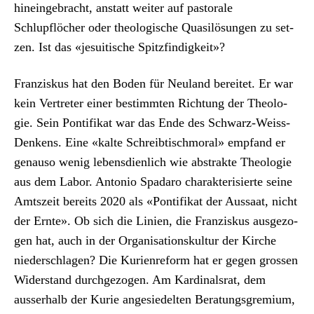
hineinge­bracht, anstatt weit­er auf pas­torale
Schlupflöch­er oder the­ol­o­gis­che Qua­si­lö­sun­gen zu set­
zen. Ist das «jesuit­is­che Spitzfind­igkeit»?
Franziskus hat den Boden für Neu­land bere­it­et. Er war
kein Vertreter ein­er bes­timmten Rich­tung der The­olo­
gie. Sein Pon­tif­ikat war das Ende des Schwarz-Weiss-
Denkens. Eine «kalte Schreibtis­chmoral» emp­fand er
genau­so wenig lebens­di­en­lich wie abstrak­te The­olo­gie
aus dem Labor. Anto­nio Spadaro charak­ter­isierte seine
Amt­szeit bere­its 2020 als «Pon­tif­ikat der Aus­saat, nicht
der Ernte». Ob sich die Lin­ien, die Franziskus aus­ge­zo­
gen hat, auch in der Organ­i­sa­tion­skul­tur der Kirche
nieder­schla­gen? Die Kurien­re­form hat er gegen grossen
Wider­stand durchge­zo­gen. Am Kar­di­nal­srat, dem
ausser­halb der Kurie ange­siedel­ten Beratungs­gremi­um,