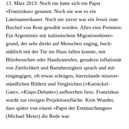
13. März 2013: Noch nie hat­te sich ein Papst
«Franziskus» genan­nt. Noch nie war es ein
Lateinamerikan­er. Noch nie zuvor war ein Jesuit zum
Bischof von Rom gewählt wor­den. Alles eine Pre­miere.
Ein Argen­tinier mit ital­ienis­chem Migra­tionsh­in­ter­
grund, der sehr direkt auf Men­schen zug­ing, buch­
stäblich mit der Tür ins Haus fall­en kon­nte, mit
Blitzbe­suchen oder Handyan­rufen, ger­adezu infla­tionär
von Zärtlichkeit und Barmherzigkeit sprach und mit
eingängi­gen, oft etwas schrä­gen, hierzu­lande missver­
ständlichen Bildern und Ver­gle­ichen («Kar­nick­el-
Gate», «Klaps-Debat­te») aufhorchen liess. Franziskus
wurde zur riesi­gen Pro­jek­tions­fläche. Kein Wun­der,
dass später von einem «Papst der Ent­täuschun­gen»
(Michael Meier) die Rede war.