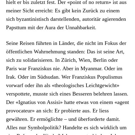
hielt er bis zulet­zt fest. Der «point of no return» ist aus
mein­er Sicht erre­icht: Es gibt kein Zurück zu einem
sich byzan­ti­nis­tisch darstel­len­den, autoritär agieren­den
Pap­st­tum mit der Aura der Unnah­barkeit.
Seine Reisen führten in Län­der, die nicht im Fokus der
öffentlichen Wahrnehmung standen: Das ist seine Art,
sich zu sol­i­darisieren. In Zürich, Wien, Berlin oder
Paris war Franziskus nie. Aber in Myan­mar. Oder im
Irak. Oder im Süd­su­dan. Wer Franziskus Pop­ulis­mus
vor­warf oder ihn als «the­ol­o­gis­ches Leicht­gewicht»
verspot­tete, musste sich eines Besseren belehren lassen.
Der «Ignatius von Assisi» hat­te etwas von einem «agent
provo­ca­teur» an sich: Er pro­bierte aus. Er liess
gewähren. Er ermöglichte – und über­forderte damit.
Alles nur Sym­bol­poli­tik? Han­delte es sich wirk­lich um