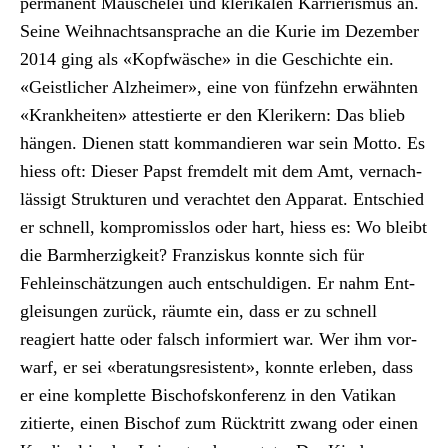
per­ma­nent Mauschelei und klerikalen Kar­ri­eris­mus an.
Seine Wei­h­nacht­sansprache an die Kurie im Dezem­ber
2014 ging als «Kopfwäsche» in die Geschichte ein.
«Geistlich­er Alzheimer», eine von fün­fzehn erwäh­n­ten
«Krankheit­en» attestierte er den Klerik­ern: Das blieb
hän­gen. Dienen statt kom­mandieren war sein Mot­to. Es
hiess oft: Dieser Papst fremdelt mit dem Amt, ver­nach­
läs­sigt Struk­turen und ver­achtet den Appa­rat. Entsch­ied
er schnell, kom­pro­miss­los oder hart, hiess es: Wo bleibt
die Barmherzigkeit? Franziskus kon­nte sich für
Fehlein­schätzun­gen auch entschuldigen. Er nahm Ent­
gleisun­gen zurück, räumte ein, dass er zu schnell
reagiert hat­te oder falsch informiert war. Wer ihm vor­
warf, er sei «beratungsre­sistent», kon­nte erleben, dass
er eine kom­plette Bischof­skon­ferenz in den Vatikan
zitierte, einen Bischof zum Rück­tritt zwang oder einen