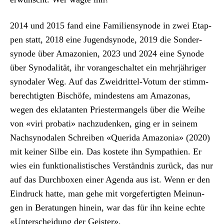
2014 und 2015 fand eine Fam­i­lien­syn­ode in zwei Etap­
pen statt, 2018 eine Jugendsyn­ode, 2019 die Son­der­
syn­ode über Ama­zonien, 2023 und 2024 eine Syn­ode
über Syn­odal­ität, ihr vor­angeschal­tet ein mehrjähriger
syn­odaler Weg. Auf das Zwei­drit­tel-Votum der stimm­
berechtigten Bis­chöfe, min­destens am Ama­zonas,
wegen des ekla­tan­ten Priester­man­gels über die Wei­he
von «viri pro­bati» nachzu­denken, ging er in seinem
Nach­syn­odalen Schreiben «Queri­da Ama­zo­nia» (2020)
mit kein­er Silbe ein. Das kostete ihn Sym­pa­thien. Er
wies ein funk­tion­al­is­tis­ches Ver­ständ­nis zurück, das nur
auf das Durch­box­en ein­er Agen­da aus ist. Wenn er den
Ein­druck hat­te, man gehe mit vorge­fer­tigten Mei­n­un­
gen in Beratun­gen hinein, war das für ihn keine echte
«Unter­schei­dung der Geis­ter».