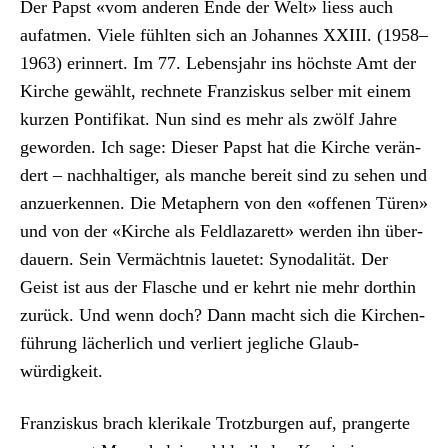
Der Papst «vom anderen Ende der Welt» liess auch
aufat­men. Viele fühlten sich an Johannes XXIII. (1958–
1963) erin­nert. Im 77. Leben­s­jahr ins höch­ste Amt der
Kirche gewählt, rech­nete Franziskus sel­ber mit einem
kurzen Pon­tif­ikat. Nun sind es mehr als zwölf Jahre
gewor­den. Ich sage: Dieser Papst hat die Kirche verän­
dert – nach­haltiger, als manche bere­it sind zu sehen und
anzuerken­nen. Die Meta­phern von den «offe­nen Türen»
und von der «Kirche als Feld­lazarett» wer­den ihn über­
dauern. Sein Ver­mächt­nis lauetet: Syn­odal­ität. Der
Geist ist aus der Flasche und er kehrt nie mehr dor­thin
zurück. Und wenn doch? Dann macht sich die Kirchen­
führung lächer­lich und ver­liert jegliche Glaub­
würdigkeit.
Franziskus brach klerikale Trotzbur­gen auf, prangerte