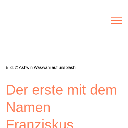
Rubriken
Meine Kirche
Kolumnen
Lichtblick
Zu Besuch bei
Schwerpunkte
Vermischtes
Agenda I&L
Bild: © Ashwin Waswani auf unsplash
Inserate &
Der erste mit dem
Stellenbörse
Namen
Beilagen und Inserate
Stellenbörse
Franziskus