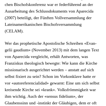
chen Bischof­skon­ferenz war er fed­er­führend an der
Ausar­beitung des Schluss­doku­ments von Apare­ci­da
(2007) beteiligt, der Fün­ften Vol­lver­samm­lung der
Lateinamerikanis­chen Bischofsver­samm­lung
(CELAM).
Wer das prophetis­che Apos­tolis­che Schreiben «Evan­
gelii gaudi­um» (Novem­ber 2013) mit dem lan­gen Text
von Apare­ci­da ver­gle­icht, erhält Antworten, was
Franziskus the­ol­o­gisch bewegte: Wie kann die Kirche
mis­sion­ar­isch aus­gerichtet wer­den – anstatt auf sich
selb­st fix­iert zu sein? Schon im Vorkon­klave hat­te er
vor «autoref­er­en­cial­i­dad» gewarnt: Eine um sich selb­st
kreisende Kirche sei «krank». Volks­fröm­migkeit war
ihm wichtig. Auch der «sen­sus fideli­um», der
Glaubenssinn und ‑instinkt der Gläu­bi­gen, dem er oft