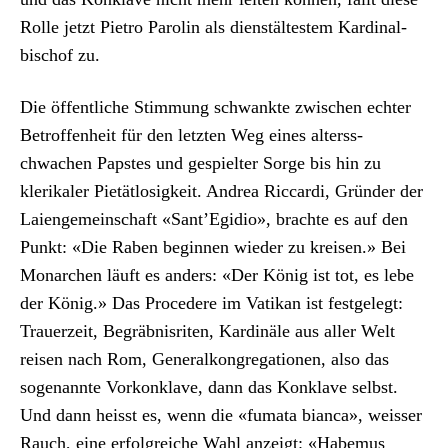
Rolle jet­zt Pietro Parolin als dien­stäl­testem Kar­di­nal­
bischof zu.
Die öffentliche Stim­mung schwank­te zwis­chen echter
Betrof­fen­heit für den let­zten Weg eines alterss­
chwachen Pap­stes und gespiel­ter Sorge bis hin zu
klerikaler Pietät­losigkeit. Andrea Ric­car­di, Grün­der der
Laienge­mein­schaft «Sant’Egidio», brachte es auf den
Punkt: «Die Raben begin­nen wieder zu kreisen.» Bei
Monar­chen läuft es anders: «Der König ist tot, es lebe
der König.» Das Pro­cedere im Vatikan ist fest­gelegt:
Trauerzeit, Begräb­nis­riten, Kardinäle aus aller Welt
reisen nach Rom, Gen­er­alkon­gre­ga­tio­nen, also das
soge­nan­nte Vorkon­klave, dann das Kon­klave selb­st.
Und dann heisst es, wenn die «fuma­ta bian­ca», weiss­er
Rauch, eine erfol­gre­iche Wahl anzeigt: «Habe­mus