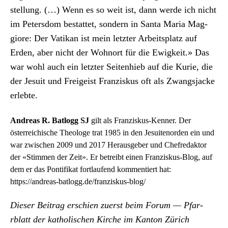
stel­lung. (…) Wenn es so weit ist, dann werde ich nicht
im Peters­dom bestat­tet, son­dern in San­ta Maria Mag­
giore: Der Vatikan ist mein let­zter Arbeit­splatz auf
Erden, aber nicht der Wohnort für die Ewigkeit.» Das
war wohl auch ein let­zter Seit­en­hieb auf die Kurie, die
der Jesuit und Freigeist Franziskus oft als Zwangs­jacke
erlebte.
Andreas R. Batlogg SJ
gilt als Franziskus-Kenner. Der
österreichische Theologe trat 1985 in den Jesuitenorden ein und
war zwischen 2009 und 2017 Herausgeber und Chefredaktor
der «Stimmen der Zeit». Er betreibt einen Franziskus-Blog, auf
dem er das Pontifikat fortlaufend kommentiert hat:
https://andreas-batlogg.de/franziskus-blog/
Dieser Beitrag erschien zuerst beim Forum — Pfar­
rblatt der katholis­chen Kirche im Kan­ton Zürich