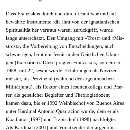
Dass Franziskus durch und durch Jesuit war und auf
bewährte Instru­mente, die ihm von der igna­tian­is­chen
Spir­i­tu­al­ität her ver­traut waren, zurück­griff, wurde
lange unter­schätzt. Den Umgang mit «Trost» und «Mis­
strost», die Vor­bere­itung von Entschei­dun­gen, auch
schwieri­gen, lernt ein Jesuit in den Geistlichen Übun­
gen (Exerz­i­tien). Diese prägten Franziskus, seit­dem er
1958, mit 22, Jesuit wurde. Erfahrun­gen als Novizen­
meis­ter, als Prov­inzial (während der argen­tinis­chen
Mil­itär­jun­ta), als Rek­tor eines Jesuit­enkol­legs und Pfar­
rer, als geistlich­er Begleit­er und The­olo­giedozent
kamen dazu, bis er 1992 Wei­h­bischof von Buenos Aires
unter Kar­di­nal Anto­nio Quar­ra­ci­no wurde, dem er als
Koad­ju­tor (1997) und Erzbischof (1998) nach­fol­gte.
Als Kar­di­nal (2001) und Vor­sitzen­der der argen­tinis­