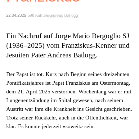
Archiv
22.04.2025
698 Aufrufe
Andreas Batlogg
Über uns
Ein Nachruf auf Jorge Mario Bergoglio SJ
ePaper
(1936–2025) vom Franziskus-Kenner und
aktuelle Ausgabe
Jesuiten Pater Andreas Batlogg.
Suchen
Der Papst ist tot. Kurz nach Beginn seines dreizehn­ten
Pon­tif­ikat­s­jahres ist Papst Franziskus am Oster­mon­tag,
dem 21. April 2025 ver­stor­ben. Wochen­lang war er mit
Lun­genentzün­dung im Spi­tal gewe­sen, nach seinem
Aus­tritt war ihm die Krankheit ins Gesicht geschrieben.
Trotz sein­er Rück­kehr, auch in die Öffentlichkeit, war
klar: Es kon­nte jed­erzeit «soweit» sein.