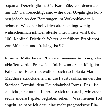
papam». Derzeit gibt es 252 Kardinäle, von denen aber
nur 137 wahlberechtigt sind – die über 80-jähri­gen kön­
nen jedoch an den Beratun­gen im Vorkon­klave teil­
nehmen. Was aber bei vie­len alters­be­d­ingt wenig
wahrschein­lich ist: Der älteste unter ihnen wird bald
100, Kar­di­nal Friedrich Wet­ter, der frühere Erzbischof
von München und Freis­ing, ist 97.
In sein­er Mitte Jän­ner 2025 erschiene­nen Auto­bi­ografie
«Hoffe» ver­ri­et Franziskus (nicht zum ersten Mal), im
Falle eines Rück­tritts wolle er sich nach San­ta Maria
Mag­giore zurückziehen, in die Pap­st­basi­li­ka unweit der
Stazione Ter­mi­ni, dem Haupt­bahn­hof Roms. Dazu ist
es nicht gekom­men. Er wollte sich dort auch, wie zuvor
sechs andere Päp­ste, begraben sehen: «Was meinen Tod
ange­ht, so habe ich dazu eine recht prag­ma­tis­che Ein­