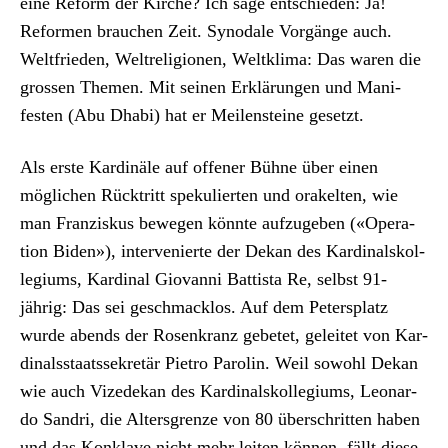
eine Reform der Kirche? Ich sage entsch­ieden: Ja!
Refor­men brauchen Zeit. Syn­odale Vorgänge auch.
Welt­frieden, Wel­tre­li­gio­nen, Weltk­li­ma: Das waren die
grossen The­men. Mit seinen Erk­lärun­gen und Man­i­
festen (Abu Dhabi) hat er Meilen­steine geset­zt.
Als erste Kardinäle auf offen­er Bühne über einen
möglichen Rück­tritt spekulierten und orakel­ten, wie
man Franziskus bewe­gen kön­nte aufzugeben («Oper­a­
tion Biden»), inter­ve­nierte der Dekan des Kar­di­nal­skol­
legiums, Kar­di­nal Gio­van­ni Bat­tista Re, selb­st 91-
jährig: Das sei geschmack­los. Auf dem Peter­splatz
wurde abends der Rosenkranz gebetet, geleit­et von Kar­
di­nalsstaatssekretär Pietro Parolin. Weil sowohl Dekan
wie auch Vizedekan des Kar­di­nal­skol­legiums, Leonar­
do San­dri, die Alters­gren­ze von 80 über­schrit­ten haben
und das Kon­klave nicht mehr leit­en kön­nen, fällt diese