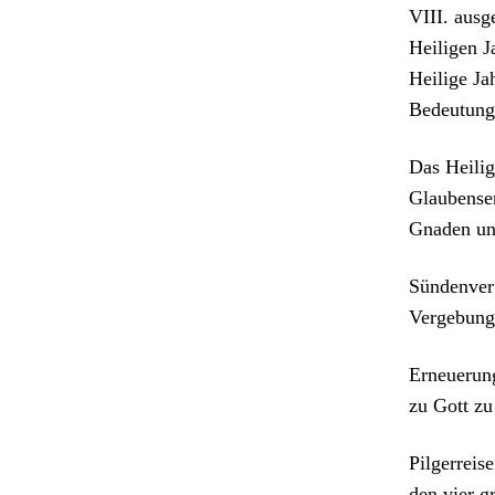
VIII. aus­g
Heili­gen J
Heilige Jah
Bedeu­tung
Das Heilige 
Glaubenser
Gnaden und
Sün­den­ve
Verge­bung 
Erneuerung
zu Gott zu
Pil­ger­reis
den vier gr