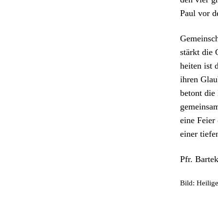
Paul vor d
Gemein­sch
stärkt die 
heit­en ist
ihren Glau
betont die 
gemein­sam 
eine Feier
ein­er tief
Pfr. Barte
Bild: Heilig