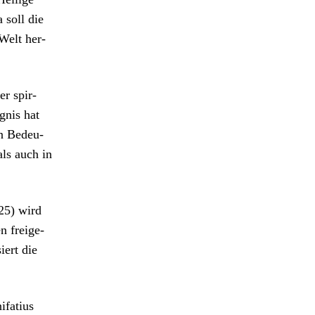
 soll die
 Welt her­
er spir­
­nis hat
en Bedeu­
als auch in
 25) wird
n freige­
iert die
­fatius