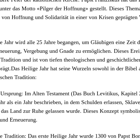
nter das Mot­to «Pil­ger der Hoff­nung» gestellt. Dieses The­ma
von Hoff­nung und Sol­i­dar­ität in ein­er von Krisen geprägten
 Jahr wird alle 25 Jahre began­gen, um Gläu­bi­gen eine Zeit d
rneuerung, Verge­bung und Gnade zu ermöglichen. Dieses Ereig
Tra­di­tion und ist von tiefen the­ol­o­gis­chen und geschichtlich
prägt.Das Heilige Jahr hat seine Wurzeln sowohl in der Bibel 
­chen Tra­di­tion:
er Ursprung: Im Alten Tes­ta­ment (Das Buch Lev­i­tikus, Kapi­tel
jahr als ein Jahr beschrieben, in dem Schulden erlassen, Sklave
 das Land zur Ruhe gelassen wurde. Dieses Konzept sym­bol­is
 und Erneuerung.
e Tra­di­tion: Das erste Heilige Jahr wurde 1300 von Papst Boni