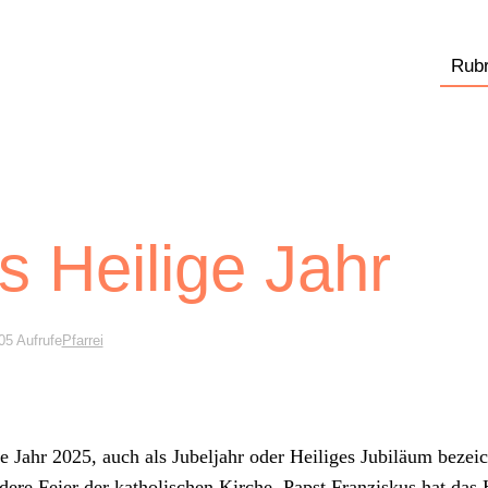
Rubr
s Heilige Jahr
05 Aufrufe
Pfarrei
 Jahr 2025, auch als Jubel­jahr oder Heiliges Jubiläum beze­ich
­dere Feier der katholis­chen Kirche. Papst Franziskus hat das 