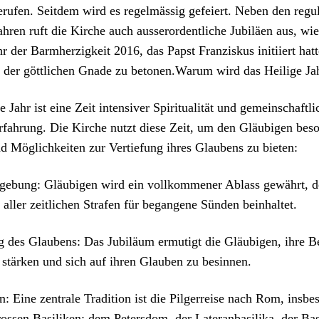
erufen. Seit­dem wird es regelmäs­sig gefeiert. Neben den reg­u
ahren ruft die Kirche auch ausseror­dentliche Jubiläen aus, wi
r der Barmherzigkeit 2016, das Papst Franziskus ini­ti­iert hat­
 der göt­tlichen Gnade zu betonen.Warum wird das Heilige Jah
Jahr ist eine Zeit inten­siv­er Spir­i­tu­al­ität und gemein­schaftlic
­fahrung. Die Kirche nutzt diese Zeit, um den Gläu­bi­gen beso
 Möglichkeit­en zur Ver­tiefung ihres Glaubens zu bieten:
rge­bung: Gläu­bi­gen wird ein vol­lkommen­er Ablass gewährt, d
aller zeitlichen Strafen für began­gene Sün­den bein­hal­tet.
 des Glaubens: Das Jubiläum ermutigt die Gläu­bi­gen, ihre 
 stärken und sich auf ihren Glauben zu besin­nen.
en: Eine zen­trale Tra­di­tion ist die Pil­ger­reise nach Rom, ins­be
ossen Basi­liken: dem Peters­dom, der Lat­er­an­basi­li­ka, der Basi­