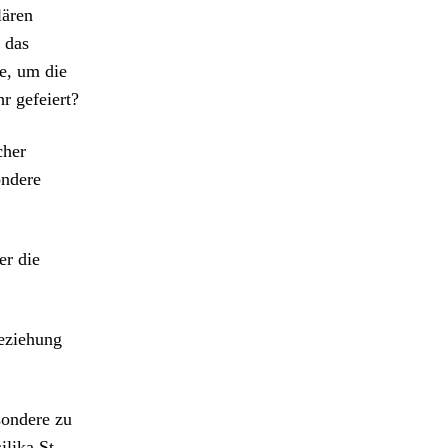
lären
e das
te, um die
r gefeiert?
h­er
n­dere
er die
Beziehung
son­dere zu
li­ka St.