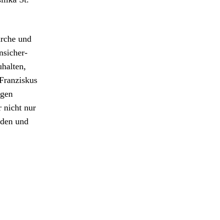
irche und
Unsicher­
hal­ten,
 Franziskus
­gen
r nicht nur
eden und