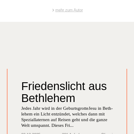
mehr zum Autor
Friedenslicht aus
Bethlehem
Jedes Jahr wird in der Geburts­grotteJesu in Beth­
le­hem ein Licht entzün­det, welch­es dann mit
Spezial­later­nen auf Reisen geht und die ganze
Welt umspan­nt. Dieses Fri...