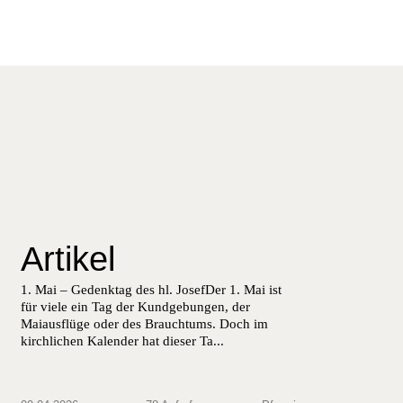
Artikel
1. Mai – Gedenk­tag des hl. JosefDer 1. Mai ist
für viele ein Tag der Kundge­bun­gen, der
Maiaus­flüge oder des Brauch­tums. Doch im
kirch­lichen Kalen­der hat dieser Ta...