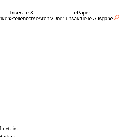
Inserate &
ePaper
iken
Stellenbörse
Archiv
Über uns
aktuelle Ausgabe
­net, ist
Heilige