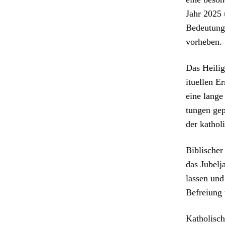
Jahr 2025 u
Bedeu­tung 
vorheben.
Das Heilige
ituellen E
eine lange 
tun­gen ge
der katholis
Bib­lis­ch­
das Jubel­
lassen und
Befreiung
Katholis­ch