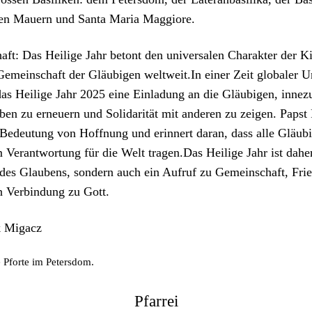
en Mauern und San­ta Maria Mag­giore.
aft: Das Heilige Jahr betont den uni­ver­salen Charak­ter der K
Gemein­schaft der Gläu­bi­gen weltweit.In ein­er Zeit glob­aler 
 das Heilige Jahr 2025 eine Ein­ladung an die Gläu­bi­gen, innezu
ben zu erneuern und Sol­i­dar­ität mit anderen zu zeigen. Papst
Bedeu­tung von Hoff­nung und erin­nert daran, dass alle Gläu­bi
Ver­ant­wor­tung für die Welt tragen.Das Heilige Jahr ist dahe
 des Glaubens, son­dern auch ein Aufruf zu Gemein­schaft, Fri
en Verbindung zu Gott.
k Migacz
e Pforte im Peters­dom.
Pfarrei