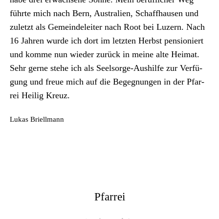
Archiv
führte mich nach Bern, Aus­tralien, Schaffhausen und
zulet­zt als Gemein­deleit­er nach Root bei Luzern. Nach
Über uns
16 Jahren wurde ich dort im let­zten Herb­st pen­sion­iert
und komme nun wieder zurück in meine alte Heimat.
ePaper
Sehr gerne ste­he ich als Seel­sorge-Aushil­fe zur Ver­fü­
gung und freue mich auf die Begeg­nun­gen in der Pfar­
aktuelle Ausgabe
rei Heilig Kreuz.
Suchen
Lukas Briell­mann
Pfarrei