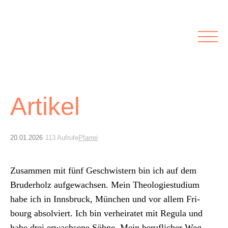
Rubriken
Meine Kirche
Kolumnen
Lichtblick
Zu Besuch bei
Schwerpunkte
Vermischtes
Agenda I&L
Artikel
Inserate &
20.01.2026
113 Aufrufe
Pfarrei
Stellenbörse
Zusam­men mit fünf Geschwis­tern bin ich auf dem
Beilagen und Inserate
Stellenbörse
Bruder­holz aufgewach­sen. Mein The­olo­gi­es­tudi­um
habe ich in Inns­bruck, München und vor allem Fri­
bourg absolviert. Ich bin ver­heiratet mit Reg­u­la und
habe drei erwach­sene Söhne. Mein beru­flich­er Weg