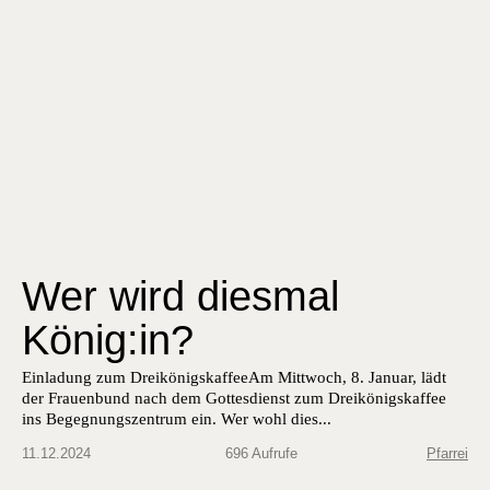
Wer wird diesmal
König:in?
Ein­ladung zum Dreikönigskaf­feeAm Mittwoch, 8. Jan­u­ar, lädt
der Frauen­bund nach dem Gottes­di­enst zum Dreikönigskaf­fee
ins Begeg­nungszen­trum ein. Wer wohl dies...
11.12.2024
696 Aufrufe
Pfarrei