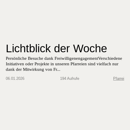
Lichtblick der Woche
Per­sön­liche Besuche dank Frei­willi­ge­nen­gage­mentVer­schiedene
Ini­tia­tiv­en oder Pro­jek­te in unseren Pfar­reien sind vielfach nur
dank der Mitwirkung von Fr...
06.01.2026
194 Aufrufe
Pfarrei