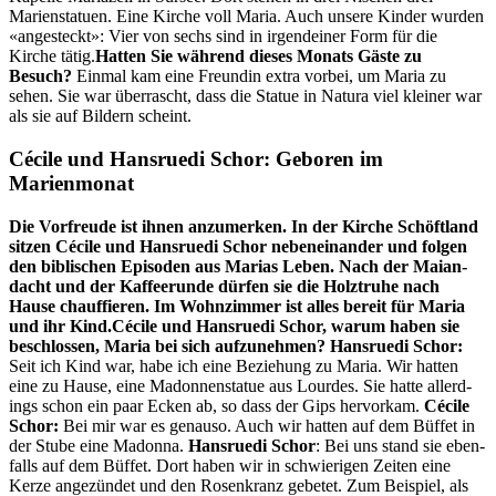
Marien­stat­uen. Eine Kirche voll Maria. Auch unsere Kinder wur­den
«angesteckt»: Vier von sechs sind in irgen­dein­er Form für die
Kirche tätig.
Hat­ten Sie während dieses Monats Gäste zu
Besuch?
Ein­mal kam eine Fre­undin extra vor­bei, um Maria zu
sehen. Sie war über­rascht, dass die Stat­ue in Natu­ra viel klein­er war
als sie auf Bildern scheint.
Cécile und Hansruedi Schor: Geboren im
Marienmonat
Die Vor­freude ist ihnen anzumerken. In der Kirche Schöft­land
sitzen Cécile und Han­srue­di Schor nebeneinan­der und fol­gen
den bib­lis­chen Episo­den aus Marias Leben. Nach der Maian­
dacht und der Kaf­feerunde dür­fen sie die Holztruhe nach
Hause chauffieren. Im Wohnz­im­mer ist alles bere­it für Maria
und ihr Kind.
Cécile und Han­srue­di Schor, warum haben sie
beschlossen, Maria bei sich aufzunehmen?
Han­srue­di Schor:
Seit ich Kind war, habe ich eine Beziehung zu Maria. Wir hat­ten
eine zu Hause, eine Madon­nen­stat­ue aus Lour­des. Sie hat­te allerd­
ings schon ein paar Eck­en ab, so dass der Gips her­vorkam.
Cécile
Schor:
Bei mir war es genau­so. Auch wir hat­ten auf dem Büf­fet in
der Stube eine Madon­na.
Han­srue­di Schor
: Bei uns stand sie eben­
falls auf dem Büf­fet. Dort haben wir in schwieri­gen Zeit­en eine
Kerze angezün­det und den Rosenkranz gebetet. Zum Beispiel, als