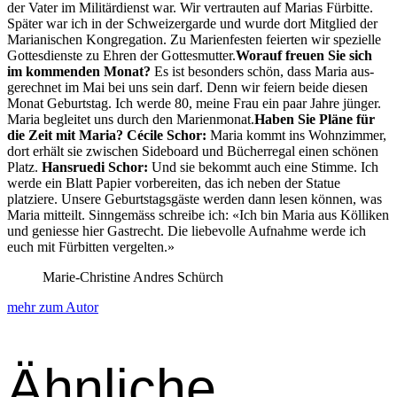
der Vater im Mil­itär­di­enst war. Wir ver­traut­en auf Marias Für­bitte.
Später war ich in der Schweiz­er­garde und wurde dort Mit­glied der
Mar­i­an­is­chen Kon­gre­ga­tion. Zu Marien­festen feierten wir spezielle
Gottes­di­en­ste zu Ehren der Gottes­mut­ter.
Worauf freuen Sie sich
im kom­menden Monat?
Es ist beson­ders schön, dass Maria aus­
gerech­net im Mai bei uns sein darf. Denn wir feiern bei­de diesen
Monat Geburt­stag. Ich werde 80, meine Frau ein paar Jahre jünger.
Maria begleit­et uns durch den Marien­monat.
Haben Sie Pläne für
die Zeit mit Maria?
Cécile Schor:
Maria kommt ins Wohnz­im­mer,
dort erhält sie zwis­chen Side­board und Bücher­re­gal einen schö­nen
Platz.
Han­srue­di Schor:
Und sie bekommt auch eine Stimme. Ich
werde ein Blatt Papi­er vor­bere­it­en, das ich neben der Stat­ue
platziere. Unsere Geburt­stags­gäste wer­den dann lesen kön­nen, was
Maria mit­teilt. Sin­ngemäss schreibe ich: «Ich bin Maria aus Köl­liken
und geniesse hier Gas­trecht. Die liebevolle Auf­nahme werde ich
euch mit Für­bit­ten vergel­ten.»
Marie-Christine Andres Schürch
mehr zum Autor
Ähnliche