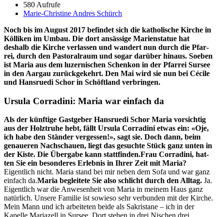
580 Aufrufe
Marie-Christine Andres Schürch
Noch bis im August 2017 befind­et sich die katholis­che Kirche in
Köl­liken im Umbau. Die dort ansäs­sige Marien­stat­ue hat
deshalb die Kirche ver­lassen und wan­dert nun durch die Pfar­
rei, durch den Pas­toral­raum und sog­ar darüber hin­aus. Soeben
ist Maria aus dem luzernischen Schenkon in der Pfar­rei Sursee
in den Aar­gau zurück­gekehrt. Den Mai wird sie nun bei Cécile
und Han­srue­di Schor in Schöft­land ver­brin­gen.
Ursula Corradini: Maria war einfach da
Als der kün­ftige Gast­ge­ber Han­srue­di Schor Maria vor­sichtig
aus der Holztruhe hebt, fällt Ursu­la Cor­ra­di­ni etwas ein: «Oje,
ich habe den Stän­der vergessen!», sagt sie. Doch dann, beim
genaueren Nach­schauen, liegt das gesuchte Stück ganz unten in
der Kiste. Die Über­gabe kann stat­tfind­en.
Frau Cor­ra­di­ni, hat­
ten Sie ein beson­deres Erleb­nis in Ihrer Zeit mit Maria?
Eigentlich nicht. Maria stand bei mir neben dem Sofa und war ganz
ein­fach da.
Maria begleit­ete Sie also schlicht durch den All­t­ag.
Ja.
Eigentlich war die Anwe­sen­heit von Maria in meinem Haus ganz
natür­lich. Unsere Fam­i­lie ist sowieso sehr ver­bun­den mit der Kirche.
Mein Mann und ich arbeit­eten bei­de als Sakris­tane – ich in der
Kapelle Mari­azell in Sursee. Dort ste­hen in drei Nis­chen drei