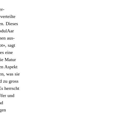
er­
verteilte
fen. Dieses
d­u­lAar
nnen aus­
bt», sagt
es eine
die Matur
ten Aspekt
sen, was sie
d zu gross
 Es herrscht
Ufer und
nd
­gen