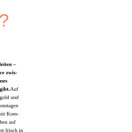
n?
it­en –
ce zwis­
ines
gibt.
Auf
ngold und
n­nta­gen
 mit Kom­
­hen auf
t frisch in