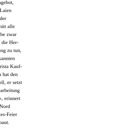
ge­bot,
 Laien
der
itt alle
abe zwar
 die Her­
ung zu tun,
kan­nten
rista Kauf­
h hat den
, er set­zt
ar­beitung
 erin­nert
-Nord
es-Feier
baut.