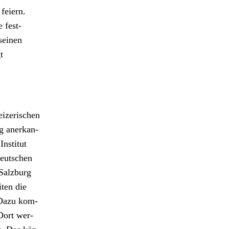
feiern.
 fest­
 seinen
t
iz­erischen
ng anerkan­
nsti­tut
Deutschen
n Salzburg
t­en die
. Dazu kom­
Dort wer­