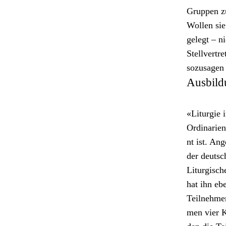
Grup­pen z
Wollen sie
gelegt – ni
Stel­lvertr
sozusagen 
Ausbild
«Liturgie 
Ordi­nar­i
nt ist. Ang
der deutsc
Litur­gis­ch
hat ihn eb
Teil­nehme
men vier K