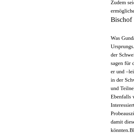
Zudem seie
ermögliche
Bischof
Was Gun­da
Ursprungs. 
der Schweiz
sagen für 
er und –lei
in der Sch
und Teil­n
Eben­falls
Inter­essie
Probeauszü
damit dies
kön­nten.B