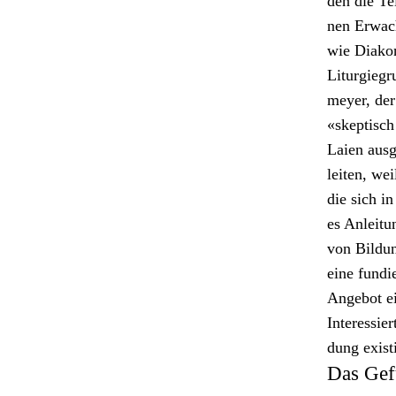
den die Te
nen Erwach­
wie Diakon
Liturgiegr
mey­er, de
«skep­tisch
Laien aus­
leit­en, we
die sich in
es Anleitun
von Bil­dun
eine fundi
Ange­bot e
Inter­essie
dung existi
Das Gef