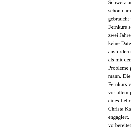
Schweiz un
schon dama
gebraucht 
Fernkurs se
zwei Jahre
keine Dat­
aus­forderu
als mit dem
Prob­leme 
mann. Die S
Fernkurs vo
vor allem p
eines Lehrb
Christa Ka
engagiert,
vor­bere­it­