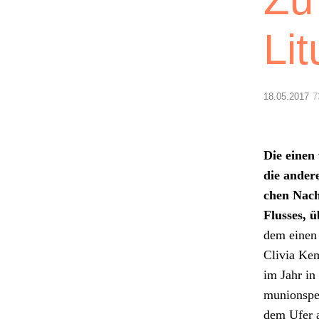
Li
18.05.2017
7
Die einen 
die andere
chen Nach­
Flusses, ü
dem einen 
Clivia Kem
im Jahr in
mu­nion­sp
dem Ufer a