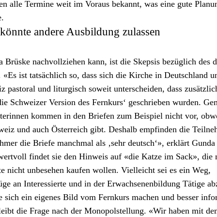
n alle Ter­mine weit im Voraus bekan­nt, was eine gute Pla­nu
.
 könnte andere Ausbildung zulassen
 Brüske nachvol­lziehen kann, ist die Skep­sis bezüglich des 
«Es ist tat­säch­lich so, dass sich die Kirche in Deutsch­land u
 pas­toral und litur­gisch soweit unter­schei­den, dass zusät­zli
die Schweiz­er Ver­sion des Fernkurs‘ geschrieben wur­den. Gem
­t­erin­nen kom­men in den Briefen zum Beispiel nicht vor, obw
weiz und auch Öster­re­ich gibt. Deshalb empfind­en die Teil­ne
ehmer die Briefe manch­mal als ‚sehr deutsch‘», erk­lärt Gun­da
 wertvoll find­et sie den Hin­weis auf «die Katze im Sack», die
rte nicht unbe­se­hen kaufen wollen. Vielle­icht sei es ein Weg,
ge an Inter­essierte und in der Erwach­se­nen­bil­dung Tätige a
e sich ein eigenes Bild vom Fernkurs machen und bess­er info
leibt die Frage nach der Monopol­stel­lung. «Wir haben mit d