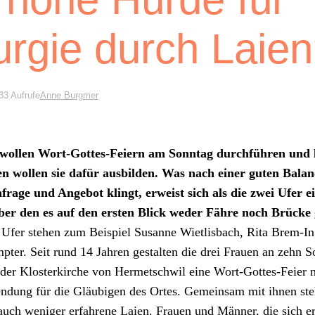
turgie durch Laie
33 Aufrufe
Anne Burgmer
wollen Wort-Gottes-Feiern am Son­ntag durch­führen und le
n wollen sie dafür aus­bilden. Was nach ein­er guten Bal­an
frage und Ange­bot klingt, erweist sich als die zwei Ufer e
ber den es auf den ersten Blick wed­er Fähre noch Brücke 
Ufer ste­hen zum Beispiel Susanne Wietlis­bach, Rita Brem-I
pter. Seit rund 14 Jahren gestal­ten die drei Frauen an zehn So
 der Klosterkirche von Her­metschwil eine Wort-Gottes-Feier
endung für die Gläu­bi­gen des Ortes. Gemein­sam mit ihnen ste
uch weniger erfahrene Laien. Frauen und Män­ner, die sich ers