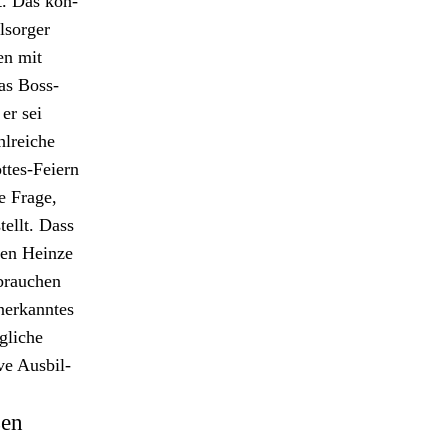
t. Das kön­
­sorg­er
en mit
as Boss­
er sei
lre­iche
ttes-Feiern
ne Frage,
tellt. Dass
­gen Heinze
 brauchen
nerkan­ntes
gliche
ve Aus­bil­
sen