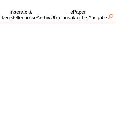
Inserate &
ePaper
iken
Stellenbörse
Archiv
Über uns
aktuelle Ausgabe