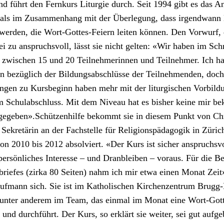
d führt den Fernkurs Liturgie durch. Seit 1994 gibt es das An
ls im Zusam­men­hang mit der Über­legung, dass irgend­wann
wer­den, die Wort-Gottes-Feiern leit­en kön­nen. Den Vor­wurf, 
i zu anspruchsvoll, lässt sie nicht gel­ten: «Wir haben im Schn
 zwis­chen 15 und 20 Teil­nehmerin­nen und Teil­nehmer. Ich h
en bezüglich der Bil­dungsab­schlüsse der Teil­nehmenden, doch
n­gen zu Kurs­be­ginn haben mehr mit der litur­gis­chen Vor­bil­d
 Schu­la­b­schluss. Mit dem Niveau hat es bish­er keine mir be
gegeben».Schützen­hil­fe bekommt sie in diesem Punkt von Ch
ekretärin an der Fach­stelle für Reli­gion­späd­a­gogik in Züric
n 2010 bis 2012 absolviert. «Der Kurs ist sich­er anspruchsvoll
er­sön­lich­es Inter­esse – und Dran­bleiben – voraus. Für die Be
riefes (zir­ka 80 Seit­en) nahm ich mir etwa einen Monat Zeit»,
uf­mann sich. Sie ist im Katholis­chen Kirchen­zen­trum Brugg
 unter anderem im Team, das ein­mal im Monat eine Wort-Gott
et und durch­führt. Der Kurs, so erk­lärt sie weit­er, sei gut aufge­