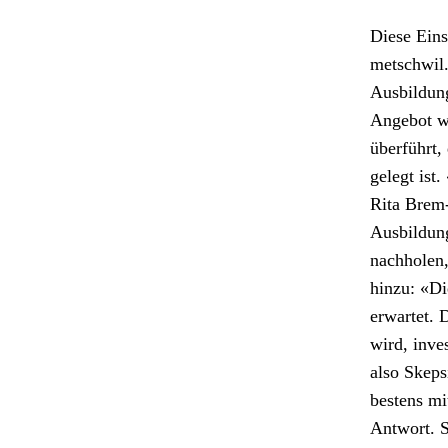
Diese Ein­s
metschwil.
Aus­bil­dun
Ange­bot wu
über­führt,
gelegt ist.
Rita Brem-
Aus­bil­du
nach­holen
hinzu: «Die
erwartet. 
wird, inves
also Skep­
bestens mi
Antwort. Si