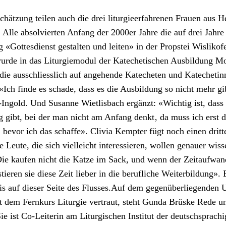
chätzung teilen auch die drei liturgieer­fahre­nen Frauen aus H
 Alle absolvierten Anfang der 2000er Jahre die auf drei Jahre 
g «Gottes­di­enst gestal­ten und leit­en» in der Prop­stei Wis­liko
rde in das Liturgiemod­ul der Kat­e­chetis­chen Aus­bil­dung Mo
 die auss­chliesslich auf ange­hende Kat­e­cheten und Kat­e­cheti
 «Ich finde es schade, dass es die Aus­bil­dung so nicht mehr gi
Ingold. Und Susanne Wietlis­bach ergänzt: «Wichtig ist, dass 
ng gibt, bei der man nicht am Anfang denkt‚ da muss ich erst 
, bevor ich das schaffe». Clivia Kempter fügt noch einen drit­
 Leute, die sich vielle­icht inter­essieren, wollen genauer wis­
Die kaufen nicht die Katze im Sack, und wenn der Zeitaufwan
tieren sie diese Zeit lieber in die beru­fliche Weit­er­bil­dung».
sis auf dieser Seite des Flusses.Auf dem gegenüber­liegen­den 
t dem Fernkurs Liturgie ver­traut, ste­ht Gun­da Brüske Rede u
e ist Co-Lei­t­erin am Litur­gis­chen Insti­tut der deutschsprachi