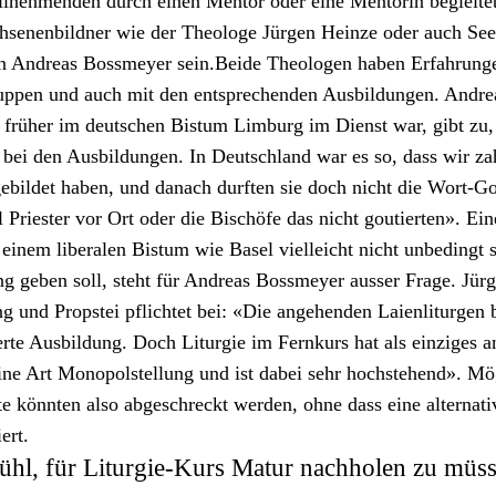
il­nehmenden durch einen Men­tor oder eine Men­torin begleit­e
se­nen­bild­ner wie der The­ologe Jür­gen Heinze oder auch Seel
 Andreas Boss­mey­er sein.Bei­de The­olo­gen haben Erfahrun­g
up­pen und auch mit den entsprechen­den Aus­bil­dun­gen. Andre
r früher im deutschen Bis­tum Lim­burg im Dienst war, gibt zu, 
 bei den Aus­bil­dun­gen. In Deutsch­land war es so, dass wir zah
ge­bildet haben, und danach durften sie doch nicht die Wort-Go
il Priester vor Ort oder die Bis­chöfe das nicht goutierten». Ei
 einem lib­eralen Bis­tum wie Basel vielle­icht nicht unbe­d­ingt s
g geben soll, ste­ht für Andreas Boss­mey­er auss­er Frage. Jür
g und Prop­stei pflichtet bei: «Die ange­hen­den Laien­l­i­tur­gen
erte Aus­bil­dung. Doch Liturgie im Fernkurs hat als einziges a
ine Art Monopol­stel­lung und ist dabei sehr hochste­hend». Mö
rte kön­nten also abgeschreckt wer­den, ohne dass eine alter­na­ti
ert.
ühl, für Liturgie-Kurs Matur nachholen zu müs