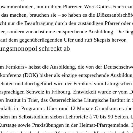
usam­men­find­en, um in ihren Pfar­reien Wort-Gottes-Feiern zu 
 das machen, brauchen sie – so haben es die Diöze­san­bis­chöfe
cht nur die Beauf­tra­gung durch den zuständi­gen Pfar­rer oder
eter, son­dern zunächst eine entsprechende Aus­bil­dung. Die lieg
auf dem gegenüber­liegen­den Ufer und ruft Skep­sis her­vor.
ungsmonopol schreckt ab
im Fernkurs» heisst die Aus­bil­dung, die von der Deutschschwe
enkon­ferenz (DOK) bish­er als einzige entsprechende Aus­bil­du
e­boten und durchge­führt wird der Fernkurs vom Litur­gis­chen I
hsprachi­gen Schweiz in Fri­bourg. Entwick­elt wurde er vom 
en Insti­tut in Tri­er, das Öster­re­ichis­che Litur­gis­che Insti­tut i
en­falls im Pro­gramm. Über rund 12 Monate Grund­kurs erar­bei
nden im Selb­st­studi­um sieben Lehrbriefe à 70 bis 90 Seit­en
urstage sowie Prax­isübun­gen in der Heimat-Pfar­rge­meinde. 