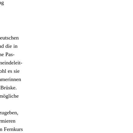
ng
deutschen
nd die in
che Pas­
ein­deleit­
ohl es sie
hmerin­nen
 Brüske.
 mögliche
bzugeben,
rmieren
em Fernkurs