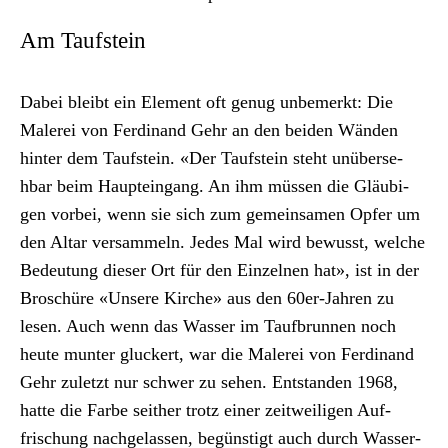
Am Taufstein
Dabei bleibt ein Ele­ment oft genug unbe­merkt: Die
Malerei von Fer­di­nand Gehr an den bei­den Wän­den
hin­ter dem Tauf­stein. «Der Tauf­stein ste­ht unüberse­
hbar beim Hauptein­gang. An ihm müssen die Gläu­bi­
gen vor­bei, wenn sie sich zum gemein­samen Opfer um
den Altar ver­sam­meln. Jedes Mal wird bewusst, welche
Bedeu­tung dieser Ort für den Einzel­nen hat», ist in der
Broschüre «Unsere Kirche» aus den 60er-Jahren zu
lesen. Auch wenn das Wass­er im Tauf­brun­nen noch
heute munter gluck­ert, war die Malerei von Fer­di­nand
Gehr zulet­zt nur schw­er zu sehen. Ent­standen 1968,
hat­te die Farbe sei­ther trotz ein­er zeitweili­gen Auf­
frischung nachge­lassen, begün­stigt auch durch Wasser­