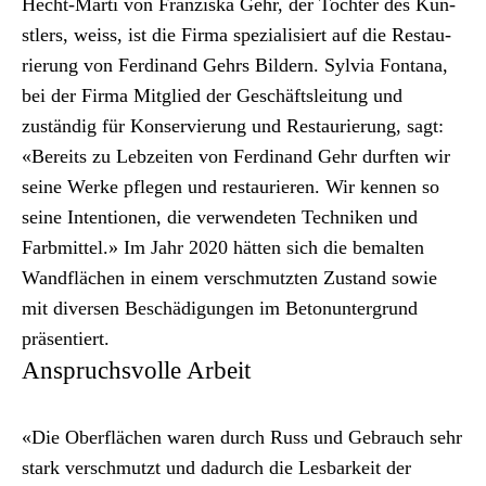
Hecht-Mar­ti von Franziska Gehr, der Tochter des Kün­
stlers, weiss, ist die Fir­ma spezial­isiert auf die Restau­
rierung von Fer­di­nand Gehrs Bildern. Sylvia Fontana,
bei der Fir­ma Mit­glied der Geschäft­sleitung und
zuständig für Kon­servierung und Restau­rierung, sagt:
«Bere­its zu Lebzeit­en von Fer­di­nand Gehr durften wir
seine Werke pfle­gen und restau­ri­eren. Wir ken­nen so
seine Inten­tio­nen, die ver­wen­de­ten Tech­niken und
Farb­mit­tel.» Im Jahr 2020 hät­ten sich die bemal­ten
Wand­flächen in einem ver­schmutzten Zus­tand sowie
mit diversen Beschädi­gun­gen im Beto­nun­ter­grund
präsen­tiert.
Anspruchsvolle Arbeit
«Die Ober­flächen waren durch Russ und Gebrauch sehr
stark ver­schmutzt und dadurch die Les­barkeit der