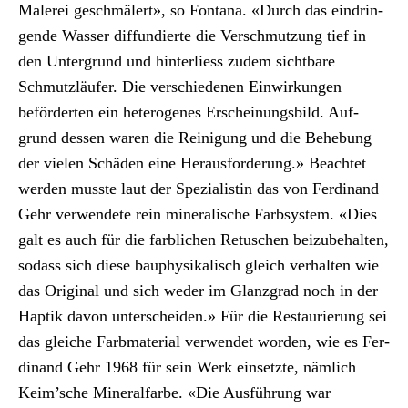
Malerei geschmälert», so Fontana. «Durch das ein­drin­
gende Wass­er dif­fundierte die Ver­schmutzung tief in
den Unter­grund und hin­ter­liess zudem sicht­bare
Schmut­zläufer. Die ver­schiede­nen Ein­wirkun­gen
beförderten ein het­ero­genes Erschei­n­ungs­bild. Auf­
grund dessen waren die Reini­gung und die Behe­bung
der vie­len Schä­den eine Her­aus­forderung.» Beachtet
wer­den musste laut der Spezial­istin das von Fer­di­nand
Gehr ver­wen­dete rein min­er­alis­che Farb­sys­tem. «Dies
galt es auch für die far­blichen Retuschen beizube­hal­ten,
sodass sich diese bau­physikalisch gle­ich ver­hal­ten wie
das Orig­i­nal und sich wed­er im Glanz­grad noch in der
Hap­tik davon unter­schei­den.» Für die Restau­rierung sei
das gle­iche Farb­ma­te­r­i­al ver­wen­det wor­den, wie es Fer­
di­nand Gehr 1968 für sein Werk ein­set­zte, näm­lich
Keim’sche Min­er­al­farbe. «Die Aus­führung war