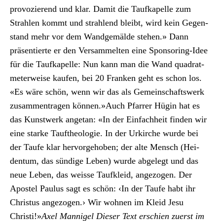
provozierend und klar. Damit die Taufkapelle zum
Strahlen kommt und strahlend bleibt, wird kein Gegen­
stand mehr vor dem Wandgemälde ste­hen.» Dann
präsen­tierte er den Ver­sam­melten eine Spon­sor­ing-Idee
für die Taufkapelle: Nun kann man die Wand quadrat­
meter­weise kaufen, bei 20 Franken geht es schon los.
«Es wäre schön, wenn wir das als Gemein­schaftswerk
zusam­men­tra­gen kön­nen.»Auch Pfar­rer Hügin hat es
das Kunst­werk ange­tan: «In der Ein­fach­heit find­en wir
eine starke Taufthe­olo­gie. In der Urkirche wurde bei
der Taufe klar her­vorge­hoben; der alte Men­sch (Hei­
den­tum, das sündi­ge Leben) wurde abgelegt und das
neue Leben, das weisse Taufk­leid, ange­zo­gen. Der
Apos­tel Paulus sagt es schön: ‹In der Taufe habt ihr
Chris­tus ange­zo­gen.› Wir wohnen im Kleid Jesu
Christi!»
Axel Man­nigel
Dieser Text erschien zuerst im