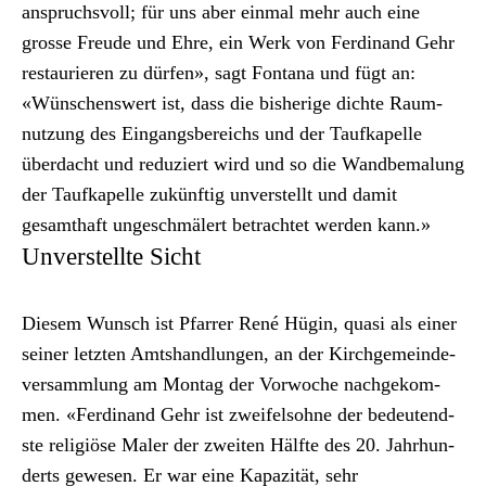
anspruchsvoll; für uns aber ein­mal mehr auch eine
grosse Freude und Ehre, ein Werk von Fer­di­nand Gehr
restau­ri­eren zu dür­fen», sagt Fontana und fügt an:
«Wün­schenswert ist, dass die bish­erige dichte Raum­
nutzung des Ein­gangs­bere­ichs und der Taufkapelle
über­dacht und reduziert wird und so die Wandbe­malung
der Taufkapelle zukün­ftig unver­stellt und damit
gesamthaft ungeschmälert betra­chtet wer­den kann.»
Unverstellte Sicht
Diesem Wun­sch ist Pfar­rer René Hügin, qua­si als ein­er
sein­er let­zten Amt­shand­lun­gen, an der Kirchge­mein­de­
v­er­samm­lung am Mon­tag der Vor­woche nachgekom­
men. «Fer­di­nand Gehr ist zweifel­sohne der bedeu­tend­
ste religiöse Maler der zweit­en Hälfte des 20. Jahrhun­
derts gewe­sen. Er war eine Kapaz­ität, sehr