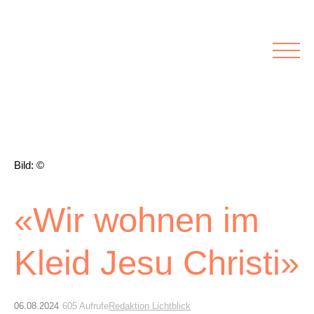
Rubriken
Meine Kirche
Kolumnen
Lichtblick
Zu Besuch bei
Schwerpunkte
Vermischtes
Agenda I&L
Bild: ©
Inserate &
«Wir wohnen im
Stellenbörse
Kleid Jesu Christi»
Beilagen und Inserate
Stellenbörse
06.08.2024
605 Aufrufe
Redaktion Lichtblick