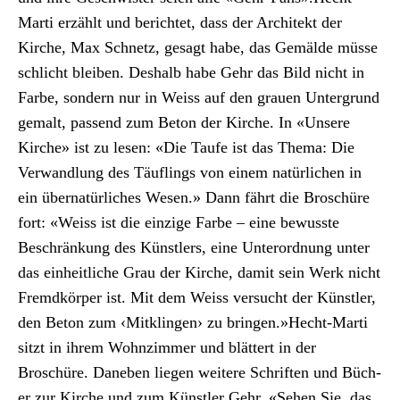
Mar­ti erzählt und berichtet, dass der Architekt der
Kirche, Max Schnetz, gesagt habe, das Gemälde müsse
schlicht bleiben. Deshalb habe Gehr das Bild nicht in
Farbe, son­dern nur in Weiss auf den grauen Unter­grund
gemalt, passend zum Beton der Kirche. In «Unsere
Kirche» ist zu lesen: «Die Taufe ist das The­ma: Die
Ver­wand­lung des Täu­flings von einem natür­lichen in
ein über­natür­lich­es Wesen.» Dann fährt die Broschüre
fort: «Weiss ist die einzige Farbe – eine bewusste
Beschränkung des Kün­stlers, eine Unterord­nung unter
das ein­heitliche Grau der Kirche, damit sein Werk nicht
Fremd­kör­p­er ist. Mit dem Weiss ver­sucht der Kün­stler,
den Beton zum ‹Mitk­lin­gen› zu brin­gen.»Hecht-Mar­ti
sitzt in ihrem Wohnz­im­mer und blät­tert in der
Broschüre. Daneben liegen weit­ere Schriften und Büch­
er zur Kirche und zum Kün­stler Gehr. «Sehen Sie, das