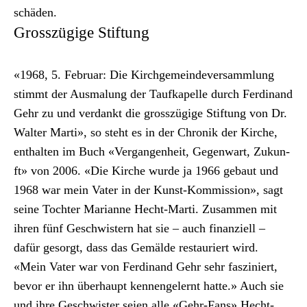
schä­den.
Grosszügige Stiftung
«1968, 5. Feb­ru­ar: Die Kirchge­mein­de­v­er­samm­lung
stimmt der Aus­malung der Taufkapelle durch Fer­di­nand
Gehr zu und ver­dankt die grosszügige Stiftung von Dr.
Wal­ter Mar­ti», so ste­ht es in der Chronik der Kirche,
enthal­ten im Buch «Ver­gan­gen­heit, Gegen­wart, Zukun­
ft» von 2006. «Die Kirche wurde ja 1966 gebaut und
1968 war mein Vater in der Kun­st-Kom­mis­sion», sagt
seine Tochter Mar­i­anne Hecht-Mar­ti. Zusam­men mit
ihren fünf Geschwis­tern hat sie – auch finanziell –
dafür gesorgt, dass das Gemälde restau­ri­ert wird.
«Mein Vater war von Fer­di­nand Gehr sehr fasziniert,
bevor er ihn über­haupt ken­nen­gel­ernt hat­te.» Auch sie
und ihre Geschwis­ter seien alle «Gehr-Fans».Hecht-