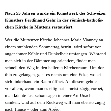
Archiv
Nach 55 Jahren wurde ein Kunst­werk des Schweiz­er
Über uns
Kün­stlers Fer­di­nand Gehr in der römisch-katholis­
chen Kirche in Mut­tenz restau­ri­ert.
ePaper
Wer die Mut­ten­z­er Kirche Johannes Maria Vian­ney an
aktuelle Ausgabe
einem strahlen­den Som­mertag betritt, wird sofort von
angenehmer Küh­le und Dunkel­heit umfan­gen. Während
Suchen
man sich in der Däm­merung ori­en­tiert, find­et man
schnell den Weg in den helleren Kirchen­raum. Um dor­
thin zu gelan­gen, geht es rechts um eine Ecke, wobei
sich link­er­hand ein Raum öffnet. An diesem geht es –
vor allem, wenn man es eilig hat – meist zügig vor­bei,
man kön­nte fast schon sagen in ein­er Art Unacht­
samkeit. Und auf dem Rück­weg will man eben­so zügig
nach Hause – oder zum Apéro.