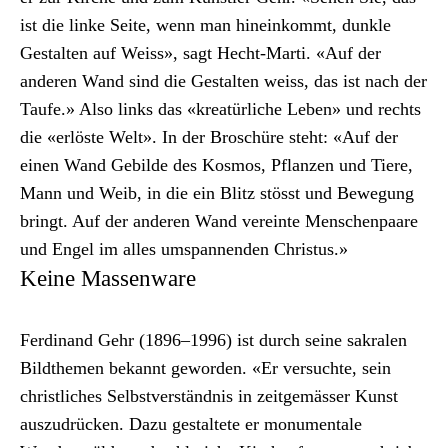
ist die linke Seite, wenn man hineinkommt, dun­kle
Gestal­ten auf Weiss», sagt Hecht-Mar­ti. «Auf der
anderen Wand sind die Gestal­ten weiss, das ist nach der
Taufe.» Also links das «kreatür­liche Leben» und rechts
die «erlöste Welt». In der Broschüre ste­ht: «Auf der
einen Wand Gebilde des Kos­mos, Pflanzen und Tiere,
Mann und Weib, in die ein Blitz stösst und Bewe­gung
bringt. Auf der anderen Wand vere­inte Men­schen­paare
und Engel im alles umspan­nen­den Chris­tus.»
Keine Massenware
Fer­di­nand Gehr (1896–1996) ist durch seine sakralen
Bildthe­men bekan­nt gewor­den. «Er ver­suchte, sein
christlich­es Selb­stver­ständ­nis in zeit­gemäss­er Kun­st
auszu­drück­en. Dazu gestal­tete er mon­u­men­tale