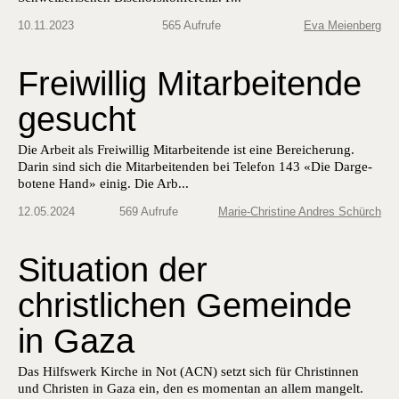
10.11.2023
565 Aufrufe
Eva Meienberg
Freiwillig Mitarbeitende
gesucht
Die Arbeit als Frei­willig Mitar­bei­t­ende ist eine Bere­icherung.
Darin sind sich die Mitar­bei­t­en­den bei Tele­fon 143 «Die Darge­
botene Hand» einig. Die Arb...
12.05.2024
569 Aufrufe
Marie-Christine Andres Schürch
Situation der
christlichen Gemeinde
in Gaza
Das Hilfswerk Kirche in Not (ACN) setzt sich für Christinnen
und Christen in Gaza ein, den es momentan an allem mangelt.