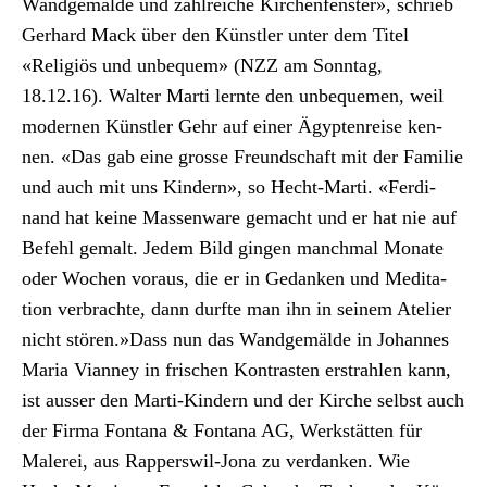
Wandgemälde und zahlre­iche Kirchen­fen­ster», schrieb
Ger­hard Mack über den Kün­stler unter dem Titel
«Religiös und unbe­quem» (NZZ am Son­ntag,
18.12.16). Wal­ter Mar­ti lernte den unbe­que­men, weil
mod­er­nen Kün­stler Gehr auf ein­er Ägypten­reise ken­
nen. «Das gab eine grosse Fre­und­schaft mit der Fam­i­lie
und auch mit uns Kindern», so Hecht-Mar­ti. «Fer­di­
nand hat keine Massen­ware gemacht und er hat nie auf
Befehl gemalt. Jedem Bild gin­gen manch­mal Monate
oder Wochen voraus, die er in Gedanken und Med­i­ta­
tion ver­brachte, dann durfte man ihn in seinem Ate­lier
nicht stören.»Dass nun das Wandgemälde in Johannes
Maria Vian­ney in frischen Kon­trasten erstrahlen kann,
ist auss­er den Mar­ti-Kindern und der Kirche selb­st auch
der Fir­ma Fontana & Fontana AG, Werk­stät­ten für
Malerei, aus Rap­per­swil-Jona zu ver­danken. Wie