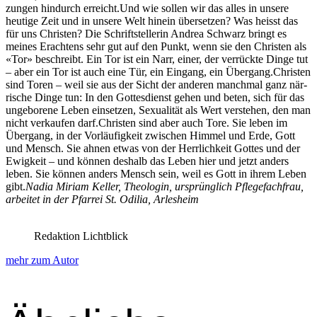
zun­gen hin­durch erre­icht.Und wie sollen wir das alles in unsere
heutige Zeit und in unsere Welt hinein über­set­zen? Was heisst das
für uns Chris­ten? Die Schrift­stel­lerin Andrea Schwarz bringt es
meines Eracht­ens sehr gut auf den Punkt, wenn sie den Chris­ten als
«Tor» beschreibt. Ein Tor ist ein Narr, ein­er, der ver­rück­te Dinge tut
– aber ein Tor ist auch eine Tür, ein Ein­gang, ein Über­gang.Chris­ten
sind Toren – weil sie aus der Sicht der anderen manch­mal ganz när­
rische Dinge tun: In den Gottes­di­enst gehen und beten, sich für das
unge­borene Leben ein­set­zen, Sex­u­al­ität als Wert ver­ste­hen, den man
nicht verkaufen darf.Chris­ten sind aber auch Tore. Sie leben im
Über­gang, in der Vor­läu­figkeit zwis­chen Him­mel und Erde, Gott
und Men­sch. Sie ahnen etwas von der Her­rlichkeit Gottes und der
Ewigkeit – und kön­nen deshalb das Leben hier und jet­zt anders
leben. Sie kön­nen anders Men­sch sein, weil es Gott in ihrem Leben
gibt.
Nadia Miri­am Keller, The­olo­gin, ursprünglich Pflege­fach­frau,
arbeit­et in der Pfar­rei St. Odil­ia, Arlesheim
Redaktion Lichtblick
mehr zum Autor