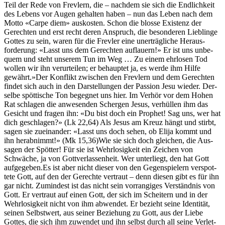
Teil der Rede von Frevlern, die – nach­dem sie sich die Endlichkeit
des Lebens vor Augen gehal­ten haben – nun das Leben nach dem
Mot­to «Carpe diem» auskosten. Schon die blosse Exis­tenz der
Gerecht­en und erst recht deren Anspruch, die beson­deren Lieblinge
Gottes zu sein, waren für die Frevler eine unerträgliche Her­aus­
forderung: «Lasst uns dem Gerecht­en auflauern!» Er ist uns unbe­
quem und ste­ht unserem Tun im Weg … Zu einem ehrlosen Tod
wollen wir ihn verurteilen; er behauptet ja, es werde ihm Hil­fe
gewährt.»Der Kon­flikt zwis­chen den Frevlern und dem Gerecht­en
find­et sich auch in den Darstel­lun­gen der Pas­sion Jesu wieder. Der­
selbe spöt­tis­che Ton begeg­net uns hier. Im Ver­hör vor dem Hohen
Rat schla­gen die anwe­senden Scher­gen Jesus, ver­hüllen ihm das
Gesicht und fra­gen ihn: «Du bist doch ein Prophet! Sag uns, wer hat
dich geschla­gen?» (Lk 22,64) Als Jesus am Kreuz hängt und stirbt,
sagen sie zueinan­der: «Lasst uns doch sehen, ob Eli­ja kommt und
ihn her­ab­n­immt!» (Mk 15,36)Wie sie sich doch gle­ichen, die Aus­
sagen der Spöt­ter! Für sie ist Wehrlosigkeit ein Zeichen von
Schwäche, ja von Gottver­lassen­heit. Wer unter­liegt, den hat Gott
aufgegeben.Es ist aber nicht dieser von den Gegen­spiel­ern verspot­
tete Gott, auf den der Gerechte ver­traut – denn diesen gibt es für ihn
gar nicht. Zumin­d­est ist das nicht sein vor­rangiges Ver­ständ­nis von
Gott. Er ver­traut auf einen Gott, der sich im Scheit­ern und in der
Wehrlosigkeit nicht von ihm abwen­det. Er bezieht seine Iden­tität,
seinen Selb­st­wert, aus sein­er Beziehung zu Gott, aus der Liebe
Gottes, die sich ihm zuwen­det und ihn selb­st durch all seine Ver­let­