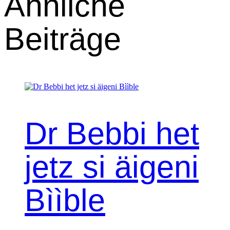
Ähnliche
Beiträge
Dr Bebbi het
jetz si äigeni
Bììble