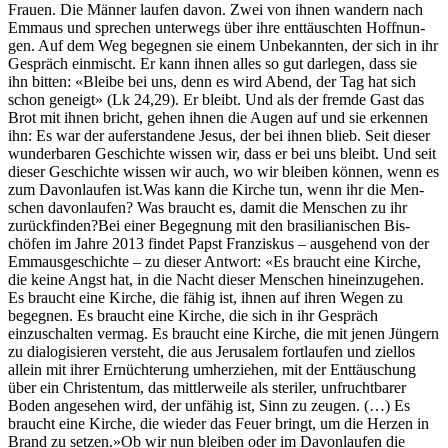
Frauen. Die Män­ner laufen davon. Zwei von ihnen wan­dern nach
Emmaus und sprechen unter­wegs über ihre ent­täuscht­en Hoff­nun­
gen. Auf dem Weg begeg­nen sie einem Unbekan­nten, der sich in ihr
Gespräch ein­mis­cht. Er kann ihnen alles so gut dar­legen, dass sie
ihn bit­ten: «Bleibe bei uns, denn es wird Abend, der Tag hat sich
schon geneigt» (Lk 24,29). Er bleibt. Und als der fremde Gast das
Brot mit ihnen bricht, gehen ihnen die Augen auf und sie erken­nen
ihn: Es war der aufer­standene Jesus, der bei ihnen blieb. Seit dieser
wun­der­baren Geschichte wis­sen wir, dass er bei uns bleibt. Und seit
dieser Geschichte wis­sen wir auch, wo wir bleiben kön­nen, wenn es
zum Davon­laufen ist.Was kann die Kirche tun, wenn ihr die Men­
schen davon­laufen? Was braucht es, damit die Men­schen zu ihr
zurück­find­en?Bei ein­er Begeg­nung mit den brasil­ian­is­chen Bis­
chöfen im Jahre 2013 find­et Papst Franziskus – aus­ge­hend von der
Emmaus­geschichte – zu dieser Antwort: «Es braucht eine Kirche,
die keine Angst hat, in die Nacht dieser Men­schen hineinzuge­hen.
Es braucht eine Kirche, die fähig ist, ihnen auf ihren Wegen zu
begeg­nen. Es braucht eine Kirche, die sich in ihr Gespräch
einzuschal­ten ver­mag. Es braucht eine Kirche, die mit jenen Jüngern
zu dial­o­gisieren ver­ste­ht, die aus Jerusalem fort­laufen und ziel­los
allein mit ihrer Ernüchterung umherziehen, mit der Ent­täuschung
über ein Chris­ten­tum, das mit­tler­weile als ster­il­er, unfrucht­bar­er
Boden ange­se­hen wird, der unfähig ist, Sinn zu zeu­gen. (…) Es
braucht eine Kirche, die wieder das Feuer bringt, um die Herzen in
Brand zu set­zen.»Ob wir nun bleiben oder im Davon­laufen die