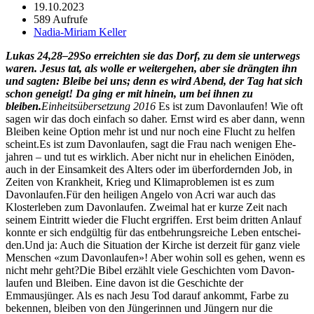
19.10.2023
589 Aufrufe
Nadia-Miriam Keller
Lukas 24,28–29
So erre­icht­en sie das Dorf, zu dem sie unter­wegs
waren. Jesus tat, als wolle er weit­erge­hen, aber sie drängten ihn
und sagten: Bleibe bei uns; denn es wird Abend, der Tag hat sich
schon geneigt! Da ging er mit hinein, um bei ihnen zu
bleiben.
Ein­heit­süber­set­zung 2016
Es ist zum Davon­laufen! Wie oft
sagen wir das doch ein­fach so daher. Ernst wird es aber dann, wenn
Bleiben keine Option mehr ist und nur noch eine Flucht zu helfen
scheint.Es ist zum Davon­laufen, sagt die Frau nach weni­gen Ehe­
jahren – und tut es wirk­lich. Aber nicht nur in ehe­lichen Einö­den,
auch in der Ein­samkeit des Alters oder im über­fordern­den Job, in
Zeit­en von Krankheit, Krieg und Klimaprob­le­men ist es zum
Davon­laufen.Für den heili­gen Ange­lo von Acri war auch das
Kloster­leben zum Davon­laufen. Zweimal hat er kurze Zeit nach
seinem Ein­tritt wieder die Flucht ergrif­f­en. Erst beim drit­ten Anlauf
kon­nte er sich endgültig für das ent­behrungsre­iche Leben entschei­
den.Und ja: Auch die Sit­u­a­tion der Kirche ist derzeit für ganz viele
Men­schen «zum Davon­laufen»! Aber wohin soll es gehen, wenn es
nicht mehr geht?Die Bibel erzählt viele Geschicht­en vom Davon­
laufen und Bleiben. Eine davon ist die Geschichte der
Emmausjünger. Als es nach Jesu Tod darauf ankommt, Farbe zu
beken­nen, bleiben von den Jün­gerin­nen und Jüngern nur die