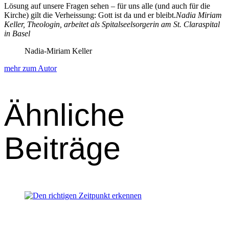
Lösung auf unsere Fra­gen sehen – für uns alle (und auch für die
Kirche) gilt die Ver­heis­sung: Gott ist da und er bleibt.
Nadia Miri­am
Keller, The­olo­gin, arbeit­et als Spi­talseel­sorg­erin am St. Claraspi­tal
in Basel
Nadia-Miriam Keller
mehr zum Autor
Ähnliche
Beiträge