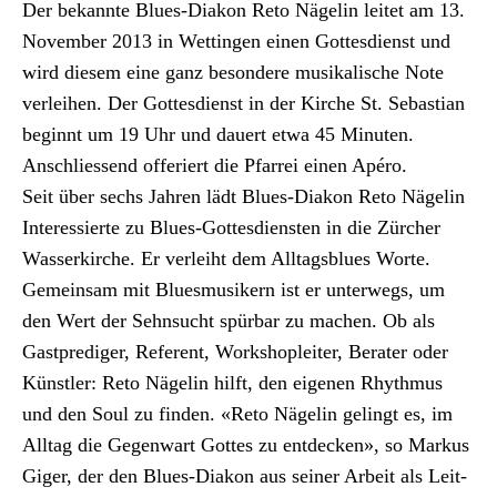
Archiv
Der bekan­nte Blues-Diakon Reto Nägelin leit­et am 13.
Novem­ber 2013 in Wet­tin­gen einen Gottes­di­enst und
Über uns
wird diesem eine ganz beson­dere musikalis­che Note
ver­lei­hen. Der Gottes­di­enst in der Kirche St. Sebas­t­ian
begin­nt um 19 Uhr und dauert etwa 45 Minuten.
ePaper
Anschliessend offeriert die Pfar­rei einen Apéro.
aktuelle Ausgabe
Seit über sechs Jahren lädt Blues-Diakon Reto Nägelin
Inter­essierte zu Blues-Gottes­di­en­sten in die Zürcher
Wasserkirche. Er ver­lei­ht dem All­t­ags­blues Worte.
Suchen
Gemein­sam mit Blues­musik­ern ist er unter­wegs, um
den Wert der Sehn­sucht spür­bar zu machen. Ob als
Gast­predi­ger, Ref­er­ent, Work­shopleit­er, Berater oder
Kün­stler: Reto Nägelin hil­ft, den eige­nen Rhyth­mus
und den Soul zu find­en. «Reto Nägelin gelingt es, im
All­t­ag die Gegen­wart Gottes zu ent­deck­en», so Markus
Giger, der den Blues-Diakon aus sein­er Arbeit als Leit­