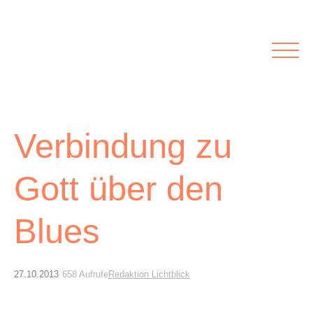
Rubriken
Meine Kirche
Kolumnen
Lichtblick
Zu Besuch bei
Schwerpunkte
Vermischtes
Agenda I&L
Verbindung zu
Gott über den
Inserate &
Stellenbörse
Blues
Beilagen und Inserate
Stellenbörse
27.10.2013
658 Aufrufe
Redaktion Lichtblick