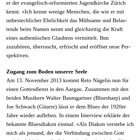
er der evan­ge­lisch-reformierten Jugend­kirche Zürich
ken­nt. «Ich kenne wenige Men­schen, die wie er mit
unbestech­lich­er Ehrlichkeit das Müh­same und Belas­
tende beim Namen nen­nt und gle­ichzeit­ig die Kraft
eines authen­tis­chen Glaubens ver­mit­telt. Ihm
zuzuhören, über­rascht, erfrischt und eröffnet neue Per­
spek­tiv­en.
Zugang zum Boden unser­er Seele
Am 13. Novem­ber 2013 kommt Reto Nägelin nun für
einen Gottes­di­enst in den Aar­gau. Zusam­men mit den
bei­den Musik­ern Wal­ter Baum­gart­ner (Blue­sharp) und
Joe Schwach (Gitarre) lässt er dem Blues der 1920er
Jahre wieder aufleben. In einem Inter­view erk­lärte der
bekan­nte Blues­di­akon ein­mal: «Als Diakon ver­ste­he ich
mich als jemand, der die Verbindung zwis­chen Gott