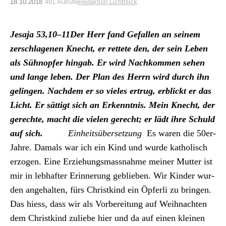
Archiv
18.10.2018
491 Aufrufe
Redaktion Lichtblick
Über uns
Jesa­ja 53,10–11
Der Herr fand Gefall­en an seinem
zer­schla­ge­nen Knecht, er ret­tete den, der sein Leben
als Sühnopfer hingab. Er wird Nachkom­men sehen
ePaper
und lange leben. Der Plan des Her­rn wird durch ihn
aktuelle Ausgabe
gelin­gen. Nach­dem er so vieles ertrug, erblickt er das
Licht. Er sät­tigt sich an Erken­nt­nis. Mein Knecht, der
gerechte, macht die vie­len gerecht; er lädt ihre Schuld
Suchen
auf sich.
Ein­heit­süber­set­zung
Es waren die 50er-
Jahre. Damals war ich ein Kind und wurde katholisch
erzo­gen. Eine Erziehungs­mass­nahme mein­er Mut­ter ist
mir in leb­hafter Erin­nerung geblieben. Wir Kinder wur­
den ange­hal­ten, fürs Christkind ein Öpfer­li zu brin­gen.
Das hiess, dass wir als Vor­bere­itung auf Wei­h­nacht­en
dem Christkind zuliebe hier und da auf einen kleinen