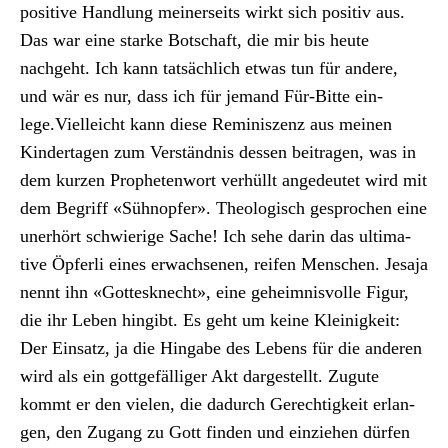
pos­i­tive Hand­lung mein­er­seits wirkt sich pos­i­tiv aus.
Das war eine starke Botschaft, die mir bis heute
nachge­ht. Ich kann tat­säch­lich etwas tun für andere,
und wär es nur, dass ich für jemand Für-Bitte ein­
lege.Vielle­icht kann diese Rem­i­niszenz aus meinen
Kinderta­gen zum Ver­ständ­nis dessen beitra­gen, was in
dem kurzen Propheten­wort ver­hüllt angedeutet wird mit
dem Begriff «Sühnopfer». The­ol­o­gisch gesprochen eine
uner­hört schwierige Sache! Ich sehe darin das ulti­ma­
tive Öpfer­li eines erwach­se­nen, reifen Men­schen. Jesa­ja
nen­nt ihn «Gottesknecht», eine geheimnisvolle Fig­ur,
die ihr Leben hin­gibt. Es geht um keine Kleinigkeit:
Der Ein­satz, ja die Hingabe des Lebens für die anderen
wird als ein gottge­fäl­liger Akt dargestellt. Zugute
kommt er den vie­len, die dadurch Gerechtigkeit erlan­
gen, den Zugang zu Gott find­en und einziehen dür­fen