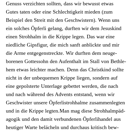
Genuss verzicht­en soll­ten, dass wir bewusst etwas
Gutes tat­en oder eine Schlechtigkeit mieden (zum
Beispiel den Stre­it mit den Geschwis­tern). Wenn uns
ein solch­es Öpfer­li gelang, durften wir dem Jesuskind
einen Stro­hhalm in die Krippe leg­en. Das war eine
niedliche Gips­fig­ur, die mich san­ft anblick­te und mir
die Arme ent­ge­gen­streck­te. Wir durften dem neuge­
bore­nen Gottes­sohn den Aufen­thalt im Stall von Beth­le­
hem etwas leichter machen. Denn das Christkind sollte
nicht in der unbe­que­men Krippe liegen, son­dern auf
eine gepol­sterte Unter­lage gebet­tet wer­den, die nach
und nach während des Advents ent­stand, wenn wir
Geschwis­ter unsere Öpferlistro­hhalme zusam­men­legten
und in die Krippe legten.Man mag diese Stro­hhalm­päd­
a­gogik und den damit ver­bun­de­nen Öpfer­li­han­del aus
heutiger Warte belächeln und dur­chaus kri­tisch bew­