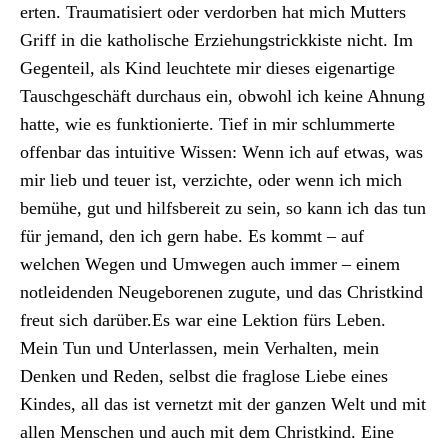
erten. Trau­ma­tisiert oder ver­dor­ben hat mich Mut­ters
Griff in die katholis­che Erziehungstrick­kiste nicht. Im
Gegen­teil, als Kind leuchtete mir dieses eige­nar­tige
Tauschgeschäft dur­chaus ein, obwohl ich keine Ahnung
hat­te, wie es funk­tion­ierte. Tief in mir schlum­merte
offen­bar das intu­itive Wis­sen: Wenn ich auf etwas, was
mir lieb und teuer ist, verzichte, oder wenn ich mich
bemühe, gut und hil­fs­bere­it zu sein, so kann ich das tun
für jemand, den ich gern habe. Es kommt – auf
welchen Wegen und Umwe­gen auch immer – einem
notlei­den­den Neuge­bore­nen zugute, und das Christkind
freut sich darüber.Es war eine Lek­tion fürs Leben.
Mein Tun und Unter­lassen, mein Ver­hal­ten, mein
Denken und Reden, selb­st die fra­glose Liebe eines
Kindes, all das ist ver­net­zt mit der ganzen Welt und mit
allen Men­schen und auch mit dem Christkind. Eine