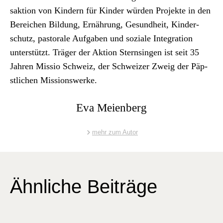
sak­tion von Kindern für Kinder wür­den Pro­jek­te in den
Bere­ichen Bil­dung, Ernährung, Gesund­heit, Kinder­
schutz, pas­torale Auf­gaben und soziale Inte­gra­tion
unter­stützt. Träger der Aktion Sternsin­gen ist seit 35
Jahren Mis­sio Schweiz, der Schweiz­er Zweig der Päp­
stlichen Mis­sion­swerke.
Eva Meienberg
mehr zum Autor
Ähnliche Beiträge