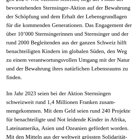
bevorste­hen­den Sternsinger-Aktion auf der Bewahrung
der Schöp­fung und dem Erhalt der Lebens­grund­la­gen
für die kom­menden Gen­er­a­tio­nen. Das Engage­ment der
über 10’000 Sternsin­gerin­nen und Sternsinger und der
rund 2000 Beglei­t­en­den aus der ganzen Schweiz hil­ft
benachteiligten Kindern im glob­alen Süden, den Weg
zu einem ver­ant­wor­tungsvollen Umgang mit der Natur
und der Bewahrung ihres natür­lichen Leben­sraums zu
find­en.
Im Jahr 2023 seien bei der Aktion Sternsin­gen
schweizweit rund 1,4 Mil­lio­nen Franken zusam­
mengekom­men. Mit dem Geld seien rund 240 Pro­jek­te
für benachteiligte und Not lei­dende Kinder in Afri­ka,
Lateinameri­ka, Asien und Ozeanien gefördert wor­den.
Mit den Mit­teln aus der weltweit grössten Sol­i­dar­ität­