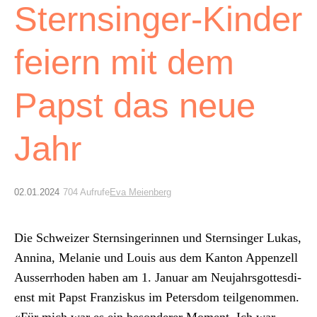
Archiv
Sternsinger-Kinder
Über uns
feiern mit dem
ePaper
Papst das neue
aktuelle Ausgabe
Jahr
Suchen
02.01.2024
704 Aufrufe
Eva Meienberg
Die Schweiz­er Sternsin­gerin­nen und Sternsinger Lukas,
Anni­na, Melanie und Louis aus dem Kan­ton Appen­zell
Ausser­rho­den haben am 1. Jan­u­ar am Neu­jahrs­gottes­di­
enst mit Papst Franziskus im Peters­dom teilgenom­men.
«Für mich war es ein beson­der­er Moment. Ich war