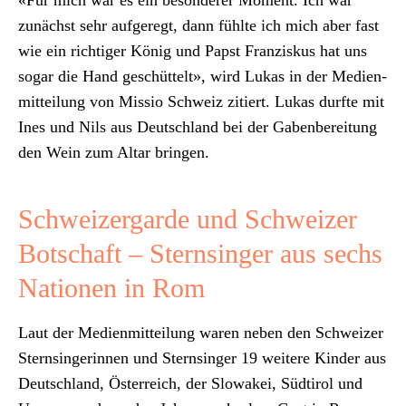
zunächst sehr aufgeregt, dann fühlte ich mich aber fast
wie ein richtiger König und Papst Franziskus hat uns
sog­ar die Hand geschüt­telt», wird Lukas in der Medi­en­
mit­teilung von Mis­sio Schweiz zitiert. Lukas durfte mit
Ines und Nils aus Deutsch­land bei der Gaben­bere­itung
den Wein zum Altar brin­gen.
Schweizergarde und Schweizer
Botschaft – Sternsinger aus sechs
Nationen in Rom
Laut der Medi­en­mit­teilung waren neben den Schweiz­er
Sternsin­gerin­nen und Sternsinger 19 weit­ere Kinder aus
Deutsch­land, Öster­re­ich, der Slowakei, Südtirol und