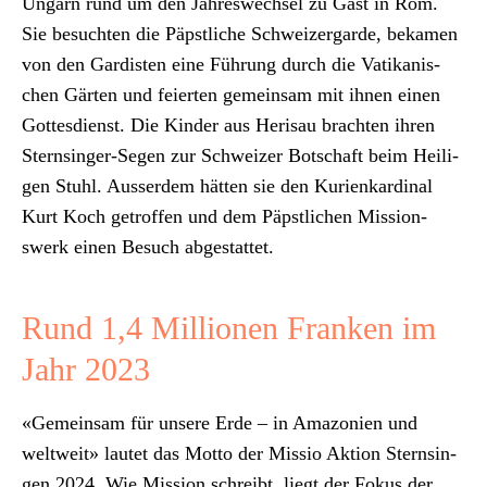
Ungarn rund um den Jahreswech­sel zu Gast in Rom.
Sie besucht­en die Päp­stliche Schweiz­er­garde, beka­men
von den Gardis­ten eine Führung durch die Vatikanis­
chen Gärten und feierten gemein­sam mit ihnen einen
Gottes­di­enst. Die Kinder aus Herisau bracht­en ihren
Sternsinger-Segen zur Schweiz­er Botschaft beim Heili­
gen Stuhl. Ausser­dem hät­ten sie den Kurienkar­di­nal
Kurt Koch getrof­fen und dem Päp­stlichen Mis­sion­
swerk einen Besuch abges­tat­tet.
Rund 1,4 Millionen Franken im
Jahr 2023
«Gemein­sam für unsere Erde – in Ama­zonien und
weltweit» lautet das Mot­to der Mis­sio Aktion Sternsin­
gen 2024. Wie Mis­sion schreibt, liegt der Fokus der