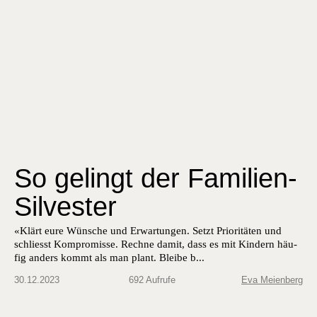
So gelingt der Familien-
Silvester
«Klärt eure Wün­sche und Erwartun­gen. Set­zt Pri­or­itäten und
schliesst Kom­pro­misse. Rechne damit, dass es mit Kindern häu­
fig anders kommt als man plant. Bleibe b...
30.12.2023
692 Aufrufe
Eva Meienberg