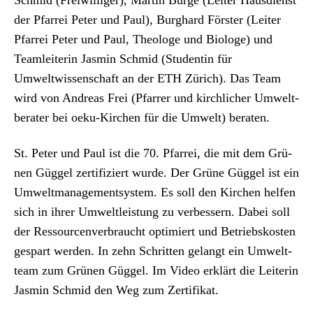
der Pfar­rei Peter und Paul), Burghard Förster (Leit­er
Pfar­rei Peter und Paul, The­ologe und Biologe) und
Team­lei­t­erin Jas­min Schmid (Stu­dentin für
Umweltwissenschaft an der ETH Zürich). Das Team
wird von Andreas Frei (Pfar­rer und kirch­lich­er Umwelt­
ber­ater bei oeku-Kirchen für die Umwelt) berat­en.
St. Peter und Paul ist die 70. Pfar­rei, die mit dem Grü­
nen Güggel zer­ti­fiziert wurde. Der Grüne Güggel ist ein
Umwelt­man­age­mentsys­tem. Es soll den Kirchen helfen
sich in ihrer Umweltleis­tung zu verbessern. Dabei soll
der Ressourcenver­braucht opti­miert und Betrieb­skosten
ges­part wer­den. In zehn Schrit­ten gelangt ein Umwelt­
team zum Grü­nen Güggel. Im
Video erk­lärt die Lei­t­erin
Jas­min Schmid
den Weg zum Zer­ti­fikat.