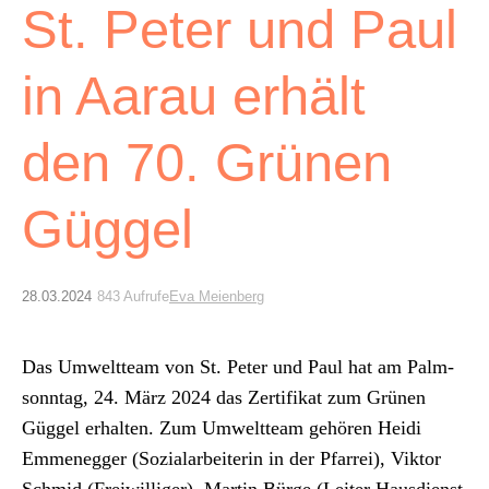
Archiv
St. Peter und Paul
Über uns
in Aarau erhält
ePaper
den 70. Grünen
aktuelle Ausgabe
Güggel
Suchen
28.03.2024
843 Aufrufe
Eva Meienberg
Das Umwelt­team von St. Peter und Paul hat am Palm­
son­ntag, 24. März 2024 das Zer­ti­fikat zum Grü­nen
Güggel erhal­ten. Zum Umwelt­team gehören Hei­di
Emmeneg­ger (Sozialar­bei­t­erin in der Pfar­rei), Vik­tor
Schmid (Frei­williger), Mar­tin Bürge (Leit­er Haus­di­enst