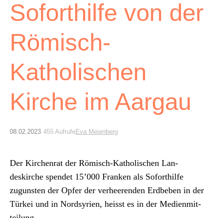
Archiv
Soforthilfe von der
Über uns
Römisch-
ePaper
Katholischen
aktuelle Ausgabe
Kirche im Aargau
Suchen
08.02.2023
455 Aufrufe
Eva Meienberg
Der Kirchen­rat der Römisch-Katholis­chen Lan­
deskirche spendet 15’000 Franken als Soforthil­fe
zugun­sten der Opfer der ver­heeren­den Erd­beben in der
Türkei und in Nordsyrien, heisst es in der Medi­en­mit­
teilung.