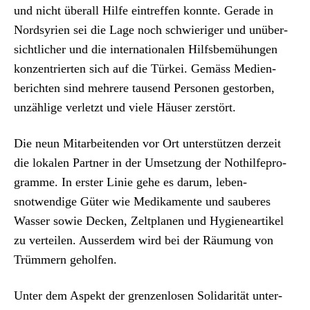
und nicht über­all Hil­fe ein­tr­e­f­fen kon­nte. Ger­ade in
Nordsyrien sei die Lage noch schwieriger und unüber­
sichtlich­er und die inter­na­tionalen Hil­fs­be­mühun­gen
konzen­tri­erten sich auf die Türkei. Gemäss Medi­en­
bericht­en sind mehrere tausend Per­so­n­en gestor­ben,
unzäh­lige ver­let­zt und viele Häuser zer­stört.
Die neun Mitar­bei­t­en­den vor Ort unter­stützen derzeit
die lokalen Part­ner in der Umset­zung der Nothil­fe­pro­
gramme. In erster Lin­ie gehe es darum, leben­
snotwendi­ge Güter wie Medika­mente und sauberes
Wass­er sowie Deck­en, Zelt­pla­nen und Hygie­n­eartikel
zu verteilen. Ausser­dem wird bei der Räu­mung von
Trüm­mern geholfen.
Unter dem Aspekt der gren­zen­losen Sol­i­dar­ität unter­