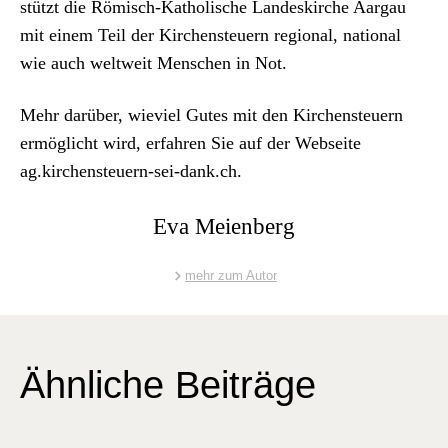
stützt die Römisch-Katholis­che Lan­deskirche Aar­gau
mit einem Teil der Kirchen­s­teuern region­al, nation­al
wie auch weltweit Men­schen in Not.
Mehr darüber, wieviel Gutes mit den Kirchen­s­teuern
ermöglicht wird, erfahren Sie auf der Web­seite
ag.kirchensteuern-sei-dank.ch
.
Eva Meienberg
mehr zum Autor
Ähnliche Beiträge