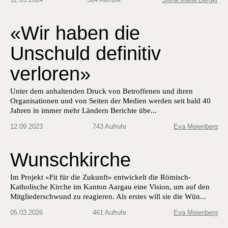
«Wir haben die
Unschuld definitiv
verloren»
Unter dem anhal­tenden Druck von Betrof­fe­nen und ihren
Organ­i­sa­tio­nen und von Seit­en der Medi­en wer­den seit bald 40
Jahren in immer mehr Län­dern Berichte übe...
12.09.2023
743 Aufrufe
Eva Meienberg
Wunschkirche
Im Projekt «Fit für die Zukunft» entwickelt die Römisch-
Katholische Kirche im Kanton Aargau eine Vision, um auf den
Mitgliederschwund zu reagieren. Als erstes will sie die Wün...
05.03.2026
461 Aufrufe
Eva Meienberg