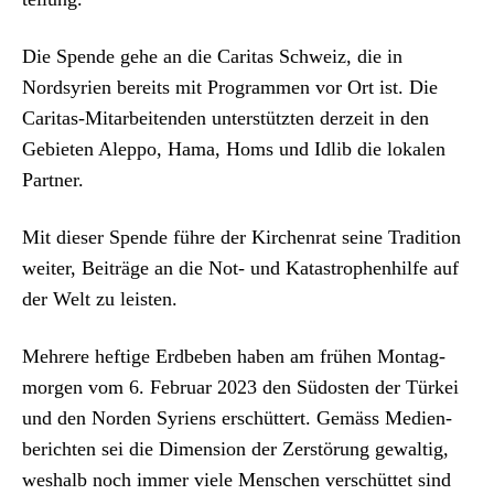
Die Spende gehe an die Car­i­tas Schweiz, die in
Nordsyrien bere­its mit Pro­gram­men vor Ort ist. Die
Car­i­tas-Mitar­bei­t­en­den unter­stützten derzeit in den
Gebi­eten Alep­po, Hama, Homs und Idlib die lokalen
Part­ner.
Mit dieser Spende führe der Kirchen­rat seine Tra­di­tion
weit­er, Beiträge an die Not- und Katas­tro­phen­hil­fe auf
der Welt zu leis­ten.
Mehrere heftige Erd­beben haben am frühen Mon­tag­
mor­gen vom 6. Feb­ru­ar 2023 den Südosten der Türkei
und den Nor­den Syriens erschüt­tert. Gemäss Medi­en­
bericht­en sei die Dimen­sion der Zer­störung gewaltig,
weshalb noch immer viele Men­schen ver­schüt­tet sind