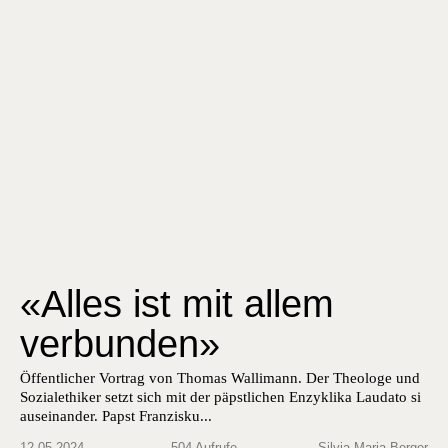
«Alles ist mit allem
verbunden»
Öffentlich­er Vor­trag von Thomas Wal­li­mann. Der The­ologe und
Sozialethik­er set­zt sich mit der päp­stlichen Enzyk­li­ka Lauda­to si
auseinan­der. Papst Franzisku...
12.05.2024
504 Aufrufe
Silvia Maria Berger