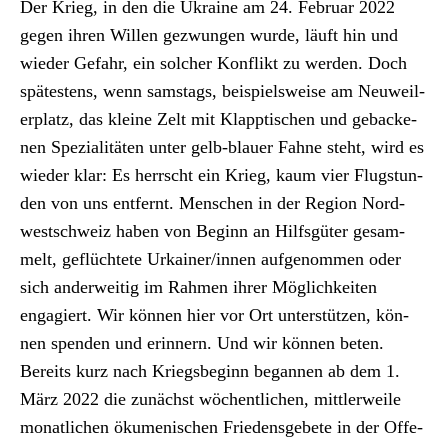
Der Krieg, in den die Ukraine am 24. Feb­ru­ar 2022
gegen ihren Willen gezwun­gen wurde, läuft hin und
wieder Gefahr, ein solch­er Kon­flikt zu wer­den. Doch
spätestens, wenn sam­stags, beispiel­sweise am Neuweil­
er­platz, das kleine Zelt mit Klapp­tis­chen und geback­e­
nen Spezial­itäten unter gelb-blauer Fahne ste­ht, wird es
wieder klar: Es herrscht ein Krieg, kaum vier Flugstun­
den von uns ent­fer­nt. Men­schen in der Region Nord­
westschweiz haben von Beginn an Hil­f­s­güter gesam­
melt, geflüchtete Urkainer/innen aufgenom­men oder
sich ander­weit­ig im Rah­men ihrer Möglichkeit­en
engagiert. Wir kön­nen hier vor Ort unter­stützen, kön­
nen spenden und erin­nern. Und wir kön­nen beten.
Bere­its kurz nach Kriegs­be­ginn began­nen ab dem 1.
März 2022 die zunächst wöchentlichen, mit­tler­weile
monatlichen öku­menis­chen Friedens­ge­bete in der Offe­