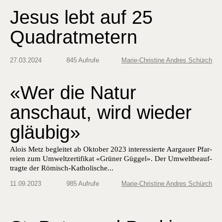
Jesus lebt auf 25
Quadratmetern
27.03.2024
845 Aufrufe
Marie-Christine Andres Schürch
«Wer die Natur
anschaut, wird wieder
gläubig»
Alois Metz begleit­et ab Okto­ber 2023 inter­essierte Aar­gauer Pfar­
reien zum Umweltzer­ti­fikat «Grün­er Güggel». Der Umwelt­beauf­
tragte der Römisch-Katholis­che...
11.09.2023
985 Aufrufe
Marie-Christine Andres Schürch