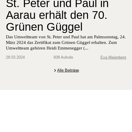
St. Peter und Paul in
Aarau erhält den 70.
Grünen Güggel
Das Umwelt­team von St. Peter und Paul hat am Palm­son­ntag, 24.
März 2024 das Zer­ti­fikat zum Grü­nen Güggel erhal­ten. Zum
Umwelt­team gehören Hei­di Emmeneg­ger (...
28.03.2024
838 Aufrufe
Eva Meienberg
Alle Beiträge