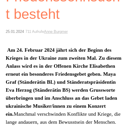
Archiv
t besteht
Über uns
25.01.2024
711 Aufrufe
Anne Burgmer
ePaper
aktuelle Ausgabe
Am 24. Feb­ru­ar 2024 jährt sich der Beginn des
Krieges in der Ukraine zum zweit­en Mal. Zu diesem
Anlass wird es in der Offe­nen Kirche Elis­a­bethen
Suchen
erneut ein beson­deres Friedens­ge­bet geben. Maya
Graf (Stän­derätin BL) und Stän­der­at­spräsi­dentin
Eva Her­zog (Stän­derätin BS) wer­den Gruss­worte
über­brin­gen und im Anschluss an das Gebet laden
ukrainis­che Musiker/innen zu einem Konz­ert
ein.
Manch­mal ver­schwinden Kon­flik­te und Kriege, die
lange andauern, aus dem Bewusst­sein der Men­schen.