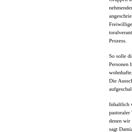
nehmenden 
angeschrie
Frei­willi
toralver­an
Prozess.
So solle di
Per­so­n­en
wohn­hafte,
Die Auss­c
aufgeschal­
Inhaltlich
pas­torale
denen wir u
sagt Dami­