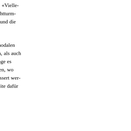
. «Vielle­
ht­turm-
 und die
n­odalen
, als auch
­ge es
­en, wo
ssert wer­
ite dafür