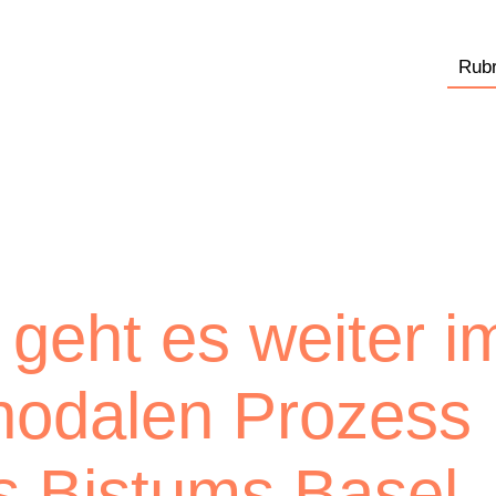
Rubr
 geht es weiter i
nodalen Prozess
s Bistums Basel