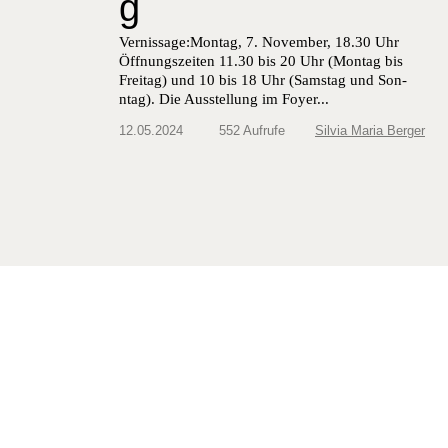
g
Vernissage:Montag, 7. Novem­ber, 18.30 Uhr
Öff­nungszeit­en 11.30 bis 20 Uhr (Mon­tag bis
Fre­itag) und 10 bis 18 Uhr (Sam­stag und Son­
ntag). Die Ausstel­lung im Foy­er...
12.05.2024
552 Aufrufe
Silvia Maria Berger