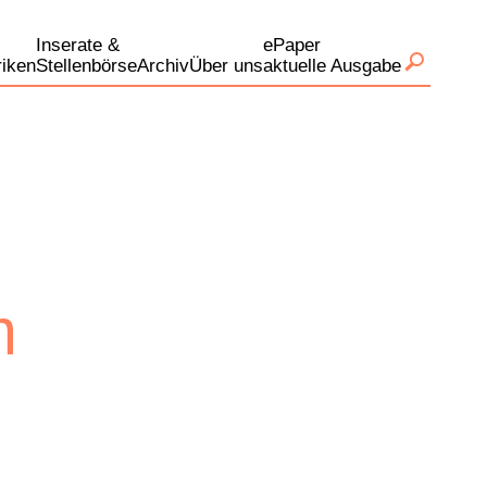
Inserate &
ePaper
iken
Stellenbörse
Archiv
Über uns
aktuelle Ausgabe
m