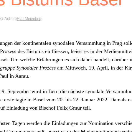
67 Aufrufe
Eva Meienberg
n­gen der kon­ti­nen­tal­en syn­odalen Ver­samm­lung in Prag sol
Prozess des Bis­tums ein­fliessen, heisst es in der Medi­en­mit­t
asel. Um welche Erfahrun­gen es sich dabei han­delt, darüber i
­gruppe Syn­odaler Prozess
am Mittwoch, 19. April, in der Kir
Paul in Aarau.
9. Sep­tem­ber wird in Bern die näch­ste syn­odale Ver­samm­lun
ie erste tagte in Basel vom 20. bis 22. Jan­u­ar 2022. Damals 
 auf Ein­ladung von Bischof Felix Gmür teil.
­sten Tagen wer­den die Ein­ladun­gen zur Nom­i­na­tion ver­schie
d Gremien ver­sandt, heisst es in der Medi­en­mit­teilung weit­e