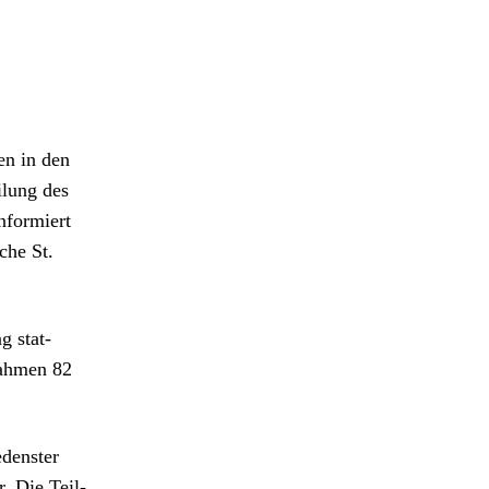
len in den
eilung des
nformiert
che St.
g stat­
nah­men 82
den­ster
r. Die Teil­