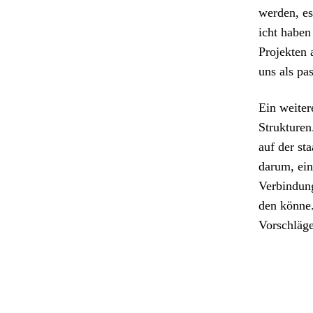
wer­den, es
icht haben
Pro­jek­ten
uns als pas
Ein weit­er
Struk­ture
auf der sta
darum, ein
Verbindun­
den könne. 
Vorschläge