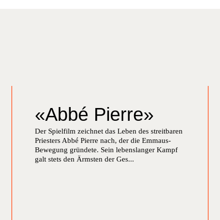
«Abbé Pierre»
Der Spielfilm zeich­net das Leben des stre­it­baren
Priesters Abbé Pierre nach, der die Emmaus-
Bewe­gung grün­dete. Sein lebenslanger Kampf
galt stets den Ärm­sten der Ges...