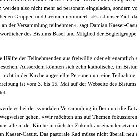
wer­den also nicht mehr ad per­son­am ein­ge­laden, son­dern v
be­nen Grup­pen und Gremien nominiert. «Es ist unser Ziel, d
ge an der Ver­samm­lung teil­nehmen», sagt Dami­an Kaeser-Casu
t­wortlich­er des Bis­tums Basel und Mit­glied der Begleit­gruppe
e Hälfte der Teil­nehmenden aus frei­willig oder ehre­namtlich
 beste­hen. Ausser­dem kön­nten sich zehn katholis­che, im Bis­t
 nicht in der Kirche angestellte Per­so­n­en um eine Teil­nahme
hrei­bung ist vom
3. bis 15. Mai auf der Web­seite des Bis­tums
tet.
 werde es bei der syn­odalen Ver­samm­lung in Bern um die Ent
r Weg­weis­er gehen. «Wir möcht­en uns auf The­men fokussieren
ns alle in der Kirche in näch­ster Zukun­ft auseinan­der­set­ze
an Kaeser-Casutt. Das pas­torale Rad müsse nicht über­all neu 