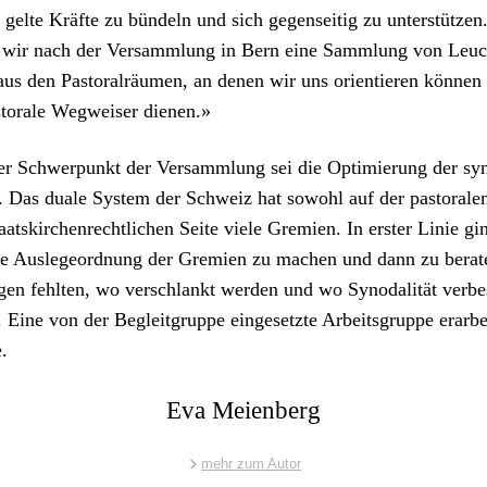
 gelte Kräfte zu bün­deln und sich gegen­seit­ig zu unter­stützen
 wir nach der Ver­samm­lung in Bern eine Samm­lung von Leuc
 aus den Pas­toral­räu­men, an denen wir uns ori­en­tieren kön­nen
­torale Weg­weis­er dienen.»
­er Schw­er­punkt der Ver­samm­lung sei die Opti­mierung der sy
n. Das duale Sys­tem der Schweiz hat sowohl auf der pas­toralen
aatskirchen­rechtlichen Seite viele Gremien. In erster Lin­ie gin
e Ausle­ge­ord­nung der Gremien zu machen und dann zu berat
gen fehlten, wo ver­schlankt wer­den und wo Syn­odal­ität verbe
Eine von der Begleit­gruppe einge­set­zte Arbeits­gruppe erar­be
.
Eva Meienberg
mehr zum Autor