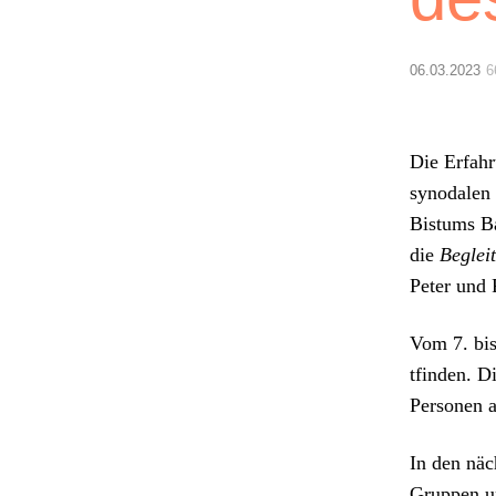
06.03.2023
6
Die Erfahru
syn­odalen 
Bis­tums B
die
Begleit
Peter und 
Vom 7. bis 
tfind­en. D
Per­so­n­en
In den näch
Grup­pen un