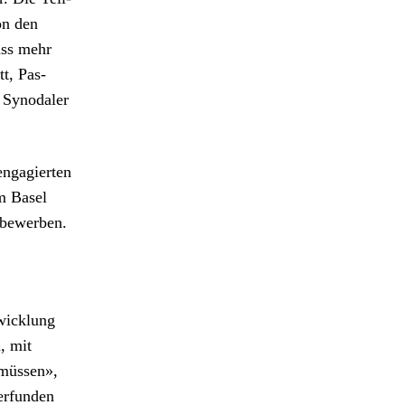
on den
ass mehr
tt, Pas­
 Syn­odaler
 engagierten
um Basel
 bewer­ben.
wick­lung
, mit
n müssen»,
erfun­den