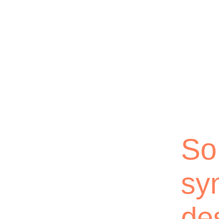
Lichtblick
So
sy
de