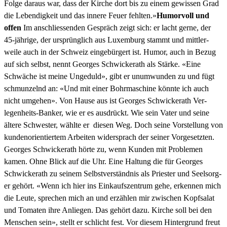
Folge daraus war, dass der Kirche dort bis zu einem gewis­sen Grad
die Lebendigkeit und das innere Feuer fehlten.»
Humor­voll und
offen
Im anschliessenden Gespräch zeigt sich: er lacht gerne, der
45-jährige, der ursprünglich aus Lux­em­burg stammt und mit­tler­
weile auch in der Schweiz einge­bürg­ert ist. Humor, auch in Bezug
auf sich selb­st, nen­nt Georges Schwick­erath als Stärke. «Eine
Schwäche ist meine Ungeduld», gibt er unumwun­den zu und fügt
schmun­zel­nd an: «Und mit ein­er Bohrmas­chine kön­nte ich auch
nicht umge­hen». Von Hause aus ist Georges Schwick­erath Ver­
legen­heits-Banker, wie er es aus­drückt. Wie sein Vater und seine
ältere Schwest­er, wählte er diesen Weg. Doch seine Vorstel­lung von
kun­de­nori­en­tiertem Arbeit­en wider­sprach der sein­er Vorge­set­zten.
Georges Schwick­erath hörte zu, wenn Kun­den mit Prob­le­men
kamen. Ohne Blick auf die Uhr. Eine Hal­tung die für Georges
Schwick­erath zu seinem Selb­stver­ständ­nis als Priester und Seel­sorg­
er gehört. «Wenn ich hier ins Einkauf­szen­trum gehe, erken­nen mich
die Leute, sprechen mich an und erzählen mir zwis­chen Kopf­salat
und Tomat­en ihre Anliegen. Das gehört dazu. Kirche soll bei den
Men­schen sein», stellt er schlicht fest. Vor diesem Hin­ter­grund freut