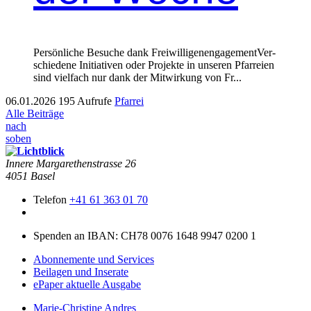
Per­sön­liche Besuche dank Frei­willi­ge­nen­gage­mentVer­
schiedene Ini­tia­tiv­en oder Pro­jek­te in unseren Pfar­reien
sind vielfach nur dank der Mitwirkung von Fr...
06.01.2026
195 Aufrufe
Pfarrei
Alle Beiträge
nach
soben
Innere Mar­garethen­strasse 26
4051 Basel
Telefon
+41 61 363 01 70
Spenden an IBAN: CH78 0076 1648 9947 0200 1
Abonnemente und Services
Beilagen und Inserate
ePaper aktuelle Ausgabe
Marie-Christine Andres