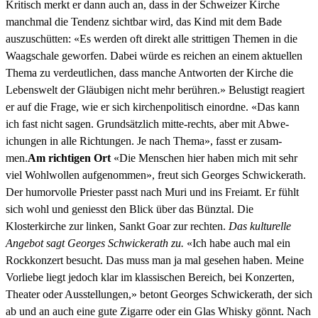
Kri­tisch merkt er dann auch an, dass in der Schweiz­er Kirche
manch­mal die Ten­denz sicht­bar wird, das Kind mit dem Bade
auszuschüt­ten: «Es wer­den oft direkt alle strit­ti­gen The­men in die
Waagschale gewor­fen. Dabei würde es reichen an einem aktuellen
The­ma zu verdeut­lichen, dass manche Antworten der Kirche die
Lebenswelt der Gläu­bi­gen nicht mehr berühren.» Belustigt reagiert
er auf die Frage, wie er sich kirchen­poli­tisch einordne. «Das kann
ich fast nicht sagen. Grund­sät­zlich mitte-rechts, aber mit Abwe­
ichun­gen in alle Rich­tun­gen. Je nach The­ma», fasst er zusam­
men.
Am richti­gen Ort
«Die Men­schen hier haben mich mit sehr
viel Wohlwollen aufgenom­men», freut sich Georges Schwick­erath.
Der humor­volle Priester passt nach Muri und ins Freiamt. Er fühlt
sich wohl und geniesst den Blick über das Bünz­tal. Die
Klosterkirche zur linken, Sankt Goar zur recht­en.
Das kul­turelle
Ange­bot sagt Georges Schwick­erath zu.
«Ich habe auch mal ein
Rock­konz­ert besucht. Das muss man ja mal gese­hen haben. Meine
Vor­liebe liegt jedoch klar im klas­sis­chen Bere­ich, bei Konz­erten,
The­ater oder Ausstel­lun­gen,» betont Georges Schwick­erath, der sich
ab und an auch eine gute Zigarre oder ein Glas Whisky gön­nt. Nach