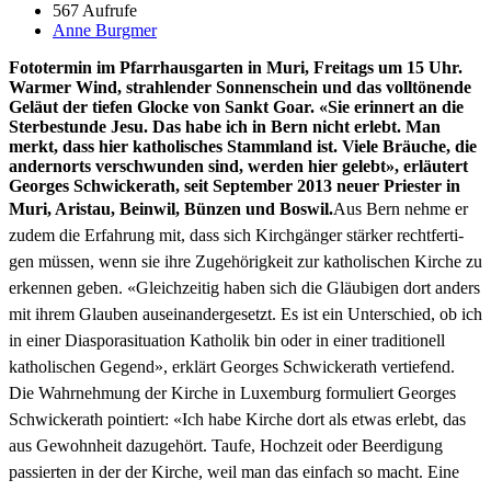
567 Aufrufe
Anne Burgmer
Fototer­min im Pfar­rhaus­garten in Muri, Fre­itags um 15 Uhr.
Warmer Wind, strahlen­der Son­nen­schein und das volltö­nende
Geläut der tiefen Glocke von Sankt Goar. «Sie erin­nert an die
Sterbestunde Jesu. Das habe ich in Bern nicht erlebt. Man
merkt, dass hier katholis­ches Stamm­land ist. Viele Bräuche, die
ander­norts ver­schwun­den sind, wer­den hier gelebt», erläutert
Georges Schwick­erath, seit Sep­tem­ber 2013 neuer Priester in
Muri, Aris­tau, Bein­wil, Bünzen und Boswil.
Aus Bern nehme er
zudem die Erfahrung mit, dass sich Kirchgänger stärk­er recht­fer­ti­
gen müssen, wenn sie ihre Zuge­hörigkeit zur katholis­chen Kirche zu
erken­nen geben. «Gle­ichzeit­ig haben sich die Gläu­bi­gen dort anders
mit ihrem Glauben auseinan­derge­set­zt. Es ist ein Unter­schied, ob ich
in ein­er Dias­po­r­a­sit­u­a­tion Katho­lik bin oder in ein­er tra­di­tionell
katholis­chen Gegend», erk­lärt Georges Schwick­erath ver­tiefend.
Die Wahrnehmung der Kirche in Lux­em­burg for­muliert Georges
Schwick­erath pointiert: «Ich habe Kirche dort als etwas erlebt, das
aus Gewohn­heit dazuge­hört. Taufe, Hochzeit oder Beerdi­gung
passierten in der der Kirche, weil man das ein­fach so macht. Eine