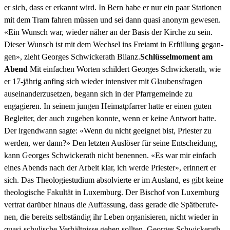
er sich, dass er erkan­nt wird. In Bern habe er nur ein paar Sta­tio­nen
mit dem Tram fahren müssen und sei dann qua­si anonym gewe­sen.
«Ein Wun­sch war, wieder näher an der Basis der Kirche zu sein.
Dieser Wun­sch ist mit dem Wech­sel ins Freiamt in Erfül­lung gegan­
gen», zieht Georges Schwick­erath Bilanz.
Schlüs­sel­mo­ment am
Abend
Mit ein­fachen Worten schildert Georges Schwick­erath, wie
er 17-jährig anf­ing sich wieder inten­siv­er mit Glaubens­fra­gen
auseinan­derzuset­zen, begann sich in der Pfar­rge­meinde zu
engagieren. In seinem jun­gen Heimatp­far­rer hat­te er einen guten
Begleit­er, der auch zugeben kon­nte, wenn er keine Antwort hat­te.
Der irgend­wann sagte: «Wenn du nicht geeignet bist, Priester zu
wer­den, wer dann?» Den let­zten Aus­lös­er für seine Entschei­dung,
kann Georges Schwick­erath nicht benen­nen. «Es war mir ein­fach
eines Abends nach der Arbeit klar, ich werde Priester», erin­nert er
sich. Das The­olo­gi­es­tudi­um absolvierte er im Aus­land, es gibt keine
the­ol­o­gis­che Fakultät in Lux­em­burg. Der Bischof von Lux­em­burg
ver­trat darüber hin­aus die Auf­fas­sung, dass ger­ade die Spät­berufe­
nen, die bere­its selb­ständig ihr Leben organ­isieren, nicht wieder in
qua­si-schulis­che Ver­hält­nisse gehen soll­ten. Georges Schwick­erath