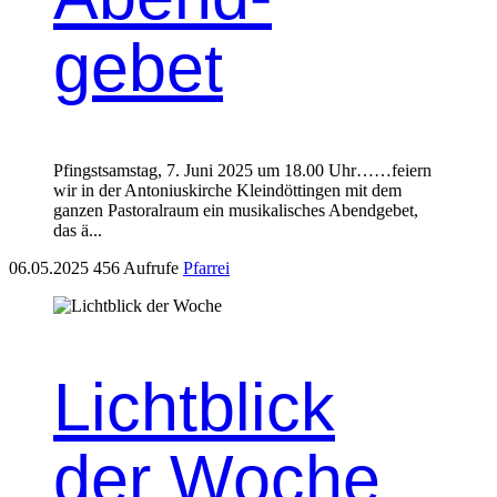
gebet
Pfin­gst­sam­stag, 7. Juni 2025 um 18.00 Uhr……feiern
wir in der Anto­niuskirche Kleindöt­tin­gen mit dem
ganzen Pas­toral­raum ein musikalis­ches Abendge­bet,
das ä...
06.05.2025
456 Aufrufe
Pfarrei
Lichtblick
der Woche