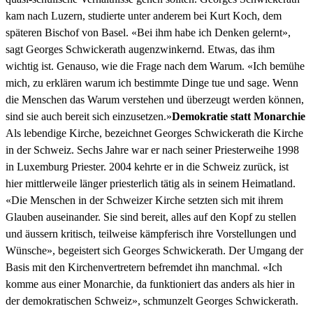
kam nach Luzern, studierte unter anderem bei Kurt Koch, dem
späteren Bischof von Basel. «Bei ihm habe ich Denken gel­ernt»,
sagt Georges Schwick­erath augen­zwinkernd. Etwas, das ihm
wichtig ist. Genau­so, wie die Frage nach dem Warum. «Ich bemühe
mich, zu erk­lären warum ich bes­timmte Dinge tue und sage. Wenn
die Men­schen das Warum ver­ste­hen und überzeugt wer­den kön­nen,
sind sie auch bere­it sich einzuset­zen.»
Demokratie statt Monar­chie
Als lebendi­ge Kirche, beze­ich­net Georges Schwick­erath die Kirche
in der Schweiz. Sechs Jahre war er nach sein­er Priester­wei­he 1998
in Lux­em­burg Priester. 2004 kehrte er in die Schweiz zurück, ist
hier mit­tler­weile länger priester­lich tätig als in seinem Heimat­land.
«Die Men­schen in der Schweiz­er Kirche set­zten sich mit ihrem
Glauben auseinan­der. Sie sind bere­it, alles auf den Kopf zu stellen
und äussern kri­tisch, teil­weise kämpferisch ihre Vorstel­lun­gen und
Wün­sche», begeis­tert sich Georges Schwick­erath. Der Umgang der
Basis mit den Kirchen­vertretern befremdet ihn manch­mal. «Ich
komme aus ein­er Monar­chie, da funk­tion­iert das anders als hier in
der demokratis­chen Schweiz», schmun­zelt Georges Schwick­erath.