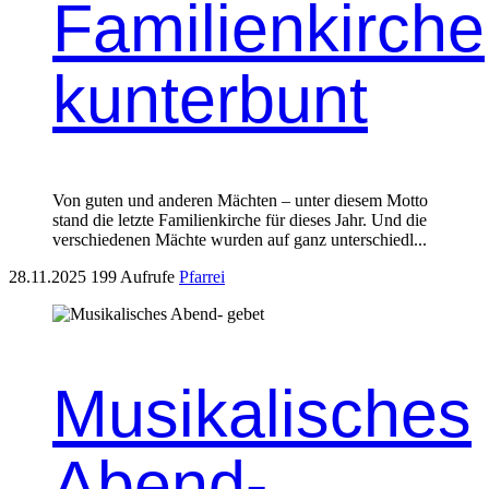
Familienkirche
kunterbunt
Von guten und anderen Mächt­en – unter diesem Mot­to
stand die let­zte Fam­i­lienkirche für dieses Jahr. Und die
ver­schiede­nen Mächte wur­den auf ganz unter­schiedl...
28.11.2025
199 Aufrufe
Pfarrei
Musikalisches
Abend-