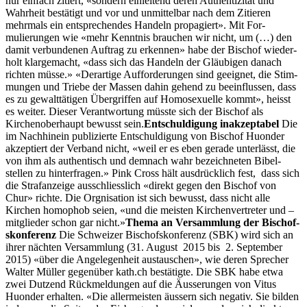
nur ein­fach zitiert, «son­dern ein­lei­t­end deren Authen­tiz­ität und
Wahrheit bestätigt und vor und unmit­tel­bar nach dem Zitieren
mehrmals ein entsprechen­des Han­deln propagiert». Mit For­
mulierun­gen wie «mehr Ken­nt­nis brauchen wir nicht, um (…) den
damit ver­bun­de­nen Auf­trag zu erken­nen» habe der Bischof wieder­
holt klargemacht, «dass sich das Han­deln der Gläu­bi­gen danach
richt­en müsse.» «Der­ar­tige Auf­forderun­gen sind geeignet, die Stim­
mungen und Triebe der Massen dahin gehend zu bee­in­flussen, dass
es zu gewalt­täti­gen Über­grif­f­en auf Homo­sex­uelle kommt», heisst
es weit­er. Dieser Ver­ant­wor­tung müsste sich der Bischof als
Kirchenober­haupt bewusst sein.
Entschuldigung inakzept­abel
Die
im Nach­hinein pub­lizierte Entschuldigung von Bischof Huon­der
akzep­tiert der Ver­band nicht, «weil er es eben ger­ade unter­lässt, die
von ihm als authen­tisch und dem­nach wahr beze­ich­neten Bibel­
stellen zu hin­ter­fra­gen.» Pink Cross hält aus­drück­lich fest, dass sich
die Strafanzeige auss­chliesslich «direkt gegen den Bischof von
Chur» richte. Die Orgni­sa­tion ist sich bewusst, dass nicht alle
Kirchen homo­phob seien, «und die meis­ten Kirchen­vertreter und –
mit­glieder schon gar nicht.»
The­ma an Ver­samm­lung der Bischof­
skon­ferenz
Die Schweiz­er Bischof­skon­ferenz (SBK) wird sich an
ihrer nächt­en Ver­samm­lung (31. August 2015 bis 2. Sep­tem­ber
2015) «über die Angele­gen­heit aus­tauschen», wie deren Sprech­er
Wal­ter Müller gegenüber kath.ch bestätigte. Die SBK habe etwa
zwei Dutzend Rück­mel­dun­gen auf die Äusserun­gen von Vitus
Huon­der erhal­ten. «Die aller­meis­ten äussern sich neg­a­tiv. Sie bilden