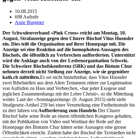
10.08.2015
698 Aufrufe
Anne Burgmer
Der Schwu­len­ver­band «Pink Cross» reicht am Mon­tag, 10.
August, Strafanzeige gegen den Chur­er Bischof Vitus Huon­der
ein. Dies teilt die Organ­i­sa­tion auf ihrer Home­page mit. Die
Anzeige sei eine Reak­tion auf die homo­phoben Aus­sagen des
Bischofs, die öffentlich zu Ver­brechen auf­forderten. Unter­stützt
wird die Anklage auch von der Les­benor­gan­i­sa­tion Schweiz.
Die Schweiz­er Bischof­skon­ferenz (SBK) und das Bis­tum Chur
nehmen derzeit nicht Stel­lung zur Anzeige, wie sie gegenüber
kath.ch mit­teil­ten.
Es sei nicht hin­nehm­bar, dass Vitus Huon­der
zwei Bibel­stellen aus dem Alten Tes­ta­ment zitiere zur Legit­i­ma­tion
von Aufrufen zu Hass und Ver­brechen, «bar jed­er Exegese und
jeglichen Zusam­men­hangs mit der Lehre Christi», so die Mit­teilung
weit­er. Laut der «Son­ntagszeitung» (9. August 2015) sieht sieht
Strafge­setz-Artikel 259 bei ein­er Verurteilung eine Frei­heitsstrafe bis
zu drei Jahren vor.
Auf­forderung zum Han­deln
Der Chur­er
Bischof habe seine Rede an einem öffentlichen Kongress gehal­ten,
mit der Pub­lika­tion von Video und Wort­laut der Rede auf der
Home­page des Bis­tums Chur hät­ten seine Aus­sagen eine grosse
Öffentlichkeit erre­icht. Zudem habe der Bischof die Textstellen nicht