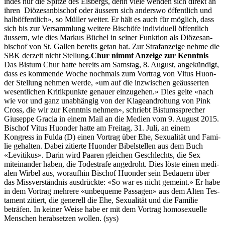
indes nur die Spitze des Eis­bergs, denn viele wen­den sich direkt an
ihren Diöze­san­bischof oder äussern sich ander­swo öffentlich und
hal­böf­fentlich», so Müller weit­er. Er hält es auch für möglich, dass
sich bis zur Ver­samm­lung weit­ere Bis­chöfe indi­vidu­ell öffentlich
äussern, wie dies Markus Büchel in sein­er Funk­tion als Diöze­san­
bischof von St. Gallen bere­its getan hat. Zur Strafanzeige nehme die
SBK derzeit nicht Stel­lung.
Chur nimmt Anzeige zur Ken­nt­nis
Das Bis­tum Chur hat­te bere­its am Sam­stag, 8. August, angekündigt,
dass es kom­mende Woche nochmals zum Vor­trag von Vitus Huon­
der Stel­lung nehmen werde, «um auf die inzwis­chen geäusserten
wesentlichen Kri­tikpunk­te genauer einzuge­hen.» Dies gelte «nach
wie vor und ganz unab­hängig von der Klage­an­dro­hung von Pink
Cross, die wir zur Ken­nt­nis nehmen», schriebt Bis­tumssprech­er
Giuseppe Gra­cia in einem Mail an die Medi­en vom 9. August 2015.
Bischof Vitus Huon­der hat­te am Fre­itag, 31. Juli, an einem
Kongress in Ful­da (D) einen Vor­trag über Ehe, Sex­u­al­ität und Fam­i­
lie gehal­ten. Dabei zitierte Huon­der Bibel­stellen aus dem Buch
«Lev­i­tikus». Darin wird Paaren gle­ichen Geschlechts, die Sex
miteinan­der haben, die Tode­strafe ange­dro­ht. Dies löste einen medi­
alen Wirbel aus, woraufhin Bischof Huon­der sein Bedauern über
das Missver­ständ­nis aus­drück­te: «So war es nicht gemeint.» Er habe
in dem Vor­trag mehrere «unbe­queme Pas­sagen» aus dem Alten Tes­
ta­ment zitiert, die generell die Ehe, Sex­u­al­ität und die Fam­i­lie
beträfen. In kein­er Weise habe er mit dem Vor­trag homo­sex­uelle
Men­schen her­ab­set­zen wollen. (sys)