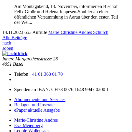
Am Mon­tagabend, 13. Novem­ber, informierten Bischof
Felix Gmür und Hele­na Jeppe­sen-Spuh­ler an ein­er
öffentlichen Ver­samm­lung in Aarau über den ersten Teil
der Wel...
14.11.2023
653 Aufrufe
Marie-Christine Andres Schürch
Alle Beiträge
nach
soben
Innere Mar­garethen­strasse 26
4051 Basel
Telefon
+41 61 363 01 70
Spenden an IBAN: CH78 0076 1648 9947 0200 1
Abonnemente und Services
Beilagen und Inserate
ePaper aktuelle Ausgabe
Marie-Christine Andres
Eva Meienberg
Leonie Wollensack