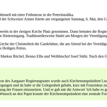
­tionell mit ein­er Frühmesse in der Peters­basi­li­ka.
 der Schweiz­er Armee feierte am ver­gan­genen Sam­stag, 6. Mai, den Got
n bere­its in der riesi­gen Kirche Platz genom­men. Dann betrat­en die Reg
Hin­terein­gang. Tra­di­tioneller­weise find­et am Mor­gen der Verei­di­gung 
n Kirche der Chris­ten­heit die Garde­fahne, die am Abend bei der Verei­d
 Heili­gen Petrus.
ür, Markus Büchel, Ben­no Elbs und Wei­h­bischof Josef Stübi. Nach den 
­tion des Aar­gauer Regierungsrates wurde auch Kirchen­rat­spräsi­dent 
egan­gen und da habe er die Gele­gen­heit gehabt, kurz mit Franziskus 
i­gung der Frauen einzuset­zen. Und er gab mir die Antwort ‘ich habe es ge
Wun­sch an den Papst kon­nte der Kirchen­rat­spräsi­dent eine zen­trale Fo