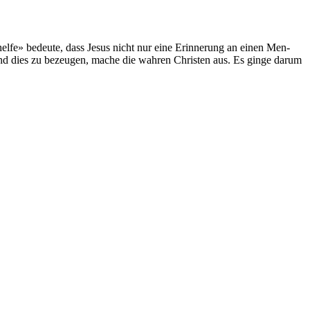
helfe» bedeute, dass Jesus nicht nur eine Erin­nerung an einen Men­
nd dies zu bezeu­gen, mache die wahren Chris­ten aus. Es gin­ge darum