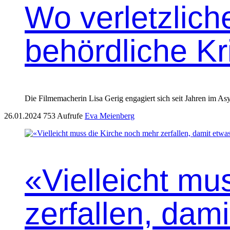
Wo verletzlich
behördliche Kri
Die Filmemacherin Lisa Gerig engagiert sich seit Jahren im Asyl
26.01.2024
753 Aufrufe
Eva Meienberg
«Vielleicht mu
zerfallen, dam