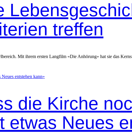
e Lebensgeschic
terien treffen
­bere­ich. Mit ihrem ersten Lang­film «Die Anhörung» hat sie das Kern­st
ss die Kirche no
it etwas Neues e