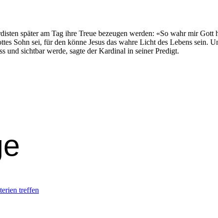
dis­ten später am Tag ihre Treue bezeu­gen wer­den: «So wahr mir Gott 
ottes Sohn sei, für den könne Jesus das wahre Licht des Lebens sein. U
nd sicht­bar werde, sagte der Kar­di­nal in sein­er Predigt.
ge