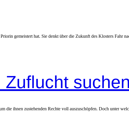
Pri­or­in gemeis­tert hat. Sie denkt über die Zukun­ft des Klosters Fahr n
 Zuflucht suche
 um die ihnen ­zuste­hen­den Rechte voll auszuschöpfen. Doch unter welc