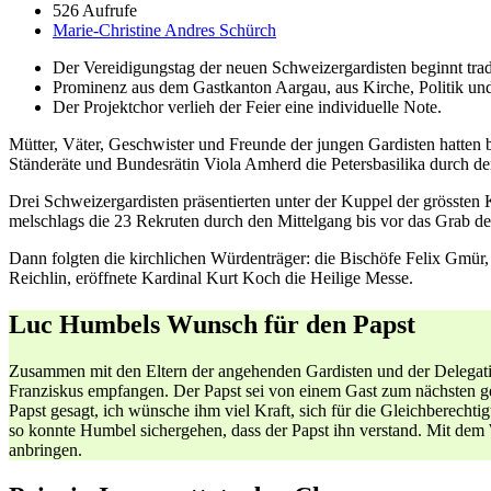
526 Aufrufe
Marie-Christine Andres Schürch
Der Verei­di­gungstag der neuen Schweiz­er­gardis­ten begin­nt tra­di
Promi­nenz aus dem Gastkan­ton Aar­gau, aus Kirche, Poli­tik und
Der Pro­jek­tchor ver­lieh der Feier eine indi­vidu­elle Note.
Müt­ter, Väter, Geschwis­ter und Fre­unde der jun­gen Gardis­ten hat­te
Stän­deräte und Bun­desrätin Vio­la Amherd die Peters­basi­li­ka durch den 
Drei Schweiz­er­gardis­ten präsen­tierten unter der Kup­pel der grösste
melschlags die 23 Rekruten durch den Mit­tel­gang bis vor das Grab des
Dann fol­gten die kirch­lichen Wür­den­träger: die Bis­chöfe Felix Gm
Reich­lin, eröffnete Kar­di­nal Kurt Koch die Heilige Messe.
Luc Humbels Wunsch für den Papst
Zusam­men mit den Eltern der ange­hen­den Gardis­ten und der Del­e­ga
Franziskus emp­fan­gen. Der Papst sei von einem Gast zum näch­sten g
Papst gesagt, ich wün­sche ihm viel Kraft, sich für die Gle­ich­berech­t
so kon­nte Hum­bel sicherge­hen, dass der Papst ihn ver­stand. Mit dem 
anbrin­gen.