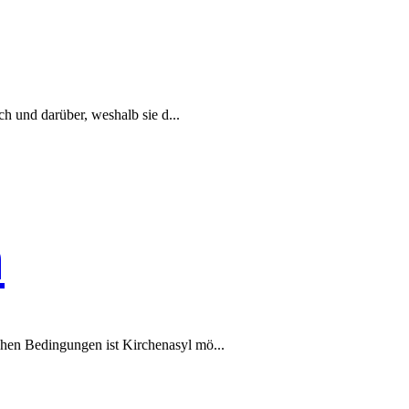
ach und darüber, weshalb sie d...
n
hen Bedin­gun­gen ist Kirchenasyl mö...