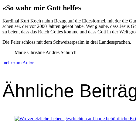
«So wahr mir Gott helfe»
Kar­di­nal Kurt Koch nahm Bezug auf die Eides­formel, mit der die Gar
schen sei, der vor 2000 Jahren gelebt habe. Wer glaube, dass Jesus G
zu beten, dass das Reich Gottes komme und dass Gott in der Welt gross u
Die Feier schloss mit dem Schweiz­erp­salm in drei Lan­dessprachen.
Marie-Christine Andres Schürch
mehr zum Autor
Ähnliche Beiträ