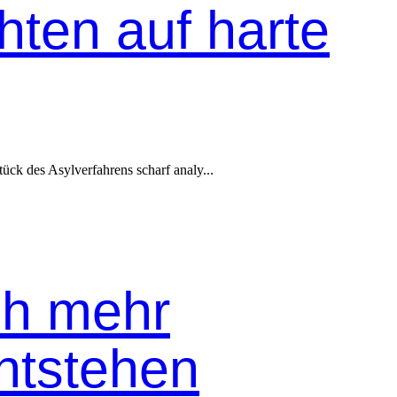
hten auf harte
ück des Asylver­fahrens scharf analy...
ch mehr
ntstehen