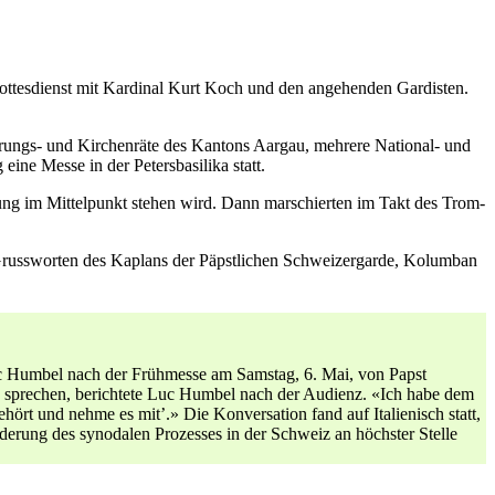
tes­di­enst mit Kar­di­nal Kurt Koch und den ange­hen­den Gardis­ten.
ierungs- und Kirchen­räte des Kan­tons Aar­gau, mehrere Nation­al- und
eine Messe in der Peters­basi­li­ka statt.
i­gung im Mit­telpunkt ste­hen wird. Dann marschierten im Takt des Trom­
Gruss­worten des Kaplans der Päp­stlichen Schweiz­er­garde, Kolum­ban
Luc Hum­bel nach der Frühmesse am Sam­stag, 6. Mai, von Papst
zu sprechen, berichtete Luc Hum­bel nach der Audienz. «Ich habe dem
hört und nehme es mit’.» Die Kon­ver­sa­tion fand auf Ital­ienisch statt,
rderung des syn­odalen Prozess­es in der Schweiz an höch­ster Stelle