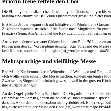
Priorin Irene rettete den Chor
Die Pla­nung der musikalis­chen Gestal­tung bot Über­raschun­gen bis zu
basi­li­ka sind enorm: sie ist 15’000 Quadrat­meter gross und bietet Pla
Erst Mitte Jan­u­ar begann sich auf Ini­tia­tive von Pri­or­in Irene Gass
Zusam­men macht­en sie sich auf die Suche nach Mit­gliedern für einen
Franziska Senn. Am Anfang lief die Rekru­tierung von Sän­gerin­nen etw
Aus ver­schiede­nen Aar­gauer Chören fan­den am Ende 50 Leute zusam
Proben mussten zur Vor­bere­itung genü­gen. Am Vor­abend der Messe du
kein Konz­ert, son­dern eine Liturgie.»[esf_wordpressimage id=44451 
Mehrsprachige und vielfältige Messe
Eric Maier, Kirchen­musik­er in Würen­los und Wet­tin­gen und Region­a
«Ich wollte keine ein­heitliche Messe machen, son­dern ein buntes Pro
Zwar sei das Sin­gen nicht ein­fach gewe­sen, weil in der grossen Kirc
ihre Auf­gabe sehr gut.
An der Orgel spielte Nadia Bac­chet­ta. Die Organ­istin der Stadtkirche
Frühmesse am Sam­stag hät­ten die bei­den Musik­er zusam­men spie­len s
dass das Akko­rdeon im Peters­dom nicht geduldet sei. Eine riesige Ent
begleit­ete während der Messe den Chor.[esf_wordpressimage id=4445