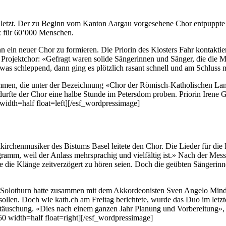
let­zt. Der zu Beginn vom Kan­ton Aar­gau vorge­se­hene Chor ent­pup­pte 
tz für 60’000 Men­schen.
mann ein neuer Chor zu formieren. Die Pri­or­in des Klosters Fahr kon­tak­
 Pro­jek­tchor: «Gefragt waren solide Sän­gerin­nen und Sänger, die die
as schlep­pend, dann ging es plöt­zlich ras­ant schnell und am Schluss m
­men, die unter der Beze­ich­nung «Chor der Römisch-Katholis­chen Lan­
rfte der Chor eine halbe Stunde im Peters­dom proben. Pri­or­in Irene Ga
width=half float=left][/esf_wordpressimage]
lkirchen­musik­er des Bis­tums Basel leit­ete den Chor. Die Lieder für d
­gramm, weil der Anlass mehrsprachig und vielfältig ist.» Nach der Messe
he die Klänge zeitverzögert zu hören seien. Doch die geübten Sän­gerin­n
 Solothurn hat­te zusam­men mit dem Akko­rdeon­is­ten Sven Ange­lo Min­de­
ollen. Doch wie kath.ch am Fre­itag berichtete, wurde das Duo im let­zte
­täuschung. «Dies nach einem ganzen Jahr Pla­nung und Vor­bere­itung», s
0 width=half float=right][/esf_wordpressimage]