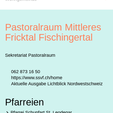
Archiv
Über uns
Pastoralraum Mittleres
ePaper
Fricktal Fischingertal
aktuelle Ausgabe
Sekretariat Pastoralraum
Suchen
062 873 16 50
https://www.ssvf.ch/home
Aktuelle Ausgabe Lichtblick Nordwestschweiz
Pfarreien
Pfarrei Schupfart St. Leodegar