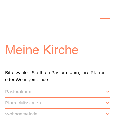
Rubriken
Meine Kirche
Kolumnen
Lichtblick
Zu Besuch bei
Schwerpunkte
Meine Kirche
Vermischtes
Agenda I&L
Inserate &
Bitte wählen Sie Ihren Pastoralraum, Ihre Pfarrei
oder Wohngemeinde:
Stellenbörse
Pastoralraum
Beilagen und Inserate
Stellenbörse
Pfarrei/Missionen
Wohngemeinde