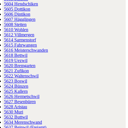
5604 Hendschiken
5605 Dottikon
5606 Dintikon
5607 Hägglingen
5608 Stetten
5610 Wohlen
5612 Villmergen
5614 Sarmenstorf
5615 Fahrwangen
5616 Meisterschwanden
5618 Bettwil
5619 Uezwil
5620 Bremgarten
5621 Zufikon
5622 Waltenschwil
5623 Boswil
5624 Bünzen
5625 Kallern
5626 Hermetschwil
5627 Besenbüren
5628 Aristau
5630 Muri
5632 Buttwil
5634 Merenschwand
5637 Beinwil (Freiamt)