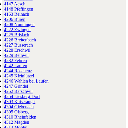
4147 Aesch
4148 Pfeffingen
4153 Reinach
4206 Büren
4208 Nunningen
4222 Zwingen
4225 Brislach
4226 Breitenbach
4227 Büsserach
4228 Erschwil
4229 Beinwil
4232 Fehren
4242 Laufen
4244 Röschenz
4245 Kleinlützel
4246 Wahlen bei Laufen
4247 Grindel
4252 Bärschwil
4254 Liesberg-Dorf
4303 Kaiseraugst
4304 Giebenach
4305 Olsberg
4310 Rheinfelden
4312 Magden
4313 Möhlin