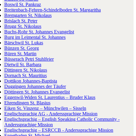
Boswil St. Pankraz
Breitenbach-Fehren-Schindelboden St. Margaritha
Bremgarten St. Nikolaus
Brislach St. Peter
Brugg St. Nikolaus
Buchs-Rohr St. Johannes Evangelist
Burg im Leimental St. Johannes
Bärschwil St. Lukas
Bünzen St. Georg
Büren St. Martin
Büsserach Petri Stuhlfeier
Dietwil St. Barbara
Dittingen St. Nikolaus
Dornach St. Mauritius
Dottikon Johannes-Baptista
Duggingen Johannes der Täufer
Döttingen St. Johannes Evangelist
Eggenwil-Widen St. Laurentius – Bruder Klaus
Ehrendingen St. Blasius
Eiken St. Vinzenz – Münchwilen – Sisseln
Englischsprachig AG - Anderssprachige Mission
Englischsprachig – English Speaking Catholic Community -
Anderssprachige Mission
Englischsprachig – ESRCCB - Anderssprachige Mission
Ennetbaden St. Michael