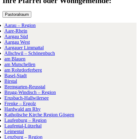
Ihre Pfarrei oder Wohngemeinde:
Pastoralraum
Aarau – Region
Aare-Rhein
Aargau Süd
Aargau West
Aargauer Limmattal
Allschwil – Schönenbuch
am Blauen
am Mutschellen
am Rohrdorferberg
Basel-Stadt
Birstal
Bremgarten-Reusstal
Brugg-Windisch – Region
Erusbach-Hallwilersee
Frenke – Ergolz
Hardwald am Rhy
Katholische Kirche Region Gösgen
Laufenburg – Region
Laufental-Lützeltal
Leimental
Lenzburg – Region