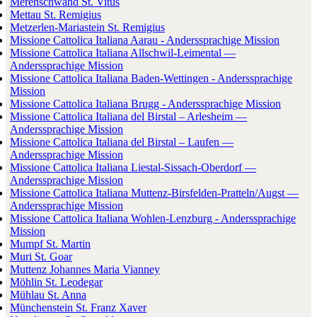
Merenschwand St. Vitus
Mettau St. Remigius
Metzerlen-Mariastein St. Remigius
Missione Cattolica Italiana Aarau - Anderssprachige Mission
Missione Cattolica Italiana Allschwil-Leimental —
Anderssprachige Mission
Missione Cattolica Italiana Baden-Wettingen - Anderssprachige
Mission
Missione Cattolica Italiana Brugg - Anderssprachige Mission
Missione Cattolica Italiana del Birstal – Arlesheim —
Anderssprachige Mission
Missione Cattolica Italiana del Birstal – Laufen —
Anderssprachige Mission
Missione Cattolica Italiana Liestal-Sissach-Oberdorf —
Anderssprachige Mission
Missione Cattolica Italiana Muttenz-Birsfelden-Pratteln/Augst —
Anderssprachige Mission
Missione Cattolica Italiana Wohlen-Lenzburg - Anderssprachige
Mission
Mumpf St. Martin
Muri St. Goar
Muttenz Johannes Maria Vianney
Möhlin St. Leodegar
Mühlau St. Anna
Münchenstein St. Franz Xaver