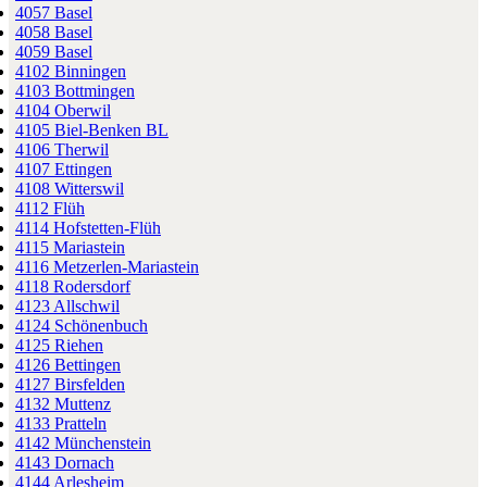
4057 Basel
4058 Basel
4059 Basel
4102 Binningen
4103 Bottmingen
4104 Oberwil
4105 Biel-Benken BL
4106 Therwil
4107 Ettingen
4108 Witterswil
4112 Flüh
4114 Hofstetten-Flüh
4115 Mariastein
4116 Metzerlen-Mariastein
4118 Rodersdorf
4123 Allschwil
4124 Schönenbuch
4125 Riehen
4126 Bettingen
4127 Birsfelden
4132 Muttenz
4133 Pratteln
4142 Münchenstein
4143 Dornach
4144 Arlesheim