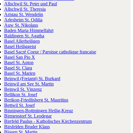
Allschwil St. Peter und Paul
Allschwil St. Theresia
Aristau St. Wendelin
Arlesheim St. Odilia
Auw St. Nikolaus
Baden Maria Himmelfahrt
Baldingen St. Agatha
Basel Allerheiligen
Basel Heiliggeist
Basel Sacré Coeur / Paroisse catholique française
Basel San Pio X
Basel St. Anton
Basel St. Clara
Basel St. Marien
Beinwil (Freiamt) St. Burkard
Beinwil am See St. Martin
Beinwil St. Vinzenz
Bellikon St. Josef
Berikon-Friedlisberg St. Mauritius
Bettwil St. Josef
Binningen-Bottmingen Heilig-Kreuz
Birmenstorf St. Leodegar
Birrfeld Paulus - Katholisches Kirchenzentrum
Birsfelden Bruder Klaus
Blauen St. Martin