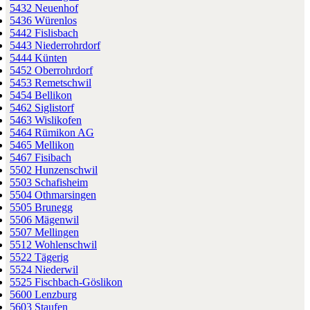
5432 Neuenhof
5436 Würenlos
5442 Fislisbach
5443 Niederrohrdorf
5444 Künten
5452 Oberrohrdorf
5453 Remetschwil
5454 Bellikon
5462 Siglistorf
5463 Wislikofen
5464 Rümikon AG
5465 Mellikon
5467 Fisibach
5502 Hunzenschwil
5503 Schafisheim
5504 Othmarsingen
5505 Brunegg
5506 Mägenwil
5507 Mellingen
5512 Wohlenschwil
5522 Tägerig
5524 Niederwil
5525 Fischbach-Göslikon
5600 Lenzburg
5603 Staufen