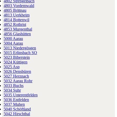
4802 Strengelbach
4803 Vordemwald
4805 Brittnau
4813 Uerkheim
4814 Bottenwil
4852 Rothrist
4853 Murgenthal
4856 Glashütten
5000 Aarau
5004 Aarau
5013 Niedergösgen
5015 Erlinsbach SO
5023 Biberstein
5024 Küttigen
5025 Asp
5026 Densbüren
5027 Herznach
5032 Aarau Rohr
5033 Buchs
5034 Suhr
5035 Unterentfelden
5036 Entfelden
5037 Muhen
5040 Schöftland
5042 Hirschthal