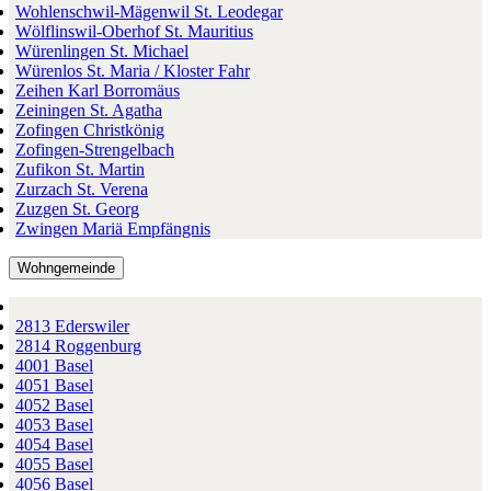
Wohlenschwil-Mägenwil St. Leodegar
Wölflinswil-Oberhof St. Mauritius
Würenlingen St. Michael
Würenlos St. Maria / Kloster Fahr
Zeihen Karl Borromäus
Zeiningen St. Agatha
Zofingen Christkönig
Zofingen-Strengelbach
Zufikon St. Martin
Zurzach St. Verena
Zuzgen St. Georg
Zwingen Mariä Empfängnis
Wohngemeinde
2813 Ederswiler
2814 Roggenburg
4001 Basel
4051 Basel
4052 Basel
4053 Basel
4054 Basel
4055 Basel
4056 Basel