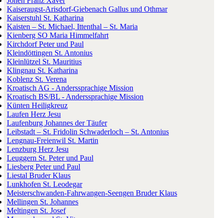
Jonen Franz Xaver
Kaiseraugst-Arisdorf-Giebenach Gallus und Othmar
Kaiserstuhl St. Katharina
Kaisten – St. Michael, Ittenthal – St. Maria
Kienberg SO Maria Himmelfahrt
Kirchdorf Peter und Paul
Kleindöttingen St. Antonius
Kleinlützel St. Mauritius
Klingnau St. Katharina
Koblenz St. Verena
Kroatisch AG - Anderssprachige Mission
Kroatisch BS/BL - Anderssprachige Mission
Künten Heiligkreuz
Laufen Herz Jesu
Laufenburg Johannes der Täufer
Leibstadt – St. Fridolin Schwaderloch – St. Antonius
Lengnau-Freienwil St. Martin
Lenzburg Herz Jesu
Leuggern St. Peter und Paul
Liesberg Peter und Paul
Liestal Bruder Klaus
Lunkhofen St. Leodegar
Meisterschwanden-Fahrwangen-Seengen Bruder Klaus
Mellingen St. Johannes
Meltingen St. Josef