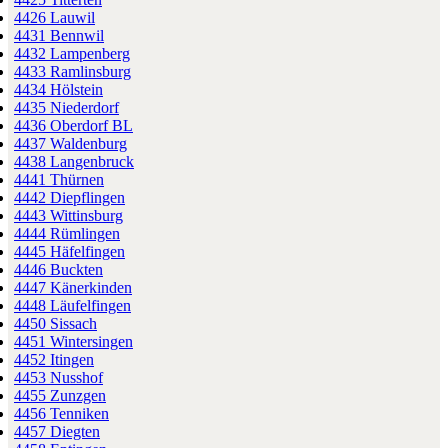
4426 Lauwil
4431 Bennwil
4432 Lampenberg
4433 Ramlinsburg
4434 Hölstein
4435 Niederdorf
4436 Oberdorf BL
4437 Waldenburg
4438 Langenbruck
4441 Thürnen
4442 Diepflingen
4443 Wittinsburg
4444 Rümlingen
4445 Häfelfingen
4446 Buckten
4447 Känerkinden
4448 Läufelfingen
4450 Sissach
4451 Wintersingen
4452 Itingen
4453 Nusshof
4455 Zunzgen
4456 Tenniken
4457 Diegten