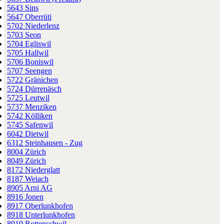
5643 Sins
5647 Oberrüti
5702 Niederlenz
5703 Seon
5704 Egliswil
5705 Hallwil
5706 Boniswil
5707 Seengen
5722 Gränichen
5724 Dürrenäsch
5725 Leutwil
5737 Menziken
5742 Kölliken
5745 Safenwil
6042 Dietwil
6312 Steinhausen - Zug
8004 Zürich
8049 Zürich
8172 Niederglatt
8187 Weiach
8905 Arni AG
8916 Jonen
8917 Oberlunkhofen
8918 Unterlunkhofen
8919 Rottenschwil