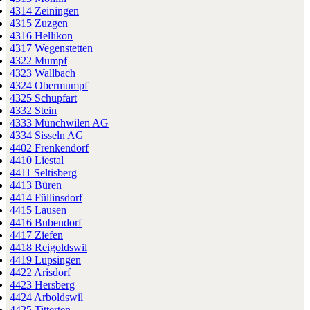
4314 Zeiningen
4315 Zuzgen
4316 Hellikon
4317 Wegenstetten
4322 Mumpf
4323 Wallbach
4324 Obermumpf
4325 Schupfart
4332 Stein
4333 Münchwilen AG
4334 Sisseln AG
4402 Frenkendorf
4410 Liestal
4411 Seltisberg
4413 Büren
4414 Füllinsdorf
4415 Lausen
4416 Bubendorf
4417 Ziefen
4418 Reigoldswil
4419 Lupsingen
4422 Arisdorf
4423 Hersberg
4424 Arboldswil
4425 Titterten