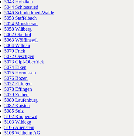
5043 Holziken
5044 Schlossrued
5046 Schmiedrued-Walde
5053 Staffelbach
5054 Moosleerau
5058 Wiliberg
5062 Oberhof
5063 Wölflinswil
5064 Wittnau
5070 Frick
5072 Oeschgen
5073 Gipf-Oberfrick
5074 Eiken
5075 Hornussen
5076 Bözen
5077 Elfingen
5078 Effingen
5079 Zeihen
5080 Laufenburg
5082 Kaisten
5085 Sulz
5102 Rupperswil
5103 Wildegg
5105 Auenstein
5106 Veltheim AG