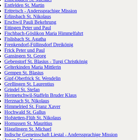
Entfelden St. Martin
Eritreisch - Anderssprachige Mission
Erlinsbach St. Nikolaus
Erschwil Pauli Bekehrung
Ettingen Peter und Paul
Fischbach-Göslikon Maria Himmelfahrt
Fislisbach St. Agatha
Frenkendorf-Füllinsdorf Dreikönig
Frick Peter und Paul
Gansingen St. Georg
Gebenstorf St. Blasius - Turgi Christkönig
Gelterkinden Maria Mittlerin
Gempen St. Blasius
Gipf-Oberfrick St. Wendelin
Grellingen St. Laurentius
Grindel St. Stefan
Hermetschwil-Staffeln Bruder Klaus
Herznach St. Nikolaus
Himmelried St. Franz Xaver
Hochwald St. Gallus
Hofstetten-Flüh St. Nikolaus
Hornussen St. Mauritius
Hägglingen St. Michael
Indische Gemeinschaft Liestal - Anderssprachige Mission