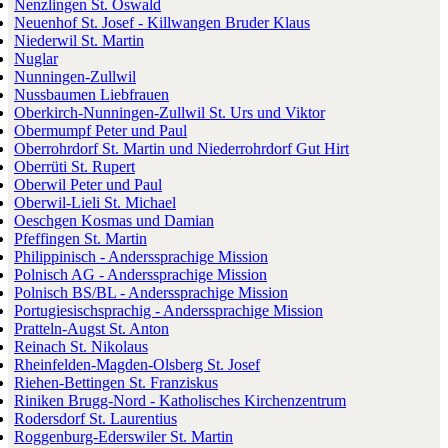
Nenzlingen St. Oswald
Neuenhof St. Josef - Killwangen Bruder Klaus
Niederwil St. Martin
Nuglar
Nunningen-Zullwil
Nussbaumen Liebfrauen
Oberkirch-Nunningen-Zullwil St. Urs und Viktor
Obermumpf Peter und Paul
Oberrohrdorf St. Martin und Niederrohrdorf Gut Hirt
Oberrüti St. Rupert
Oberwil Peter und Paul
Oberwil-Lieli St. Michael
Oeschgen Kosmas und Damian
Pfeffingen St. Martin
Philippinisch - Anderssprachige Mission
Polnisch AG - Anderssprachige Mission
Polnisch BS/BL - Anderssprachige Mission
Portugiesischsprachig - Anderssprachige Mission
Pratteln-Augst St. Anton
Reinach St. Nikolaus
Rheinfelden-Magden-Olsberg St. Josef
Riehen-Bettingen St. Franziskus
Riniken Brugg-Nord - Katholisches Kirchenzentrum
Rodersdorf St. Laurentius
Roggenburg-Ederswiler St. Martin