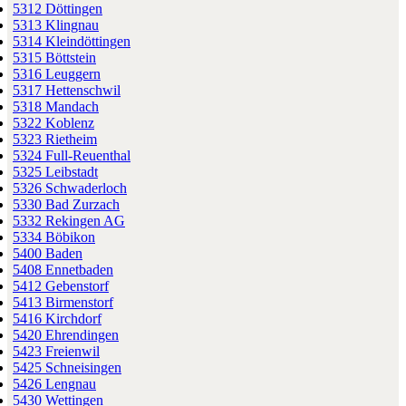
5312 Döttingen
5313 Klingnau
5314 Kleindöttingen
5315 Böttstein
5316 Leuggern
5317 Hettenschwil
5318 Mandach
5322 Koblenz
5323 Rietheim
5324 Full-Reuenthal
5325 Leibstadt
5326 Schwaderloch
5330 Bad Zurzach
5332 Rekingen AG
5334 Böbikon
5400 Baden
5408 Ennetbaden
5412 Gebenstorf
5413 Birmenstorf
5416 Kirchdorf
5420 Ehrendingen
5423 Freienwil
5425 Schneisingen
5426 Lengnau
5430 Wettingen