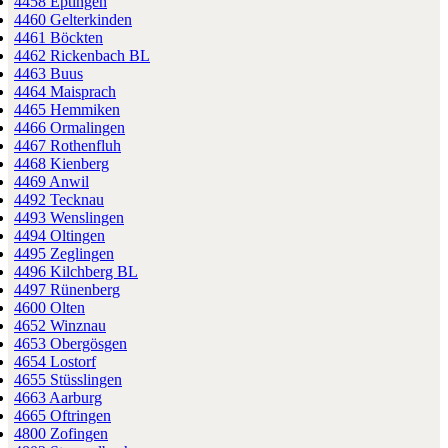
4458 Eptingen
4460 Gelterkinden
4461 Böckten
4462 Rickenbach BL
4463 Buus
4464 Maisprach
4465 Hemmiken
4466 Ormalingen
4467 Rothenfluh
4468 Kienberg
4469 Anwil
4492 Tecknau
4493 Wenslingen
4494 Oltingen
4495 Zeglingen
4496 Kilchberg BL
4497 Rünenberg
4600 Olten
4652 Winznau
4653 Obergösgen
4654 Lostorf
4655 Stüsslingen
4663 Aarburg
4665 Oftringen
4800 Zofingen