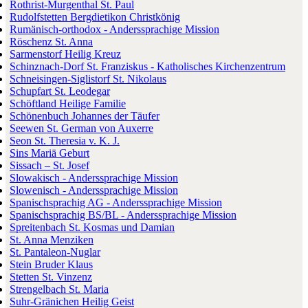
Rothrist-Murgenthal St. Paul
Rudolfstetten Bergdietikon Christkönig
Rumänisch-orthodox - Anderssprachige Mission
Röschenz St. Anna
Sarmenstorf Heilig Kreuz
Schinznach-Dorf St. Franziskus - Katholisches Kirchenzentrum
Schneisingen-Siglistorf St. Nikolaus
Schupfart St. Leodegar
Schöftland Heilige Familie
Schönenbuch Johannes der Täufer
Seewen St. German von Auxerre
Seon St. Theresia v. K. J.
Sins Mariä Geburt
Sissach – St. Josef
Slowakisch - Anderssprachige Mission
Slowenisch - Anderssprachige Mission
Spanischsprachig AG - Anderssprachige Mission
Spanischsprachig BS/BL - Anderssprachige Mission
Spreitenbach St. Kosmas und Damian
St. Anna Menziken
St. Pantaleon-Nuglar
Stein Bruder Klaus
Stetten St. Vinzenz
Strengelbach St. Maria
Suhr-Gränichen Heilig Geist