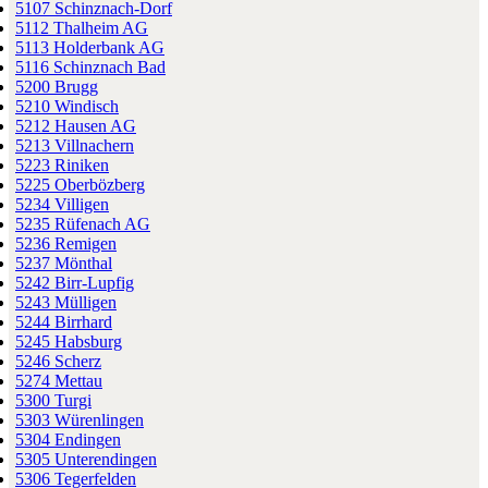
5107 Schinznach-Dorf
5112 Thalheim AG
5113 Holderbank AG
5116 Schinznach Bad
5200 Brugg
5210 Windisch
5212 Hausen AG
5213 Villnachern
5223 Riniken
5225 Oberbözberg
5234 Villigen
5235 Rüfenach AG
5236 Remigen
5237 Mönthal
5242 Birr-Lupfig
5243 Mülligen
5244 Birrhard
5245 Habsburg
5246 Scherz
5274 Mettau
5300 Turgi
5303 Würenlingen
5304 Endingen
5305 Unterendingen
5306 Tegerfelden