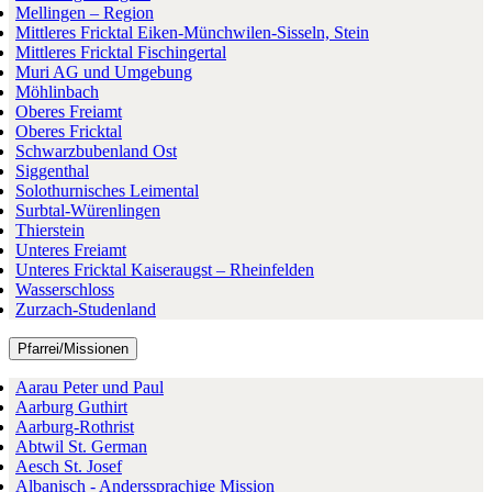
Mellingen – Region
Mittleres Fricktal Eiken-Münchwilen-Sisseln, Stein
Mittleres Fricktal Fischingertal
Muri AG und Umgebung
Möhlinbach
Oberes Freiamt
Oberes Fricktal
Schwarzbubenland Ost
Siggenthal
Solothurnisches Leimental
Surbtal-Würenlingen
Thierstein
Unteres Freiamt
Unteres Fricktal Kaiseraugst – Rheinfelden
Wasserschloss
Zurzach-Studenland
Pfarrei/Missionen
Aarau Peter und Paul
Aarburg Guthirt
Aarburg-Rothrist
Abtwil St. German
Aesch St. Josef
Albanisch - Anderssprachige Mission