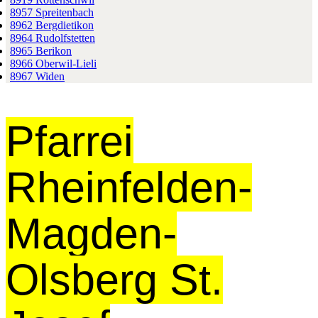
8957 Spreitenbach
8962 Bergdietikon
8964 Rudolfstetten
8965 Berikon
8966 Oberwil-Lieli
8967 Widen
Pfarrei
Rheinfelden-
Magden-
Olsberg St.