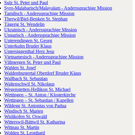
Sulz St. Peter und Paul
Syro-Malabarisch/Malayalam - Anderssprachige Mission
Tamilisch - Anderssprachige Mission
Therwil/Biel-Benken St. Stephan
Tägerig St. Wendelin
Ukrainisch - Anderssprachige Mission
Ungarisch - Anderssprachige Mission
Unterendingen St. Georg
Unterkulm Bruder Klaus
Untersiggenthal Herz Jesu
Vietnamesisch - Anderssprachige Mission
Villmergen St. Peter und Paul
Wahlen St. Josef
Waldenburgertal Oberdorf Bruder Klaus
Wallbach St. Sebastian
Waltenschwil St. Nikolaus
Wegenstetten-Hellikon St. Michael
Wettingen – St. Anton / Klosterkirche
Wettingen – St. Sebastian / Kapellen
Wildegg St. Antonius von Padua
Windisch St. Marien
Wislikofen St. Oswald
Witterswil-Bättwil St. Katharina
Wittnau St. Martin
Wohlen St. Leonhard