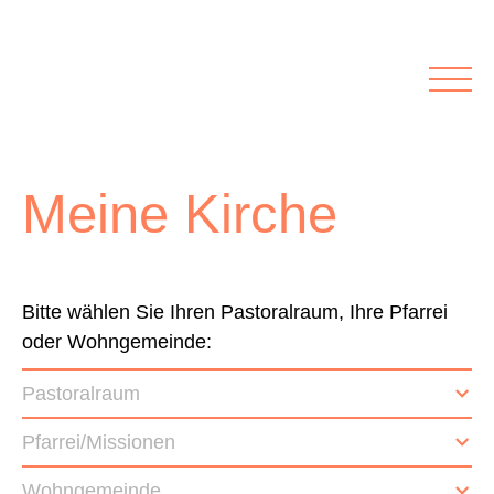
Rubriken
Meine Kirche
Kolumnen
Lichtblick
Zu Besuch bei
Schwerpunkte
Meine Kirche
Vermischtes
Agenda I&L
Inserate &
Bitte wählen Sie Ihren Pastoralraum, Ihre Pfarrei
oder Wohngemeinde:
Stellenbörse
Pastoralraum
Beilagen und Inserate
Stellenbörse
Pfarrei/Missionen
Wohngemeinde