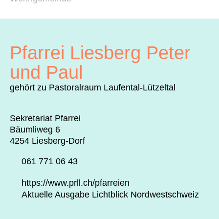
Archiv
Über uns
Pfarrei Liesberg Peter
ePaper
und Paul
aktuelle Ausgabe
gehört zu Pastoralraum Laufental-Lützeltal
Sekretariat Pfarrei
Suchen
Bäumliweg 6
4254 Liesberg-Dorf
061 771 06 43
https://www.prll.ch/pfarreien
Aktuelle Ausgabe Lichtblick Nordwestschweiz