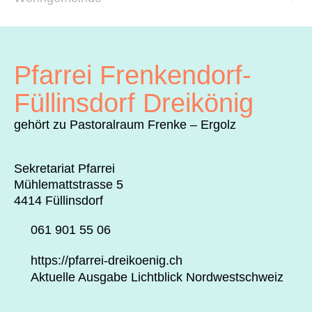
Archiv
Über uns
Pfarrei Frenkendorf-
ePaper
Füllinsdorf Dreikönig
aktuelle Ausgabe
gehört zu Pastoralraum Frenke – Ergolz
Sekretariat Pfarrei
Suchen
Mühlemattstrasse 5
4414 Füllinsdorf
061 901 55 06
https://pfarrei-dreikoenig.ch
Aktuelle Ausgabe Lichtblick Nordwestschweiz