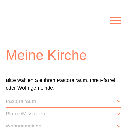
Rubriken
Meine Kirche
Kolumnen
Lichtblick
Zu Besuch bei
Schwerpunkte
Meine Kirche
Vermischtes
Agenda I&L
Inserate &
Bitte wählen Sie Ihren Pastoralraum, Ihre Pfarrei
oder Wohngemeinde:
Stellenbörse
Pastoralraum
Beilagen und Inserate
Stellenbörse
Pfarrei/Missionen
Wohngemeinde