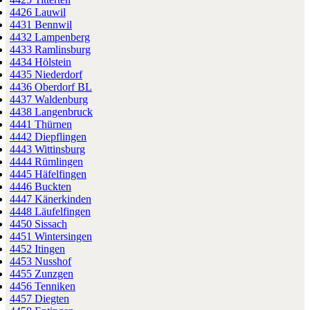
4426 Lauwil
4431 Bennwil
4432 Lampenberg
4433 Ramlinsburg
4434 Hölstein
4435 Niederdorf
4436 Oberdorf BL
4437 Waldenburg
4438 Langenbruck
4441 Thürnen
4442 Diepflingen
4443 Wittinsburg
4444 Rümlingen
4445 Häfelfingen
4446 Buckten
4447 Känerkinden
4448 Läufelfingen
4450 Sissach
4451 Wintersingen
4452 Itingen
4453 Nusshof
4455 Zunzgen
4456 Tenniken
4457 Diegten