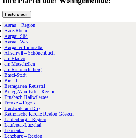
Ihre Pfarrei oder Wohngemeinde:
Pastoralraum
Aarau – Region
Aare-Rhein
Aargau Süd
Aargau West
Aargauer Limmattal
Allschwil – Schönenbuch
am Blauen
am Mutschellen
am Rohrdorferberg
Basel-Stadt
Birstal
Bremgarten-Reusstal
Brugg-Windisch – Region
Erusbach-Hallwilersee
Frenke – Ergolz
Hardwald am Rhy
Katholische Kirche Region Gösgen
Laufenburg – Region
Laufental-Lützeltal
Leimental
Lenzburg – Region