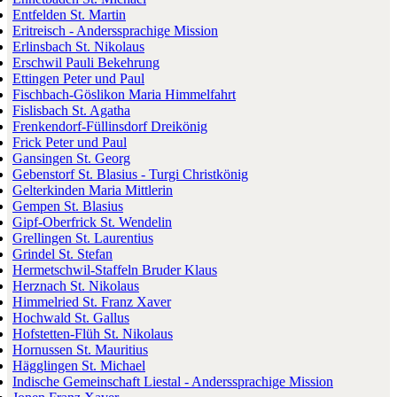
Entfelden St. Martin
Eritreisch - Anderssprachige Mission
Erlinsbach St. Nikolaus
Erschwil Pauli Bekehrung
Ettingen Peter und Paul
Fischbach-Göslikon Maria Himmelfahrt
Fislisbach St. Agatha
Frenkendorf-Füllinsdorf Dreikönig
Frick Peter und Paul
Gansingen St. Georg
Gebenstorf St. Blasius - Turgi Christkönig
Gelterkinden Maria Mittlerin
Gempen St. Blasius
Gipf-Oberfrick St. Wendelin
Grellingen St. Laurentius
Grindel St. Stefan
Hermetschwil-Staffeln Bruder Klaus
Herznach St. Nikolaus
Himmelried St. Franz Xaver
Hochwald St. Gallus
Hofstetten-Flüh St. Nikolaus
Hornussen St. Mauritius
Hägglingen St. Michael
Indische Gemeinschaft Liestal - Anderssprachige Mission