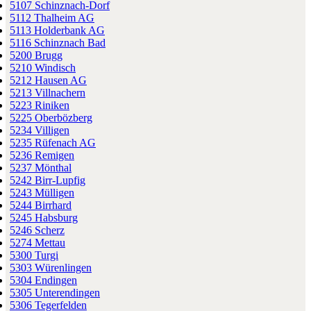
5107 Schinznach-Dorf
5112 Thalheim AG
5113 Holderbank AG
5116 Schinznach Bad
5200 Brugg
5210 Windisch
5212 Hausen AG
5213 Villnachern
5223 Riniken
5225 Oberbözberg
5234 Villigen
5235 Rüfenach AG
5236 Remigen
5237 Mönthal
5242 Birr-Lupfig
5243 Mülligen
5244 Birrhard
5245 Habsburg
5246 Scherz
5274 Mettau
5300 Turgi
5303 Würenlingen
5304 Endingen
5305 Unterendingen
5306 Tegerfelden