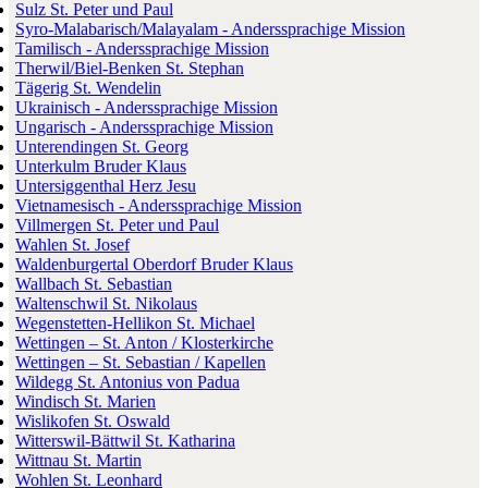
Sulz St. Peter und Paul
Syro-Malabarisch/Malayalam - Anderssprachige Mission
Tamilisch - Anderssprachige Mission
Therwil/Biel-Benken St. Stephan
Tägerig St. Wendelin
Ukrainisch - Anderssprachige Mission
Ungarisch - Anderssprachige Mission
Unterendingen St. Georg
Unterkulm Bruder Klaus
Untersiggenthal Herz Jesu
Vietnamesisch - Anderssprachige Mission
Villmergen St. Peter und Paul
Wahlen St. Josef
Waldenburgertal Oberdorf Bruder Klaus
Wallbach St. Sebastian
Waltenschwil St. Nikolaus
Wegenstetten-Hellikon St. Michael
Wettingen – St. Anton / Klosterkirche
Wettingen – St. Sebastian / Kapellen
Wildegg St. Antonius von Padua
Windisch St. Marien
Wislikofen St. Oswald
Witterswil-Bättwil St. Katharina
Wittnau St. Martin
Wohlen St. Leonhard