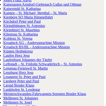
Jonen Franz Xaver
Kaiseraugst-Arisdorf-Giebenach Gallus und Othmar
Kaiserstuhl St. Katharina
Kaisten – St. Michael, Ittenthal – St. Maria
Kienberg SO Maria Himmelfahrt
Kirchdorf Peter und Paul
Kleindöttingen St. Antonius
Kleinlützel St. Mauritius
Klingnau St. Katharina
Koblenz St. Verena
Kroatisch AG - Anderssprachige Mission
Kroatisch BS/BL - Anderssprachige Mission
Künten Heiligkreuz
Laufen Herz Jesu
Laufenburg Johannes der Täufer
Leibstadt – St. Fridolin Schwaderloch – St. Antonius
Lengnau-Freienwil St. Martin
Lenzburg Herz Jesu
Leuggern St. Peter und Paul
Liesberg Peter und Paul
Liestal Bruder Klaus
Lunkhofen St. Leodegar
Meisterschwanden-Fahrwangen-Seengen Bruder Klaus
Mellingen St. Johannes
Meltingen St. Josef