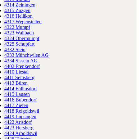
4314 Zeiningen
4315 Zuzgen
4316 Hellikon
4317 Wegenstetten
4322 Mumpf
4323 Wallbach
4324 Obermumpf
4325 Schupfart
4332 Stein
4333 Münchwilen AG
4334 Sisseln AG
4402 Frenkendorf
4410 Liestal
4411 Seltisberg
4413 Büren
4414 Füllinsdorf
4415 Lausen
4416 Bubendorf
4417 Ziefen
4418 Reigoldswil
4419 Lupsingen
4422 Arisdorf
4423 Hersberg
4424 Arboldswil
4425 Titterten