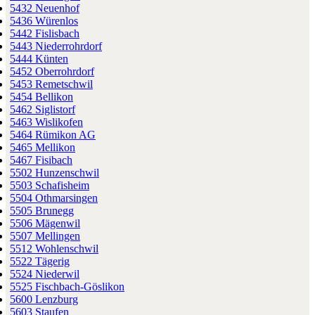
5432 Neuenhof
5436 Würenlos
5442 Fislisbach
5443 Niederrohrdorf
5444 Künten
5452 Oberrohrdorf
5453 Remetschwil
5454 Bellikon
5462 Siglistorf
5463 Wislikofen
5464 Rümikon AG
5465 Mellikon
5467 Fisibach
5502 Hunzenschwil
5503 Schafisheim
5504 Othmarsingen
5505 Brunegg
5506 Mägenwil
5507 Mellingen
5512 Wohlenschwil
5522 Tägerig
5524 Niederwil
5525 Fischbach-Göslikon
5600 Lenzburg
5603 Staufen