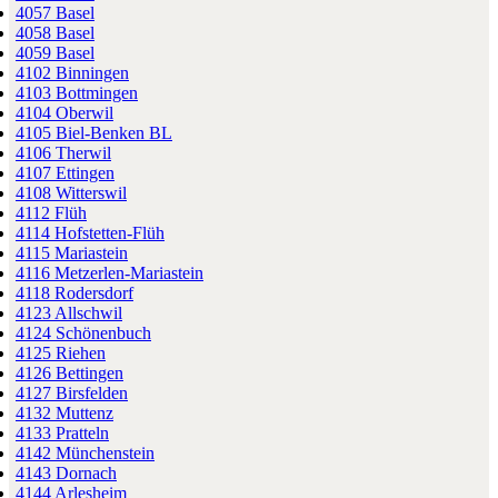
4057 Basel
4058 Basel
4059 Basel
4102 Binningen
4103 Bottmingen
4104 Oberwil
4105 Biel-Benken BL
4106 Therwil
4107 Ettingen
4108 Witterswil
4112 Flüh
4114 Hofstetten-Flüh
4115 Mariastein
4116 Metzerlen-Mariastein
4118 Rodersdorf
4123 Allschwil
4124 Schönenbuch
4125 Riehen
4126 Bettingen
4127 Birsfelden
4132 Muttenz
4133 Pratteln
4142 Münchenstein
4143 Dornach
4144 Arlesheim