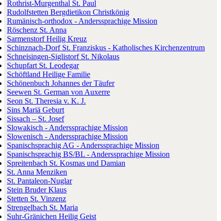
Rothrist-Murgenthal St. Paul
Rudolfstetten Bergdietikon Christkönig
Rumänisch-orthodox - Anderssprachige Mission
Röschenz St. Anna
Sarmenstorf Heilig Kreuz
Schinznach-Dorf St. Franziskus - Katholisches Kirchenzentrum
Schneisingen-Siglistorf St. Nikolaus
Schupfart St. Leodegar
Schöftland Heilige Familie
Schönenbuch Johannes der Täufer
Seewen St. German von Auxerre
Seon St. Theresia v. K. J.
Sins Mariä Geburt
Sissach – St. Josef
Slowakisch - Anderssprachige Mission
Slowenisch - Anderssprachige Mission
Spanischsprachig AG - Anderssprachige Mission
Spanischsprachig BS/BL - Anderssprachige Mission
Spreitenbach St. Kosmas und Damian
St. Anna Menziken
St. Pantaleon-Nuglar
Stein Bruder Klaus
Stetten St. Vinzenz
Strengelbach St. Maria
Suhr-Gränichen Heilig Geist