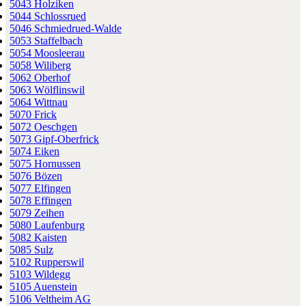
5043 Holziken
5044 Schlossrued
5046 Schmiedrued-Walde
5053 Staffelbach
5054 Moosleerau
5058 Wiliberg
5062 Oberhof
5063 Wölflinswil
5064 Wittnau
5070 Frick
5072 Oeschgen
5073 Gipf-Oberfrick
5074 Eiken
5075 Hornussen
5076 Bözen
5077 Elfingen
5078 Effingen
5079 Zeihen
5080 Laufenburg
5082 Kaisten
5085 Sulz
5102 Rupperswil
5103 Wildegg
5105 Auenstein
5106 Veltheim AG