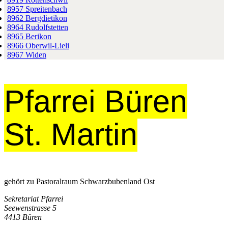
8957 Spreitenbach
8962 Bergdietikon
8964 Rudolfstetten
8965 Berikon
8966 Oberwil-Lieli
8967 Widen
Pfarrei Büren
St. Martin
gehört zu Pastoralraum Schwarzbubenland Ost
Sekretariat Pfarrei
Seewenstrasse 5
4413 Büren