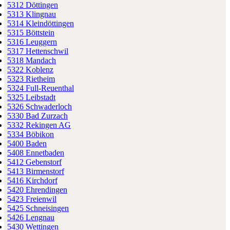
5312 Döttingen
5313 Klingnau
5314 Kleindöttingen
5315 Böttstein
5316 Leuggern
5317 Hettenschwil
5318 Mandach
5322 Koblenz
5323 Rietheim
5324 Full-Reuenthal
5325 Leibstadt
5326 Schwaderloch
5330 Bad Zurzach
5332 Rekingen AG
5334 Böbikon
5400 Baden
5408 Ennetbaden
5412 Gebenstorf
5413 Birmenstorf
5416 Kirchdorf
5420 Ehrendingen
5423 Freienwil
5425 Schneisingen
5426 Lengnau
5430 Wettingen