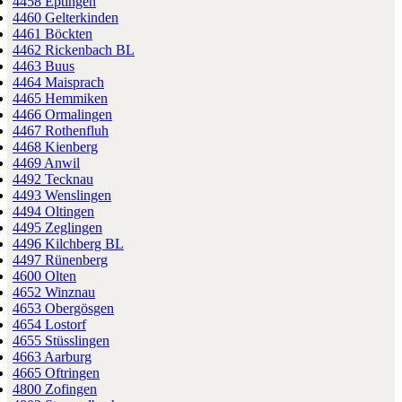
4458 Eptingen
4460 Gelterkinden
4461 Böckten
4462 Rickenbach BL
4463 Buus
4464 Maisprach
4465 Hemmiken
4466 Ormalingen
4467 Rothenfluh
4468 Kienberg
4469 Anwil
4492 Tecknau
4493 Wenslingen
4494 Oltingen
4495 Zeglingen
4496 Kilchberg BL
4497 Rünenberg
4600 Olten
4652 Winznau
4653 Obergösgen
4654 Lostorf
4655 Stüsslingen
4663 Aarburg
4665 Oftringen
4800 Zofingen