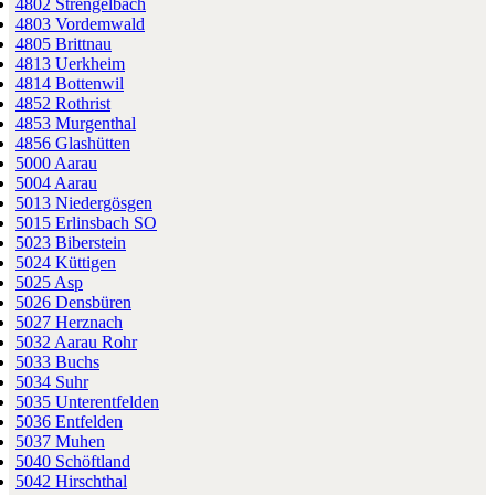
4802 Strengelbach
4803 Vordemwald
4805 Brittnau
4813 Uerkheim
4814 Bottenwil
4852 Rothrist
4853 Murgenthal
4856 Glashütten
5000 Aarau
5004 Aarau
5013 Niedergösgen
5015 Erlinsbach SO
5023 Biberstein
5024 Küttigen
5025 Asp
5026 Densbüren
5027 Herznach
5032 Aarau Rohr
5033 Buchs
5034 Suhr
5035 Unterentfelden
5036 Entfelden
5037 Muhen
5040 Schöftland
5042 Hirschthal