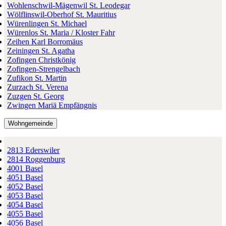
Wohlenschwil-Mägenwil St. Leodegar
Wölflinswil-Oberhof St. Mauritius
Würenlingen St. Michael
Würenlos St. Maria / Kloster Fahr
Zeihen Karl Borromäus
Zeiningen St. Agatha
Zofingen Christkönig
Zofingen-Strengelbach
Zufikon St. Martin
Zurzach St. Verena
Zuzgen St. Georg
Zwingen Mariä Empfängnis
Wohngemeinde
2813 Ederswiler
2814 Roggenburg
4001 Basel
4051 Basel
4052 Basel
4053 Basel
4054 Basel
4055 Basel
4056 Basel