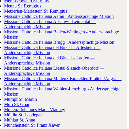
Merenschwand St. Vitus
Mettau St. Remigius
Metzerlen-Mariastein St. Remigius
Missione Cattolica Italiana Aarau - Anderssprachige Mission
Missione Cattolica Italiana Allschwil-Leimental —
Anderssprachige Mission
Missione Cattolica Italiana Baden-Wettingen - Anderssprachige
Mission
Missione Cattolica Italiana Brugg - Anderssprachige Mission
Missione Cattolica Italiana del Birstal – Arlesheim —
Anderssprachige Mission
Missione Cattolica Italiana del Birstal – Laufen —
Anderssprachige Mission
Missione Cattolica Italiana Liestal-Sissach-Oberdorf —
Anderssprachige Mission
Missione Cattolica Italiana Muttenz-Birsfelden-Pratteln/Augst —
Anderssprachige Mission
Missione Cattolica Italiana Wohlen-Lenzburg - Anderssprachige
Mission
Mumpf St. Martin
Muri St. Goar
Muttenz Johannes Maria Vianney
Möhlin St. Leodegar
Mühlau St. Anna
Münchenstein St. Franz Xaver