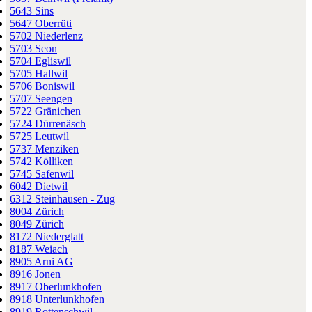
5643 Sins
5647 Oberrüti
5702 Niederlenz
5703 Seon
5704 Egliswil
5705 Hallwil
5706 Boniswil
5707 Seengen
5722 Gränichen
5724 Dürrenäsch
5725 Leutwil
5737 Menziken
5742 Kölliken
5745 Safenwil
6042 Dietwil
6312 Steinhausen - Zug
8004 Zürich
8049 Zürich
8172 Niederglatt
8187 Weiach
8905 Arni AG
8916 Jonen
8917 Oberlunkhofen
8918 Unterlunkhofen
8919 Rottenschwil