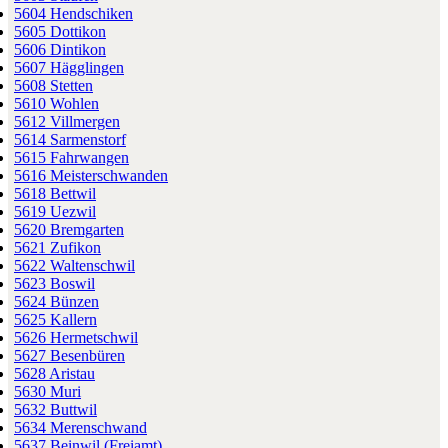
5604 Hendschiken
5605 Dottikon
5606 Dintikon
5607 Hägglingen
5608 Stetten
5610 Wohlen
5612 Villmergen
5614 Sarmenstorf
5615 Fahrwangen
5616 Meisterschwanden
5618 Bettwil
5619 Uezwil
5620 Bremgarten
5621 Zufikon
5622 Waltenschwil
5623 Boswil
5624 Bünzen
5625 Kallern
5626 Hermetschwil
5627 Besenbüren
5628 Aristau
5630 Muri
5632 Buttwil
5634 Merenschwand
5637 Beinwil (Freiamt)