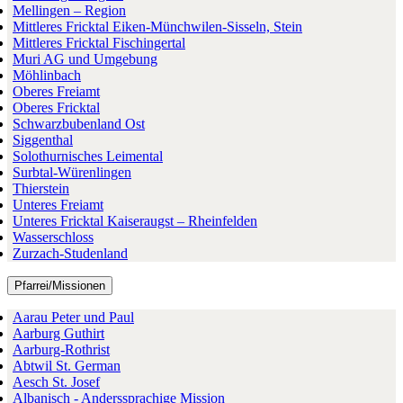
Mellingen – Region
Mittleres Fricktal Eiken-Münchwilen-Sisseln, Stein
Mittleres Fricktal Fischingertal
Muri AG und Umgebung
Möhlinbach
Oberes Freiamt
Oberes Fricktal
Schwarzbubenland Ost
Siggenthal
Solothurnisches Leimental
Surbtal-Würenlingen
Thierstein
Unteres Freiamt
Unteres Fricktal Kaiseraugst – Rheinfelden
Wasserschloss
Zurzach-Studenland
Pfarrei/Missionen
Aarau Peter und Paul
Aarburg Guthirt
Aarburg-Rothrist
Abtwil St. German
Aesch St. Josef
Albanisch - Anderssprachige Mission