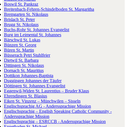
Boswil St. Pankraz
Breitenbach-Fehren-Schindelboden St. Margaritha
Bremgarten St. Nikolaus
Brislach St. Peter
Brugg St. Nikolaus
Buchs-Rohr St. Johannes Evangelist
Burg im Leimental St. Johannes
Bärschwil St. Lukas
Bünzen St. Georg
Büren St. Martin
Büsserach Petri Stuhlfeier
Dietwil St. Barbara
Dittingen St. Nikolaus
Dornach St. Mauritius
Dottikon Johannes-Baptista
Duggingen Johannes der Täufer
Döttingen St. Johannes Evangelist
Eggenwil-Widen St. Laurentius – Bruder Klaus
Ehrendingen St. Blasius
Eiken St. Vinzenz – Münchwilen – Sisseln
Englischsprachig AG - Anderssprachige Mission
Englischsprachig – English Speaking Catholic Community -
Anderssprachige Mission
Englischsprachig – ESRCCB - Anderssprachige Mission
Ennetbaden St. Michael