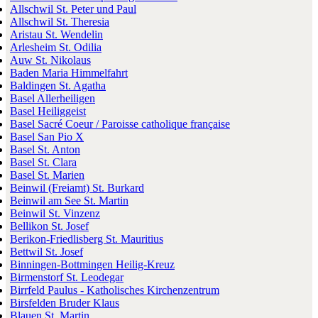
Allschwil St. Peter und Paul
Allschwil St. Theresia
Aristau St. Wendelin
Arlesheim St. Odilia
Auw St. Nikolaus
Baden Maria Himmelfahrt
Baldingen St. Agatha
Basel Allerheiligen
Basel Heiliggeist
Basel Sacré Coeur / Paroisse catholique française
Basel San Pio X
Basel St. Anton
Basel St. Clara
Basel St. Marien
Beinwil (Freiamt) St. Burkard
Beinwil am See St. Martin
Beinwil St. Vinzenz
Bellikon St. Josef
Berikon-Friedlisberg St. Mauritius
Bettwil St. Josef
Binningen-Bottmingen Heilig-Kreuz
Birmenstorf St. Leodegar
Birrfeld Paulus - Katholisches Kirchenzentrum
Birsfelden Bruder Klaus
Blauen St. Martin