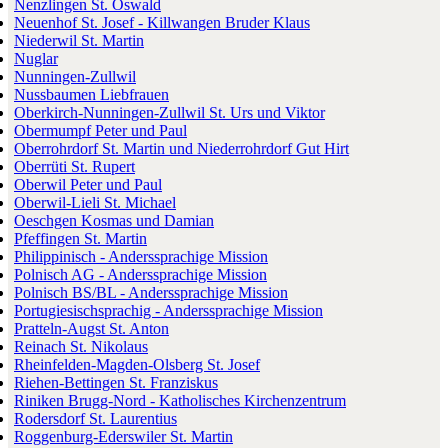
Nenzlingen St. Oswald
Neuenhof St. Josef - Killwangen Bruder Klaus
Niederwil St. Martin
Nuglar
Nunningen-Zullwil
Nussbaumen Liebfrauen
Oberkirch-Nunningen-Zullwil St. Urs und Viktor
Obermumpf Peter und Paul
Oberrohrdorf St. Martin und Niederrohrdorf Gut Hirt
Oberrüti St. Rupert
Oberwil Peter und Paul
Oberwil-Lieli St. Michael
Oeschgen Kosmas und Damian
Pfeffingen St. Martin
Philippinisch - Anderssprachige Mission
Polnisch AG - Anderssprachige Mission
Polnisch BS/BL - Anderssprachige Mission
Portugiesischsprachig - Anderssprachige Mission
Pratteln-Augst St. Anton
Reinach St. Nikolaus
Rheinfelden-Magden-Olsberg St. Josef
Riehen-Bettingen St. Franziskus
Riniken Brugg-Nord - Katholisches Kirchenzentrum
Rodersdorf St. Laurentius
Roggenburg-Ederswiler St. Martin