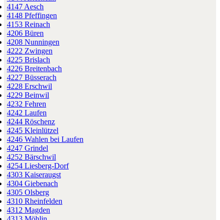
4147 Aesch
4148 Pfeffingen
4153 Reinach
4206 Büren
4208 Nunningen
4222 Zwingen
4225 Brislach
4226 Breitenbach
4227 Büsserach
4228 Erschwil
4229 Beinwil
4232 Fehren
4242 Laufen
4244 Röschenz
4245 Kleinlützel
4246 Wahlen bei Laufen
4247 Grindel
4252 Bärschwil
4254 Liesberg-Dorf
4303 Kaiseraugst
4304 Giebenach
4305 Olsberg
4310 Rheinfelden
4312 Magden
4313 Möhlin