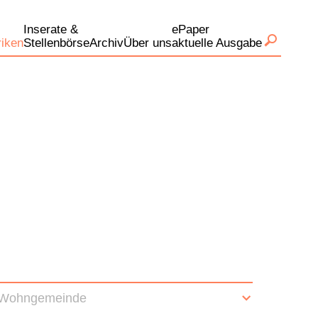
Inserate &
ePaper
iken
Stellenbörse
Archiv
Über uns
aktuelle Ausgabe
Wohngemeinde