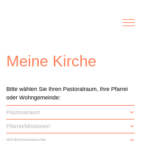
Rubriken
Meine Kirche
Kolumnen
Lichtblick
Zu Besuch bei
Schwerpunkte
Meine Kirche
Vermischtes
Agenda I&L
Inserate &
Bitte wählen Sie Ihren Pastoralraum, Ihre Pfarrei
oder Wohngemeinde:
Stellenbörse
Pastoralraum
Beilagen und Inserate
Stellenbörse
Pfarrei/Missionen
Wohngemeinde