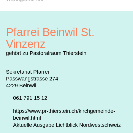
Archiv
Über uns
Pfarrei Beinwil St.
ePaper
Vinzenz
aktuelle Ausgabe
gehört zu Pastoralraum Thierstein
Sekretariat Pfarrei
Suchen
Passwangstrasse 274
4229 Beinwil
061 791 15 12
https://www.pr-thierstein.ch/kirchgemeinde-
beinwil.html
Aktuelle Ausgabe Lichtblick Nordwestschweiz