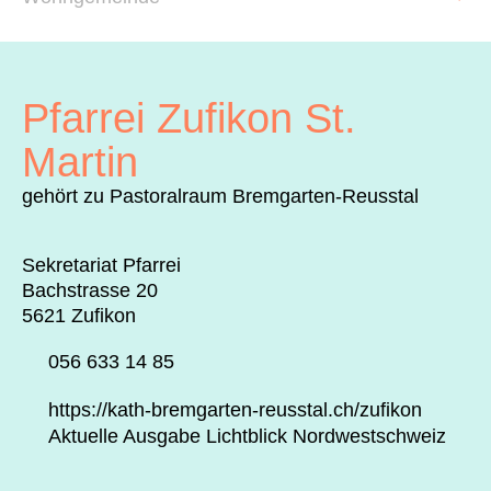
Archiv
Über uns
Pfarrei Zufikon St.
ePaper
Martin
aktuelle Ausgabe
gehört zu Pastoralraum Bremgarten-Reusstal
Sekretariat Pfarrei
Suchen
Bachstrasse 20
5621 Zufikon
056 633 14 85
https://kath-bremgarten-reusstal.ch/zufikon
Aktuelle Ausgabe Lichtblick Nordwestschweiz