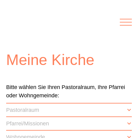
Rubriken
Meine Kirche
Kolumnen
Lichtblick
Zu Besuch bei
Schwerpunkte
Meine Kirche
Vermischtes
Agenda I&L
Inserate &
Bitte wählen Sie Ihren Pastoralraum, Ihre Pfarrei
oder Wohngemeinde:
Stellenbörse
Pastoralraum
Beilagen und Inserate
Stellenbörse
Pfarrei/Missionen
Wohngemeinde