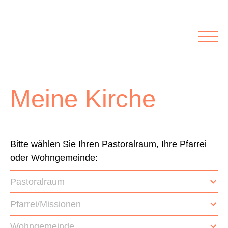
Rubriken
Meine Kirche
Kolumnen
Lichtblick
Zu Besuch bei
Schwerpunkte
Meine Kirche
Vermischtes
Agenda I&L
Inserate &
Bitte wählen Sie Ihren Pastoralraum, Ihre Pfarrei
oder Wohngemeinde:
Stellenbörse
Pastoralraum
Beilagen und Inserate
Stellenbörse
Pfarrei/Missionen
Wohngemeinde