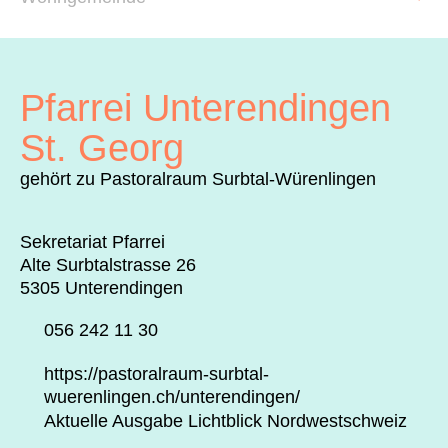
Archiv
Über uns
Pfarrei Unterendingen
ePaper
St. Georg
aktuelle Ausgabe
gehört zu Pastoralraum Surbtal-Würenlingen
Sekretariat Pfarrei
Suchen
Alte Surbtalstrasse 26
5305 Unterendingen
056 242 11 30
https://pastoralraum-surbtal-
wuerenlingen.ch/unterendingen/
Aktuelle Ausgabe Lichtblick Nordwestschweiz