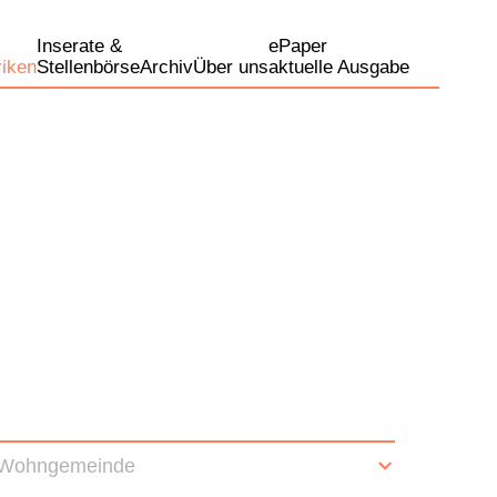
Inserate &
ePaper
iken
Stellenbörse
Archiv
Über uns
aktuelle Ausgabe
Wohngemeinde