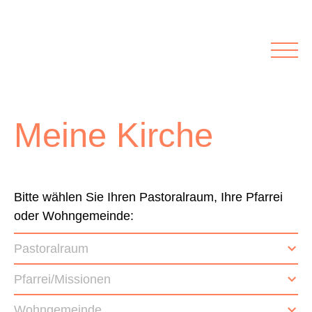
Rubriken
Meine Kirche
Kolumnen
Lichtblick
Zu Besuch bei
Schwerpunkte
Meine Kirche
Vermischtes
Agenda I&L
Inserate &
Bitte wählen Sie Ihren Pastoralraum, Ihre Pfarrei
oder Wohngemeinde:
Stellenbörse
Pastoralraum
Beilagen und Inserate
Stellenbörse
Pfarrei/Missionen
Wohngemeinde