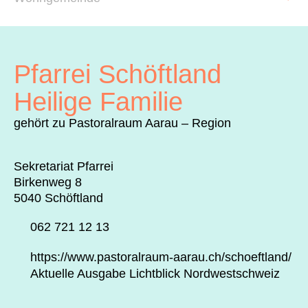
Archiv
Über uns
Pfarrei Schöftland
ePaper
Heilige Familie
aktuelle Ausgabe
gehört zu Pastoralraum Aarau – Region
Sekretariat Pfarrei
Suchen
Birkenweg 8
5040 Schöftland
062 721 12 13
https://www.pastoralraum-aarau.ch/schoeftland/
Aktuelle Ausgabe Lichtblick Nordwestschweiz