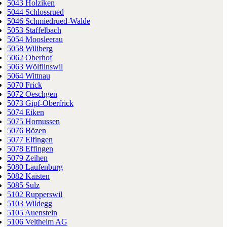
5043 Holziken
5044 Schlossrued
5046 Schmiedrued-Walde
5053 Staffelbach
5054 Moosleerau
5058 Wiliberg
5062 Oberhof
5063 Wölflinswil
5064 Wittnau
5070 Frick
5072 Oeschgen
5073 Gipf-Oberfrick
5074 Eiken
5075 Hornussen
5076 Bözen
5077 Elfingen
5078 Effingen
5079 Zeihen
5080 Laufenburg
5082 Kaisten
5085 Sulz
5102 Rupperswil
5103 Wildegg
5105 Auenstein
5106 Veltheim AG