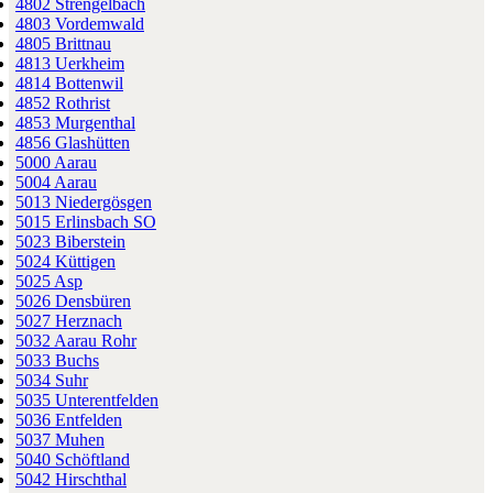
4802 Strengelbach
4803 Vordemwald
4805 Brittnau
4813 Uerkheim
4814 Bottenwil
4852 Rothrist
4853 Murgenthal
4856 Glashütten
5000 Aarau
5004 Aarau
5013 Niedergösgen
5015 Erlinsbach SO
5023 Biberstein
5024 Küttigen
5025 Asp
5026 Densbüren
5027 Herznach
5032 Aarau Rohr
5033 Buchs
5034 Suhr
5035 Unterentfelden
5036 Entfelden
5037 Muhen
5040 Schöftland
5042 Hirschthal