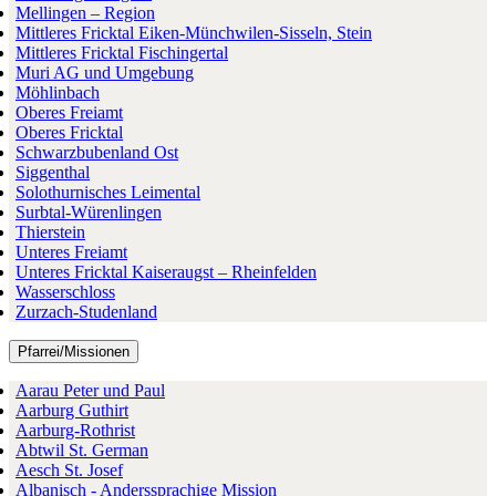
Mellingen – Region
Mittleres Fricktal Eiken-Münchwilen-Sisseln, Stein
Mittleres Fricktal Fischingertal
Muri AG und Umgebung
Möhlinbach
Oberes Freiamt
Oberes Fricktal
Schwarzbubenland Ost
Siggenthal
Solothurnisches Leimental
Surbtal-Würenlingen
Thierstein
Unteres Freiamt
Unteres Fricktal Kaiseraugst – Rheinfelden
Wasserschloss
Zurzach-Studenland
Pfarrei/Missionen
Aarau Peter und Paul
Aarburg Guthirt
Aarburg-Rothrist
Abtwil St. German
Aesch St. Josef
Albanisch - Anderssprachige Mission