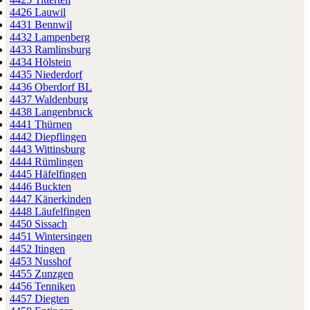
4426 Lauwil
4431 Bennwil
4432 Lampenberg
4433 Ramlinsburg
4434 Hölstein
4435 Niederdorf
4436 Oberdorf BL
4437 Waldenburg
4438 Langenbruck
4441 Thürnen
4442 Diepflingen
4443 Wittinsburg
4444 Rümlingen
4445 Häfelfingen
4446 Buckten
4447 Känerkinden
4448 Läufelfingen
4450 Sissach
4451 Wintersingen
4452 Itingen
4453 Nusshof
4455 Zunzgen
4456 Tenniken
4457 Diegten