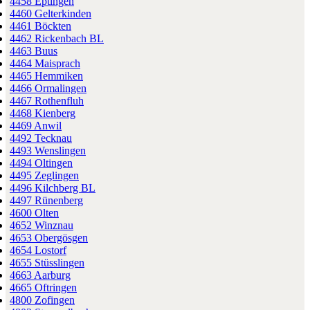
4458 Eptingen
4460 Gelterkinden
4461 Böckten
4462 Rickenbach BL
4463 Buus
4464 Maisprach
4465 Hemmiken
4466 Ormalingen
4467 Rothenfluh
4468 Kienberg
4469 Anwil
4492 Tecknau
4493 Wenslingen
4494 Oltingen
4495 Zeglingen
4496 Kilchberg BL
4497 Rünenberg
4600 Olten
4652 Winznau
4653 Obergösgen
4654 Lostorf
4655 Stüsslingen
4663 Aarburg
4665 Oftringen
4800 Zofingen