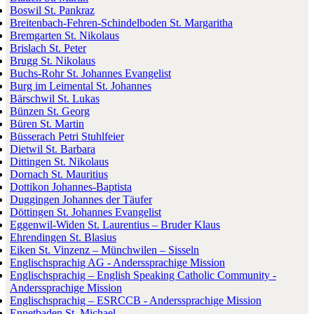
Boswil St. Pankraz
Breitenbach-Fehren-Schindelboden St. Margaritha
Bremgarten St. Nikolaus
Brislach St. Peter
Brugg St. Nikolaus
Buchs-Rohr St. Johannes Evangelist
Burg im Leimental St. Johannes
Bärschwil St. Lukas
Bünzen St. Georg
Büren St. Martin
Büsserach Petri Stuhlfeier
Dietwil St. Barbara
Dittingen St. Nikolaus
Dornach St. Mauritius
Dottikon Johannes-Baptista
Duggingen Johannes der Täufer
Döttingen St. Johannes Evangelist
Eggenwil-Widen St. Laurentius – Bruder Klaus
Ehrendingen St. Blasius
Eiken St. Vinzenz – Münchwilen – Sisseln
Englischsprachig AG - Anderssprachige Mission
Englischsprachig – English Speaking Catholic Community -
Anderssprachige Mission
Englischsprachig – ESRCCB - Anderssprachige Mission
Ennetbaden St. Michael