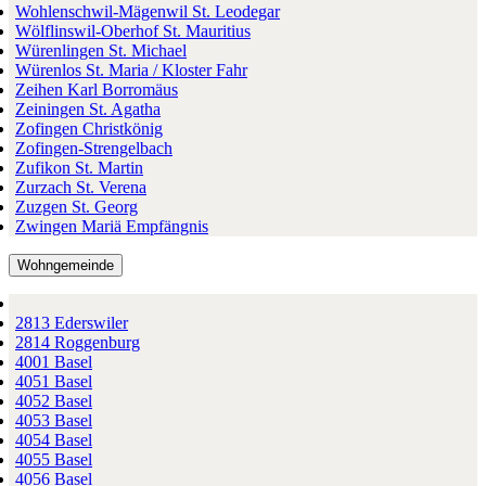
Wohlenschwil-Mägenwil St. Leodegar
Wölflinswil-Oberhof St. Mauritius
Würenlingen St. Michael
Würenlos St. Maria / Kloster Fahr
Zeihen Karl Borromäus
Zeiningen St. Agatha
Zofingen Christkönig
Zofingen-Strengelbach
Zufikon St. Martin
Zurzach St. Verena
Zuzgen St. Georg
Zwingen Mariä Empfängnis
Wohngemeinde
2813 Ederswiler
2814 Roggenburg
4001 Basel
4051 Basel
4052 Basel
4053 Basel
4054 Basel
4055 Basel
4056 Basel