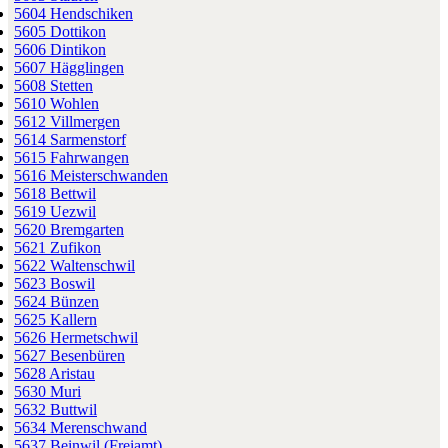
5604 Hendschiken
5605 Dottikon
5606 Dintikon
5607 Hägglingen
5608 Stetten
5610 Wohlen
5612 Villmergen
5614 Sarmenstorf
5615 Fahrwangen
5616 Meisterschwanden
5618 Bettwil
5619 Uezwil
5620 Bremgarten
5621 Zufikon
5622 Waltenschwil
5623 Boswil
5624 Bünzen
5625 Kallern
5626 Hermetschwil
5627 Besenbüren
5628 Aristau
5630 Muri
5632 Buttwil
5634 Merenschwand
5637 Beinwil (Freiamt)