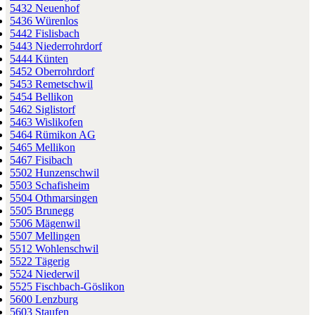
5432 Neuenhof
5436 Würenlos
5442 Fislisbach
5443 Niederrohrdorf
5444 Künten
5452 Oberrohrdorf
5453 Remetschwil
5454 Bellikon
5462 Siglistorf
5463 Wislikofen
5464 Rümikon AG
5465 Mellikon
5467 Fisibach
5502 Hunzenschwil
5503 Schafisheim
5504 Othmarsingen
5505 Brunegg
5506 Mägenwil
5507 Mellingen
5512 Wohlenschwil
5522 Tägerig
5524 Niederwil
5525 Fischbach-Göslikon
5600 Lenzburg
5603 Staufen