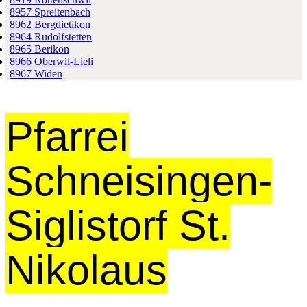
8957 Spreitenbach
8962 Bergdietikon
8964 Rudolfstetten
8965 Berikon
8966 Oberwil-Lieli
8967 Widen
Pfarrei
Schneisingen-
Siglistorf St.
Nikolaus