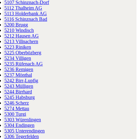
5107 Schinznach-Dorf
5112 Thalheim AG
5113 Holderbank AG
5116 Schinznach Bad
5200 Brugg
5210 Windisch
5212 Hausen AG
5213 Villnachern
5223 Riniken
5225 Oberbözberg
5234 Villigen
5235 Rüfenach AG
5236 Remigen
5237 Mönthal
5242 Birr-Lupfig
5243 Mülligen
5244 Birrhard
5245 Habsburg
5246 Scherz
5274 Mettau
5300 Turgi
5303 Würenlingen
5304 Endingen
5305 Unterendingen
5306 Tegerfelden