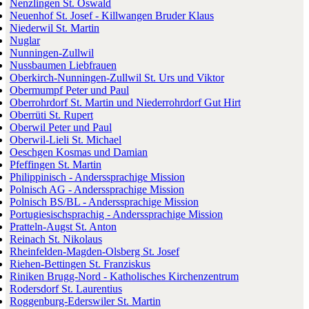
Nenzlingen St. Oswald
Neuenhof St. Josef - Killwangen Bruder Klaus
Niederwil St. Martin
Nuglar
Nunningen-Zullwil
Nussbaumen Liebfrauen
Oberkirch-Nunningen-Zullwil St. Urs und Viktor
Obermumpf Peter und Paul
Oberrohrdorf St. Martin und Niederrohrdorf Gut Hirt
Oberrüti St. Rupert
Oberwil Peter und Paul
Oberwil-Lieli St. Michael
Oeschgen Kosmas und Damian
Pfeffingen St. Martin
Philippinisch - Anderssprachige Mission
Polnisch AG - Anderssprachige Mission
Polnisch BS/BL - Anderssprachige Mission
Portugiesischsprachig - Anderssprachige Mission
Pratteln-Augst St. Anton
Reinach St. Nikolaus
Rheinfelden-Magden-Olsberg St. Josef
Riehen-Bettingen St. Franziskus
Riniken Brugg-Nord - Katholisches Kirchenzentrum
Rodersdorf St. Laurentius
Roggenburg-Ederswiler St. Martin