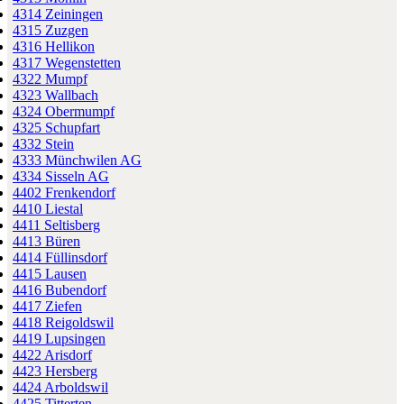
4314 Zeiningen
4315 Zuzgen
4316 Hellikon
4317 Wegenstetten
4322 Mumpf
4323 Wallbach
4324 Obermumpf
4325 Schupfart
4332 Stein
4333 Münchwilen AG
4334 Sisseln AG
4402 Frenkendorf
4410 Liestal
4411 Seltisberg
4413 Büren
4414 Füllinsdorf
4415 Lausen
4416 Bubendorf
4417 Ziefen
4418 Reigoldswil
4419 Lupsingen
4422 Arisdorf
4423 Hersberg
4424 Arboldswil
4425 Titterten