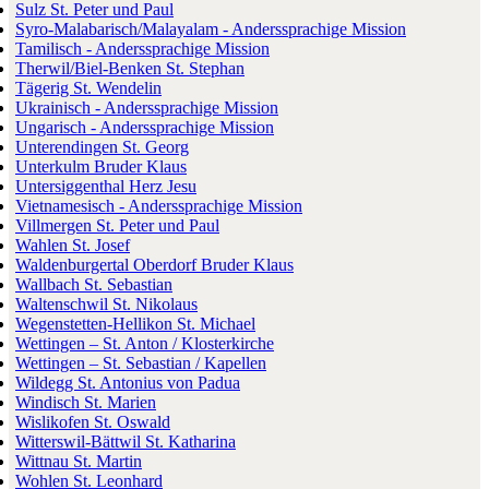
Sulz St. Peter und Paul
Syro-Malabarisch/Malayalam - Anderssprachige Mission
Tamilisch - Anderssprachige Mission
Therwil/Biel-Benken St. Stephan
Tägerig St. Wendelin
Ukrainisch - Anderssprachige Mission
Ungarisch - Anderssprachige Mission
Unterendingen St. Georg
Unterkulm Bruder Klaus
Untersiggenthal Herz Jesu
Vietnamesisch - Anderssprachige Mission
Villmergen St. Peter und Paul
Wahlen St. Josef
Waldenburgertal Oberdorf Bruder Klaus
Wallbach St. Sebastian
Waltenschwil St. Nikolaus
Wegenstetten-Hellikon St. Michael
Wettingen – St. Anton / Klosterkirche
Wettingen – St. Sebastian / Kapellen
Wildegg St. Antonius von Padua
Windisch St. Marien
Wislikofen St. Oswald
Witterswil-Bättwil St. Katharina
Wittnau St. Martin
Wohlen St. Leonhard