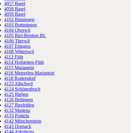
4057 Basel
4058 Basel
4059 Basel
4102 Binningen
4103 Bottmingen
4104 Oberwil
4105 Biel-Benken BL
4106 Therwil
4107 Ettingen
4108 Witterswil
4112 Flüh
4114 Hofstetten-Flüh
4115 Mariastein
4116 Metzerlen-Mariastein
4118 Rodersdorf
4123 Allschwil
4124 Schönenbuch
4125 Riehen
4126 Bettingen
4127 Birsfelden
4132 Muttenz
4133 Pratteln
4142 Münchenstein
4143 Dornach
4144 Arlesheim