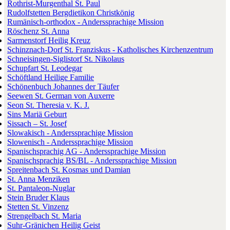
Rothrist-Murgenthal St. Paul
Rudolfstetten Bergdietikon Christkönig
Rumänisch-orthodox - Anderssprachige Mission
Röschenz St. Anna
Sarmenstorf Heilig Kreuz
Schinznach-Dorf St. Franziskus - Katholisches Kirchenzentrum
Schneisingen-Siglistorf St. Nikolaus
Schupfart St. Leodegar
Schöftland Heilige Familie
Schönenbuch Johannes der Täufer
Seewen St. German von Auxerre
Seon St. Theresia v. K. J.
Sins Mariä Geburt
Sissach – St. Josef
Slowakisch - Anderssprachige Mission
Slowenisch - Anderssprachige Mission
Spanischsprachig AG - Anderssprachige Mission
Spanischsprachig BS/BL - Anderssprachige Mission
Spreitenbach St. Kosmas und Damian
St. Anna Menziken
St. Pantaleon-Nuglar
Stein Bruder Klaus
Stetten St. Vinzenz
Strengelbach St. Maria
Suhr-Gränichen Heilig Geist