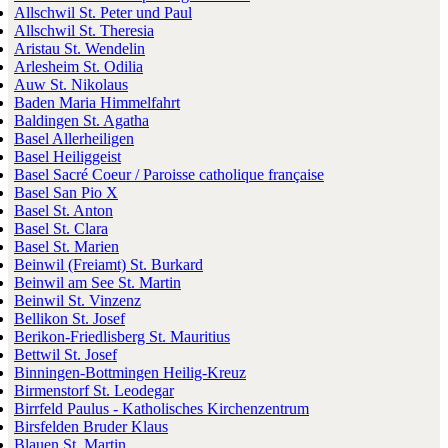
Allschwil St. Peter und Paul
Allschwil St. Theresia
Aristau St. Wendelin
Arlesheim St. Odilia
Auw St. Nikolaus
Baden Maria Himmelfahrt
Baldingen St. Agatha
Basel Allerheiligen
Basel Heiliggeist
Basel Sacré Coeur / Paroisse catholique française
Basel San Pio X
Basel St. Anton
Basel St. Clara
Basel St. Marien
Beinwil (Freiamt) St. Burkard
Beinwil am See St. Martin
Beinwil St. Vinzenz
Bellikon St. Josef
Berikon-Friedlisberg St. Mauritius
Bettwil St. Josef
Binningen-Bottmingen Heilig-Kreuz
Birmenstorf St. Leodegar
Birrfeld Paulus - Katholisches Kirchenzentrum
Birsfelden Bruder Klaus
Blauen St. Martin