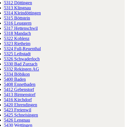
5312 Döttingen
5313 Klingnau
5314 Kleindöttingen
5315 Böttstein
5316 Leuggern
5317 Hettenschwil
5318 Mandach
5322 Koblenz
5323 Rietheim
5324 Full-Reuenthal
5325 Leibstadt
5326 Schwaderloch
5330 Bad Zurzach
5332 Rekingen AG
5334 Böbikon
5400 Baden
5408 Ennetbaden
5412 Gebenstorf
5413 Birmenstorf
5416 Kirchdorf
5420 Ehrendingen
5423 Freienwil
5425 Schneisingen
5426 Lengnau
5430 Wettingen