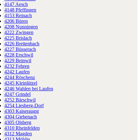
4147 Aesch
4148 Pfeffingen
4153 Reinach
4206 Büren
4208 Nunningen
4222 Zwingen
4225 Brislach
4226 Breitenbach
4227 Büsserach
4228 Erschwil
4229 Beinwil
4232 Fehren
4242 Laufen
4244 Röschenz
4245 Kleinlützel
4246 Wahlen bei Laufen
4247 Grindel
4252 Bärschwil
4254 Liesberg-Dorf
4303 Kaiseraugst
4304 Giebenach
4305 Olsberg
4310 Rheinfelden
4312 Magden
4313 Möhlin