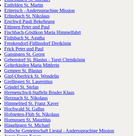
Entfelden St. Martin
Eritreisch - Anderssprachige Mission
Erlinsbach St. Nikolaus
Erschwil Pauli Bekehrung
Ettingen Peter und Paul
Fischbach-Göslikon Maria Himmelfahrt
Fislisbach St. Agatha
Frenkendorf-Füllinsdorf Dreikönig
Frick Peter und Paul
Gansingen St. Georg
Gebenstorf St. Blasius - Turgi Christkönig
Gelterkinden Maria Mittlerin
Gempen St. Blasius
Gipf-Oberfrick St. Wendelin
Grellingen St. Laurentius
Grindel St. Stefan
Hermetschwil-Staffeln Bruder Klaus
Herznach St. Nikolaus
Himmelried St. Franz Xaver
Hochwald St. Gallus
Hofstetten-Flüh St. Nikolaus
Hornussen St. Mauritius
Hägglingen St. Michael
Indische Gemeinschaft Liestal - Anderssprachige Mission