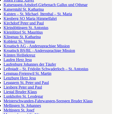
Jonen Franz Xaver
Kaiseraugst-Arisdorf-Giebenach Gallus und Othmar
Kaiserstuhl St. Katharina
Kaisten – St. Michael, Ittenthal – St. Maria
Kienberg SO Maria Himmelfahrt
Kirchdorf Peter und Paul
Kleindöttingen St. Antonius
Kleinlützel St. Mauritius
Klingnau St. Katharina
Koblenz St. Verena
Kroatisch AG - Anderssprachige Mission
Kroatisch BS/BL - Anderssprachige Mission
Künten Heiligkreuz
Laufen Herz Jesu
Laufenburg Johannes der Täufer
Leibstadt – St. Fridolin Schwaderloch – St. Antonius
Lengnau-Freienwil St. Martin
Lenzburg Herz Jesu
Leuggern St. Peter und Paul
Liesberg Peter und Paul
Liestal Bruder Klaus
Lunkhofen St. Leodegar
Meisterschwanden-Fahrwangen-Seengen Bruder Klaus
Mellingen St. Johannes
Meltingen St. Josef