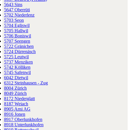
5643 Sins
5647 Oberrüti
5702 Niederlenz
5703 Seon
5704 Egliswil
5705 Hallwil
5706 Boniswil
5707 Seengen
5722 Gränichen
5724 Dürrenäsch
5725 Leutwil
5737 Menziken
5742 Kölliken
5745 Safenwil
6042 Dietwil
6312 Steinhausen - Zug
8004 Zürich
8049 Zürich
8172 Niederglatt
8187 Weiach
8905 Arni AG
8916 Jonen
8917 Oberlunkhofen
8918 Unterlunkhofen
8919 Rottenschwil