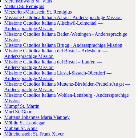
Merenschwand St. Vitus
Mettau St. Remigius
Metzerlen-Mariastein St. Remigius
Missione Cattolica Italiana Aarau - Anderssprachige Mission
Missione Cattolica Italiana Allschwil-Leimental —
Anderssprachige Mission
Missione Cattolica Italiana Baden-Wettingen - Anderssprachige
Mission
Missione Cattolica Italiana Brugg - Anderssprachige Mission
Missione Cattolica Italiana del Birstal – Arlesheim —
Anderssprachige Mission
Missione Cattolica Italiana del Birstal – Laufen —
Anderssprachige Mission
Missione Cattolica Italiana Liestal-Sissach-Oberdorf —
Anderssprachige Mission
Missione Cattolica Italiana Muttenz-Birsfelden-Pratteln/Augst —
Anderssprachige Mission
Missione Cattolica Italiana Wohlen-Lenzburg - Anderssprachige
Mission
Mumpf St. Martin
Muri St. Goar
Muttenz Johannes Maria Vianney
Möhlin St. Leodegar
Mühlau St. Anna
Münchenstein St. Franz Xaver