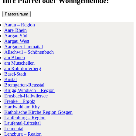
Ihre Pfarrei oder Wohngemeinde:
Pastoralraum
Aarau – Region
Aare-Rhein
Aargau Süd
Aargau West
Aargauer Limmattal
Allschwil – Schönenbuch
am Blauen
am Mutschellen
am Rohrdorferberg
Basel-Stadt
Birstal
Bremgarten-Reusstal
Brugg-Windisch – Region
Erusbach-Hallwilersee
Frenke – Ergolz
Hardwald am Rhy
Katholische Kirche Region Gösgen
Laufenburg – Region
Laufental-Lützeltal
Leimental
Lenzburg – Region