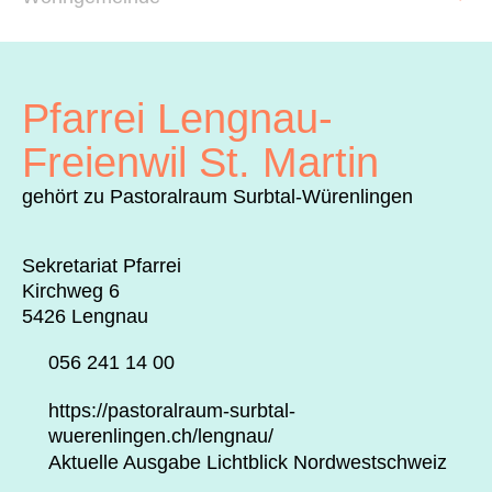
Archiv
Über uns
Pfarrei Lengnau-
ePaper
Freienwil St. Martin
aktuelle Ausgabe
gehört zu Pastoralraum Surbtal-Würenlingen
Sekretariat Pfarrei
Suchen
Kirchweg 6
5426 Lengnau
056 241 14 00
https://pastoralraum-surbtal-
wuerenlingen.ch/lengnau/
Aktuelle Ausgabe Lichtblick Nordwestschweiz