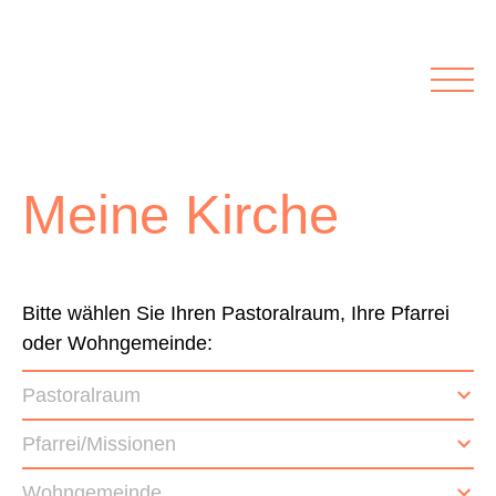
Rubriken
Meine Kirche
Kolumnen
Lichtblick
Zu Besuch bei
Schwerpunkte
Meine Kirche
Vermischtes
Agenda I&L
Inserate &
Bitte wählen Sie Ihren Pastoralraum, Ihre Pfarrei
oder Wohngemeinde:
Stellenbörse
Pastoralraum
Beilagen und Inserate
Stellenbörse
Pfarrei/Missionen
Wohngemeinde