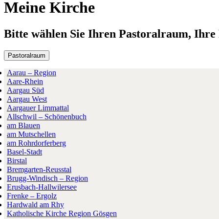
Meine Kirche
Bitte wählen Sie Ihren Pastoralraum, Ihr
Pastoralraum
Aarau – Region
Aare-Rhein
Aargau Süd
Aargau West
Aargauer Limmattal
Allschwil – Schönenbuch
am Blauen
am Mutschellen
am Rohrdorferberg
Basel-Stadt
Birstal
Bremgarten-Reusstal
Brugg-Windisch – Region
Erusbach-Hallwilersee
Frenke – Ergolz
Hardwald am Rhy
Katholische Kirche Region Gösgen