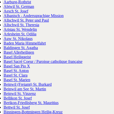
Aarburg-Rothrist
Abtwil St. German
Aesch St. Josef
Albanisch - Anderssprachige Mission
Allschwil St. Peter und Paul
Allschwil St. Theresia
Aristau St. Wendelin
Arlesheim St. Odilia
Auw St. Nikolaus
Baden Maria Himmelfahrt
Baldingen St. Agatha
Basel Allerheiligen
Basel Heiliggeist
Basel Sacré Coeur / Paroisse catholique française
Basel San Pio X
Basel St. Anton
Basel St. Clara
Basel St. Marien
Beinwil (Freiamt) St. Burkard
Beinwil am See St. Martin
Beinwil St. Vinzenz
Bellikon St. Josef
Berikon-Friedlisberg St. Mauritius
Bettwil St. Josef
Binningen-Bottmingen Heilig-Kreuz