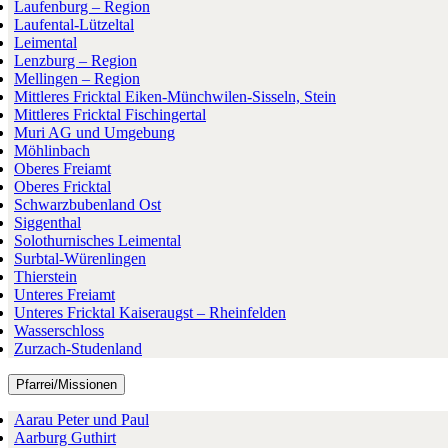
Laufenburg – Region
Laufental-Lützeltal
Leimental
Lenzburg – Region
Mellingen – Region
Mittleres Fricktal Eiken-Münchwilen-Sisseln, Stein
Mittleres Fricktal Fischingertal
Muri AG und Umgebung
Möhlinbach
Oberes Freiamt
Oberes Fricktal
Schwarzbubenland Ost
Siggenthal
Solothurnisches Leimental
Surbtal-Würenlingen
Thierstein
Unteres Freiamt
Unteres Fricktal Kaiseraugst – Rheinfelden
Wasserschloss
Zurzach-Studenland
Pfarrei/Missionen
Aarau Peter und Paul
Aarburg Guthirt