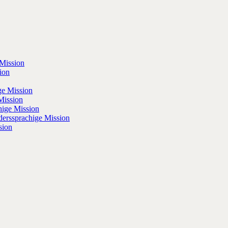
 Mission
ion
ge Mission
Mission
hige Mission
derssprachige Mission
sion