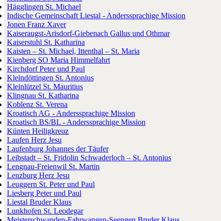
Hägglingen St. Michael
Indische Gemeinschaft Liestal - Anderssprachige Mission
Jonen Franz Xaver
Kaiseraugst-Arisdorf-Giebenach Gallus und Othmar
Kaiserstuhl St. Katharina
Kaisten – St. Michael, Ittenthal – St. Maria
Kienberg SO Maria Himmelfahrt
Kirchdorf Peter und Paul
Kleindöttingen St. Antonius
Kleinlützel St. Mauritius
Klingnau St. Katharina
Koblenz St. Verena
Kroatisch AG - Anderssprachige Mission
Kroatisch BS/BL - Anderssprachige Mission
Künten Heiligkreuz
Laufen Herz Jesu
Laufenburg Johannes der Täufer
Leibstadt – St. Fridolin Schwaderloch – St. Antonius
Lengnau-Freienwil St. Martin
Lenzburg Herz Jesu
Leuggern St. Peter und Paul
Liesberg Peter und Paul
Liestal Bruder Klaus
Lunkhofen St. Leodegar
Meisterschwanden-Fahrwangen-Seengen Bruder Klaus