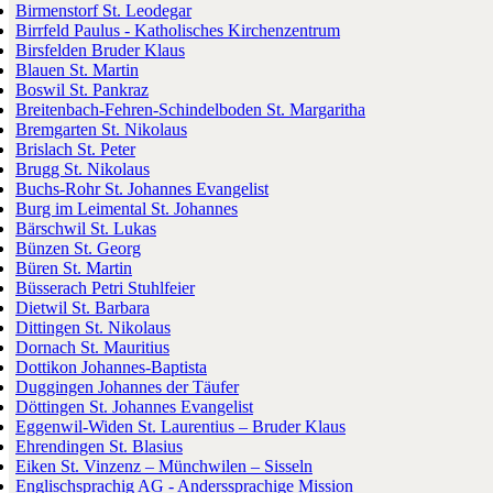
Birmenstorf St. Leodegar
Birrfeld Paulus - Katholisches Kirchenzentrum
Birsfelden Bruder Klaus
Blauen St. Martin
Boswil St. Pankraz
Breitenbach-Fehren-Schindelboden St. Margaritha
Bremgarten St. Nikolaus
Brislach St. Peter
Brugg St. Nikolaus
Buchs-Rohr St. Johannes Evangelist
Burg im Leimental St. Johannes
Bärschwil St. Lukas
Bünzen St. Georg
Büren St. Martin
Büsserach Petri Stuhlfeier
Dietwil St. Barbara
Dittingen St. Nikolaus
Dornach St. Mauritius
Dottikon Johannes-Baptista
Duggingen Johannes der Täufer
Döttingen St. Johannes Evangelist
Eggenwil-Widen St. Laurentius – Bruder Klaus
Ehrendingen St. Blasius
Eiken St. Vinzenz – Münchwilen – Sisseln
Englischsprachig AG - Anderssprachige Mission