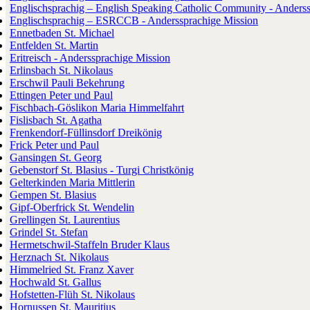
Englischsprachig – English Speaking Catholic Community - Anders
Englischsprachig – ESRCCB - Anderssprachige Mission
Ennetbaden St. Michael
Entfelden St. Martin
Eritreisch - Anderssprachige Mission
Erlinsbach St. Nikolaus
Erschwil Pauli Bekehrung
Ettingen Peter und Paul
Fischbach-Göslikon Maria Himmelfahrt
Fislisbach St. Agatha
Frenkendorf-Füllinsdorf Dreikönig
Frick Peter und Paul
Gansingen St. Georg
Gebenstorf St. Blasius - Turgi Christkönig
Gelterkinden Maria Mittlerin
Gempen St. Blasius
Gipf-Oberfrick St. Wendelin
Grellingen St. Laurentius
Grindel St. Stefan
Hermetschwil-Staffeln Bruder Klaus
Herznach St. Nikolaus
Himmelried St. Franz Xaver
Hochwald St. Gallus
Hofstetten-Flüh St. Nikolaus
Hornussen St. Mauritius