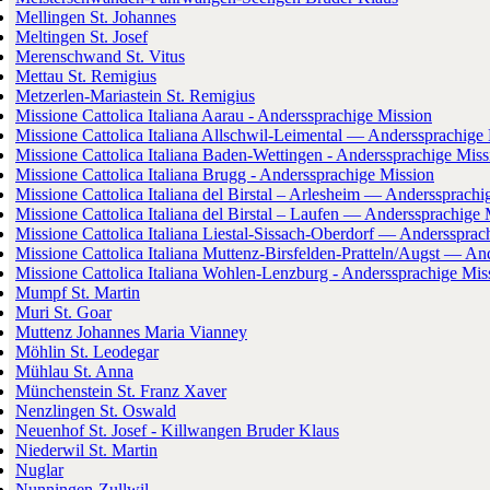
Mellingen St. Johannes
Meltingen St. Josef
Merenschwand St. Vitus
Mettau St. Remigius
Metzerlen-Mariastein St. Remigius
Missione Cattolica Italiana Aarau - Anderssprachige Mission
Missione Cattolica Italiana Allschwil-Leimental — Anderssprachige
Missione Cattolica Italiana Baden-Wettingen - Anderssprachige Miss
Missione Cattolica Italiana Brugg - Anderssprachige Mission
Missione Cattolica Italiana del Birstal – Arlesheim — Anderssprachi
Missione Cattolica Italiana del Birstal – Laufen — Anderssprachige 
Missione Cattolica Italiana Liestal-Sissach-Oberdorf — Anderssprac
Missione Cattolica Italiana Muttenz-Birsfelden-Pratteln/Augst — An
Missione Cattolica Italiana Wohlen-Lenzburg - Anderssprachige Mis
Mumpf St. Martin
Muri St. Goar
Muttenz Johannes Maria Vianney
Möhlin St. Leodegar
Mühlau St. Anna
Münchenstein St. Franz Xaver
Nenzlingen St. Oswald
Neuenhof St. Josef - Killwangen Bruder Klaus
Niederwil St. Martin
Nuglar
Nunningen-Zullwil