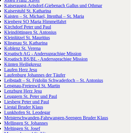
Jonen Franz Xaver
Kaiseraugst-Arisdorf-Giebenach Gallus und Othmar
Kaiserstuhl St. Katharina
Kaisten – St. Michael, Ittenthal – St. Maria
Kienberg SO Maria Himmelfahrt
Kirchdorf Peter und Paul
Kleindöttingen St. Antonius
Kleinlützel St. Mauritius
Klingnau St. Katharina
Koblenz St. Verena
Kroatisch AG - Anderssprachige Mission
Kroatisch BS/BL - Anderssprachige Mission
Künten Heiligkreuz
Laufen Herz Jesu
Laufenburg Johannes der Täufer
Leibstadt – St. Fridolin Schwaderloch – St. Antonius
Lengnau-Freienwil St. Martin
Lenzburg Herz Jesu
Leuggern St. Peter und Paul
Liesberg Peter und Paul
Liestal Bruder Klaus
Lunkhofen St. Leodegar
Meisterschwanden-Fahrwangen-Seengen Bruder Klaus
Mellingen St. Johannes
Meltingen St. Josef