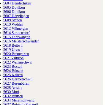
5604 Hendschiken
5605 Dottikon
5606 Dintikon
5607 Hägglingen
5608 Stetten
5610 Wohlen
5612 Villmergen
5614 Sarmenstorf
5615 Fahrwangen
5616 Meisterschwanden
5618 Bettwil
5619 Uezwil
5620 Bremgarten
5621 Zufikon
5622 Waltenschwil
5623 Boswil
5624 Bünzen
5625 Kallern
5626 Hermetschwil
5627 Besenbüren
5628 Aristau
5630 Muri
5632 Buttwil
5634 Merenschwand
5637 Beinwil (Freiamt)