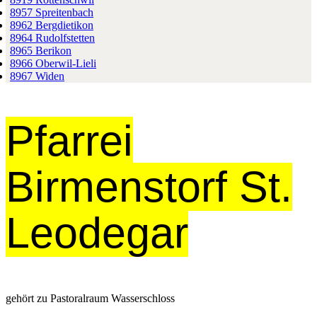
8957 Spreitenbach
8962 Bergdietikon
8964 Rudolfstetten
8965 Berikon
8966 Oberwil-Lieli
8967 Widen
Pfarrei
Birmenstorf St.
Leodegar
gehört zu Pastoralraum Wasserschloss