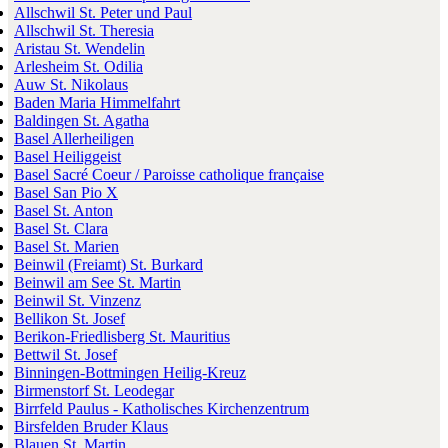
Allschwil St. Peter und Paul
Allschwil St. Theresia
Aristau St. Wendelin
Arlesheim St. Odilia
Auw St. Nikolaus
Baden Maria Himmelfahrt
Baldingen St. Agatha
Basel Allerheiligen
Basel Heiliggeist
Basel Sacré Coeur / Paroisse catholique française
Basel San Pio X
Basel St. Anton
Basel St. Clara
Basel St. Marien
Beinwil (Freiamt) St. Burkard
Beinwil am See St. Martin
Beinwil St. Vinzenz
Bellikon St. Josef
Berikon-Friedlisberg St. Mauritius
Bettwil St. Josef
Binningen-Bottmingen Heilig-Kreuz
Birmenstorf St. Leodegar
Birrfeld Paulus - Katholisches Kirchenzentrum
Birsfelden Bruder Klaus
Blauen St. Martin