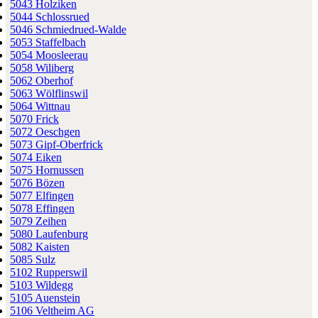
5043 Holziken
5044 Schlossrued
5046 Schmiedrued-Walde
5053 Staffelbach
5054 Moosleerau
5058 Wiliberg
5062 Oberhof
5063 Wölflinswil
5064 Wittnau
5070 Frick
5072 Oeschgen
5073 Gipf-Oberfrick
5074 Eiken
5075 Hornussen
5076 Bözen
5077 Elfingen
5078 Effingen
5079 Zeihen
5080 Laufenburg
5082 Kaisten
5085 Sulz
5102 Rupperswil
5103 Wildegg
5105 Auenstein
5106 Veltheim AG