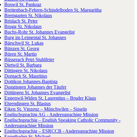
Boswil St. Pankraz
Breitenbach-Fehren-Schindelboden St. Margaritha
Bremgarten St. Nikolaus
Brislach St. Peter
Brugg St. Nikolaus
Buchs-Rohr St. Johannes Evangelist
Burg im Leimental St. Johannes
Bärschwil St. Lukas
Bünzen St. Georg
Büren St. Martin
Büsserach Petri Stuhlfeier
Dietwil St. Barbara
Dittingen St. Nikolaus
Dornach St. Mauritius
Dottikon Johannes-Baptista
Duggingen Johannes der Täufer
Döttingen St. Johannes Evangelist
Eggenwil-Widen St. Laurentius – Bruder Klaus
Ehrendingen St. Blasius
Eiken St. Vinzenz – Münchwilen – Sisseln
Englischsprachig AG - Anderssprachige Mission
Englischsprachig – English Speaking Catholic Community -
Anderssprachige Mission
Englischsprachig – ESRCCB - Anderssprachige Mission
Ennetbaden St. Michael