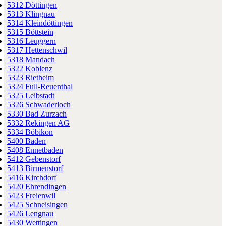
5312 Döttingen
5313 Klingnau
5314 Kleindöttingen
5315 Böttstein
5316 Leuggern
5317 Hettenschwil
5318 Mandach
5322 Koblenz
5323 Rietheim
5324 Full-Reuenthal
5325 Leibstadt
5326 Schwaderloch
5330 Bad Zurzach
5332 Rekingen AG
5334 Böbikon
5400 Baden
5408 Ennetbaden
5412 Gebenstorf
5413 Birmenstorf
5416 Kirchdorf
5420 Ehrendingen
5423 Freienwil
5425 Schneisingen
5426 Lengnau
5430 Wettingen