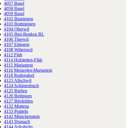
4057 Basel
4058 Basel
4059 Basel
4102 Binningen
4103 Bottmingen
4104 Oberwil
4105 Biel-Benken BL
4106 Therwil
4107 Ettingen
4108 Witterswil
4112 Flüh
4114 Hofstetten-Flüh
4115 Mariastein
4116 Metzerlen-Mariastein
4118 Rodersdorf
4123 Allschwil
4124 Schönenbuch
4125 Riehen
4126 Bettingen
4127 Birsfelden
4132 Muttenz
4133 Pratteln
4142 Münchenstein
4143 Dornach
4144 Arlesheim