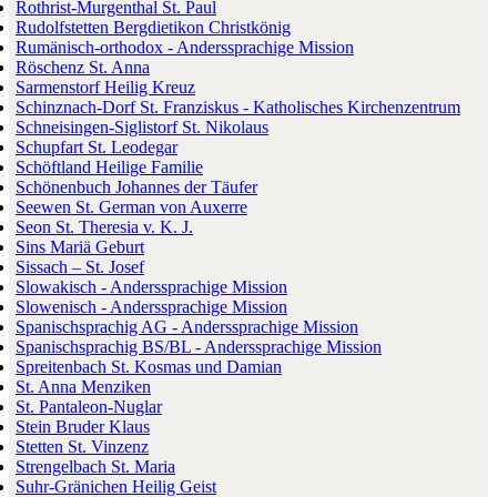
Rothrist-Murgenthal St. Paul
Rudolfstetten Bergdietikon Christkönig
Rumänisch-orthodox - Anderssprachige Mission
Röschenz St. Anna
Sarmenstorf Heilig Kreuz
Schinznach-Dorf St. Franziskus - Katholisches Kirchenzentrum
Schneisingen-Siglistorf St. Nikolaus
Schupfart St. Leodegar
Schöftland Heilige Familie
Schönenbuch Johannes der Täufer
Seewen St. German von Auxerre
Seon St. Theresia v. K. J.
Sins Mariä Geburt
Sissach – St. Josef
Slowakisch - Anderssprachige Mission
Slowenisch - Anderssprachige Mission
Spanischsprachig AG - Anderssprachige Mission
Spanischsprachig BS/BL - Anderssprachige Mission
Spreitenbach St. Kosmas und Damian
St. Anna Menziken
St. Pantaleon-Nuglar
Stein Bruder Klaus
Stetten St. Vinzenz
Strengelbach St. Maria
Suhr-Gränichen Heilig Geist