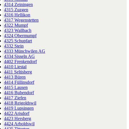
4314 Zeiningen
4315 Zuzgen
4316 Hellikon
4317 Wegenstetten
4322 Mumpf
4323 Wallbach
4324 Obermumpf
4325 Schupfart
4332 Stein
4333 Münchwilen AG
4334 Sisseln AG
4402 Frenkendorf
4410 Liestal
4411 Seltisberg
4413 Büren
4414 Füllinsdorf
4415 Lausen
4416 Bubendorf
4417 Ziefen
4418 Reigoldswil
4419 Lupsingen
4422 Arisdorf
4423 Hersberg
4424 Arboldswil
4425 Titterten