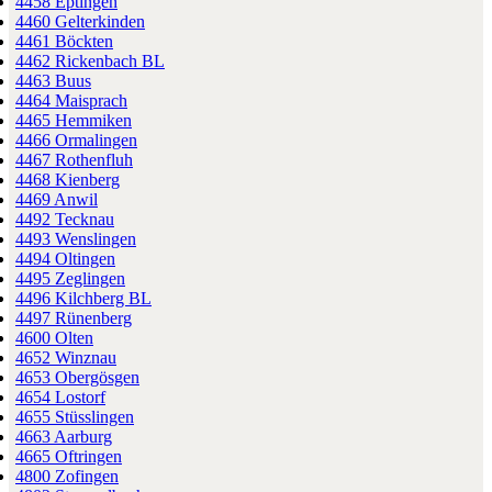
4458 Eptingen
4460 Gelterkinden
4461 Böckten
4462 Rickenbach BL
4463 Buus
4464 Maisprach
4465 Hemmiken
4466 Ormalingen
4467 Rothenfluh
4468 Kienberg
4469 Anwil
4492 Tecknau
4493 Wenslingen
4494 Oltingen
4495 Zeglingen
4496 Kilchberg BL
4497 Rünenberg
4600 Olten
4652 Winznau
4653 Obergösgen
4654 Lostorf
4655 Stüsslingen
4663 Aarburg
4665 Oftringen
4800 Zofingen