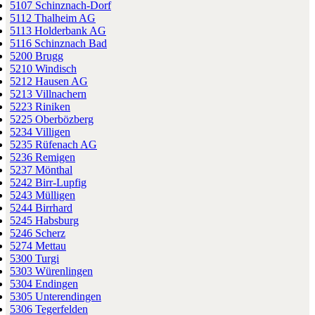
5107 Schinznach-Dorf
5112 Thalheim AG
5113 Holderbank AG
5116 Schinznach Bad
5200 Brugg
5210 Windisch
5212 Hausen AG
5213 Villnachern
5223 Riniken
5225 Oberbözberg
5234 Villigen
5235 Rüfenach AG
5236 Remigen
5237 Mönthal
5242 Birr-Lupfig
5243 Mülligen
5244 Birrhard
5245 Habsburg
5246 Scherz
5274 Mettau
5300 Turgi
5303 Würenlingen
5304 Endingen
5305 Unterendingen
5306 Tegerfelden