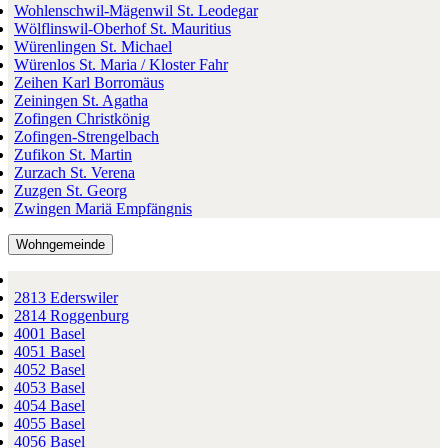
Wohlenschwil-Mägenwil St. Leodegar
Wölflinswil-Oberhof St. Mauritius
Würenlingen St. Michael
Würenlos St. Maria / Kloster Fahr
Zeihen Karl Borromäus
Zeiningen St. Agatha
Zofingen Christkönig
Zofingen-Strengelbach
Zufikon St. Martin
Zurzach St. Verena
Zuzgen St. Georg
Zwingen Mariä Empfängnis
Wohngemeinde
2813 Ederswiler
2814 Roggenburg
4001 Basel
4051 Basel
4052 Basel
4053 Basel
4054 Basel
4055 Basel
4056 Basel