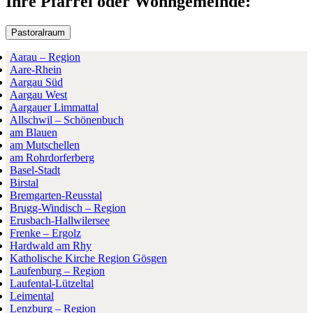
Ihre Pfarrei oder Wohngemeinde:
Pastoralraum
Aarau – Region
Aare-Rhein
Aargau Süd
Aargau West
Aargauer Limmattal
Allschwil – Schönenbuch
am Blauen
am Mutschellen
am Rohrdorferberg
Basel-Stadt
Birstal
Bremgarten-Reusstal
Brugg-Windisch – Region
Erusbach-Hallwilersee
Frenke – Ergolz
Hardwald am Rhy
Katholische Kirche Region Gösgen
Laufenburg – Region
Laufental-Lützeltal
Leimental
Lenzburg – Region