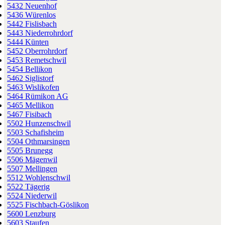
5432 Neuenhof
5436 Würenlos
5442 Fislisbach
5443 Niederrohrdorf
5444 Künten
5452 Oberrohrdorf
5453 Remetschwil
5454 Bellikon
5462 Siglistorf
5463 Wislikofen
5464 Rümikon AG
5465 Mellikon
5467 Fisibach
5502 Hunzenschwil
5503 Schafisheim
5504 Othmarsingen
5505 Brunegg
5506 Mägenwil
5507 Mellingen
5512 Wohlenschwil
5522 Tägerig
5524 Niederwil
5525 Fischbach-Göslikon
5600 Lenzburg
5603 Staufen