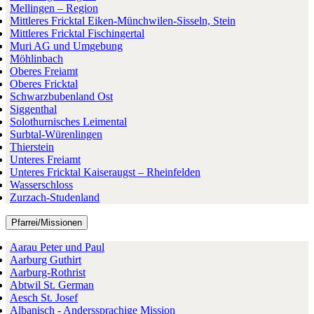
Mellingen – Region
Mittleres Fricktal Eiken-Münchwilen-Sisseln, Stein
Mittleres Fricktal Fischingertal
Muri AG und Umgebung
Möhlinbach
Oberes Freiamt
Oberes Fricktal
Schwarzbubenland Ost
Siggenthal
Solothurnisches Leimental
Surbtal-Würenlingen
Thierstein
Unteres Freiamt
Unteres Fricktal Kaiseraugst – Rheinfelden
Wasserschloss
Zurzach-Studenland
Pfarrei/Missionen
Aarau Peter und Paul
Aarburg Guthirt
Aarburg-Rothrist
Abtwil St. German
Aesch St. Josef
Albanisch - Anderssprachige Mission