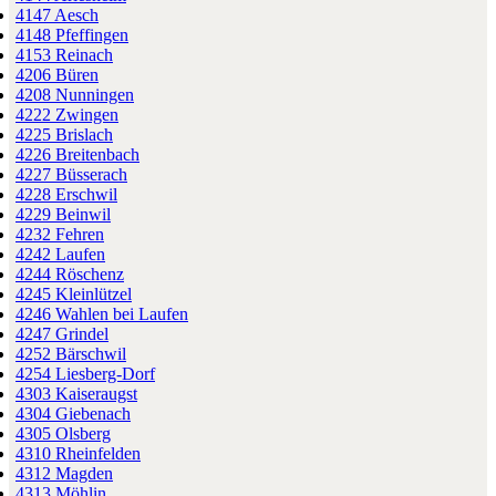
4147 Aesch
4148 Pfeffingen
4153 Reinach
4206 Büren
4208 Nunningen
4222 Zwingen
4225 Brislach
4226 Breitenbach
4227 Büsserach
4228 Erschwil
4229 Beinwil
4232 Fehren
4242 Laufen
4244 Röschenz
4245 Kleinlützel
4246 Wahlen bei Laufen
4247 Grindel
4252 Bärschwil
4254 Liesberg-Dorf
4303 Kaiseraugst
4304 Giebenach
4305 Olsberg
4310 Rheinfelden
4312 Magden
4313 Möhlin