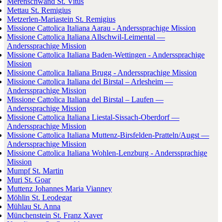
Merenschwand St. Vitus
Mettau St. Remigius
Metzerlen-Mariastein St. Remigius
Missione Cattolica Italiana Aarau - Anderssprachige Mission
Missione Cattolica Italiana Allschwil-Leimental —
Anderssprachige Mission
Missione Cattolica Italiana Baden-Wettingen - Anderssprachige
Mission
Missione Cattolica Italiana Brugg - Anderssprachige Mission
Missione Cattolica Italiana del Birstal – Arlesheim —
Anderssprachige Mission
Missione Cattolica Italiana del Birstal – Laufen —
Anderssprachige Mission
Missione Cattolica Italiana Liestal-Sissach-Oberdorf —
Anderssprachige Mission
Missione Cattolica Italiana Muttenz-Birsfelden-Pratteln/Augst —
Anderssprachige Mission
Missione Cattolica Italiana Wohlen-Lenzburg - Anderssprachige
Mission
Mumpf St. Martin
Muri St. Goar
Muttenz Johannes Maria Vianney
Möhlin St. Leodegar
Mühlau St. Anna
Münchenstein St. Franz Xaver