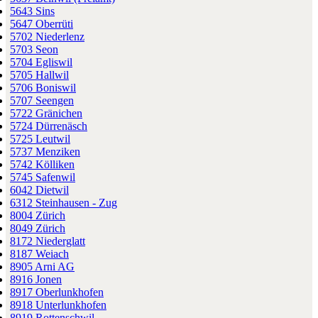
5643 Sins
5647 Oberrüti
5702 Niederlenz
5703 Seon
5704 Egliswil
5705 Hallwil
5706 Boniswil
5707 Seengen
5722 Gränichen
5724 Dürrenäsch
5725 Leutwil
5737 Menziken
5742 Kölliken
5745 Safenwil
6042 Dietwil
6312 Steinhausen - Zug
8004 Zürich
8049 Zürich
8172 Niederglatt
8187 Weiach
8905 Arni AG
8916 Jonen
8917 Oberlunkhofen
8918 Unterlunkhofen
8919 Rottenschwil