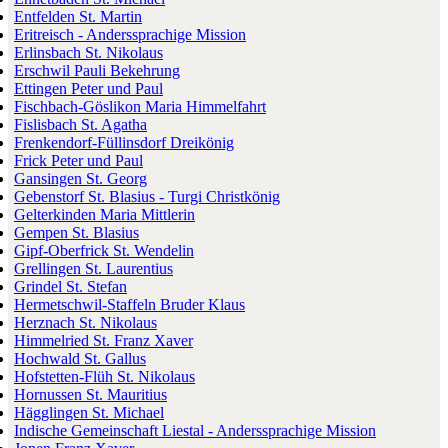
Entfelden St. Martin
Eritreisch - Anderssprachige Mission
Erlinsbach St. Nikolaus
Erschwil Pauli Bekehrung
Ettingen Peter und Paul
Fischbach-Göslikon Maria Himmelfahrt
Fislisbach St. Agatha
Frenkendorf-Füllinsdorf Dreikönig
Frick Peter und Paul
Gansingen St. Georg
Gebenstorf St. Blasius - Turgi Christkönig
Gelterkinden Maria Mittlerin
Gempen St. Blasius
Gipf-Oberfrick St. Wendelin
Grellingen St. Laurentius
Grindel St. Stefan
Hermetschwil-Staffeln Bruder Klaus
Herznach St. Nikolaus
Himmelried St. Franz Xaver
Hochwald St. Gallus
Hofstetten-Flüh St. Nikolaus
Hornussen St. Mauritius
Hägglingen St. Michael
Indische Gemeinschaft Liestal - Anderssprachige Mission