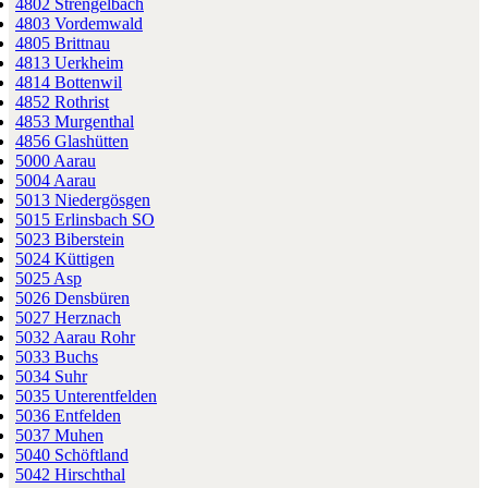
4802 Strengelbach
4803 Vordemwald
4805 Brittnau
4813 Uerkheim
4814 Bottenwil
4852 Rothrist
4853 Murgenthal
4856 Glashütten
5000 Aarau
5004 Aarau
5013 Niedergösgen
5015 Erlinsbach SO
5023 Biberstein
5024 Küttigen
5025 Asp
5026 Densbüren
5027 Herznach
5032 Aarau Rohr
5033 Buchs
5034 Suhr
5035 Unterentfelden
5036 Entfelden
5037 Muhen
5040 Schöftland
5042 Hirschthal