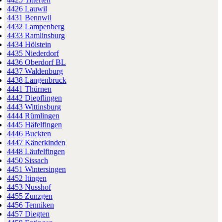
4426 Lauwil
4431 Bennwil
4432 Lampenberg
4433 Ramlinsburg
4434 Hölstein
4435 Niederdorf
4436 Oberdorf BL
4437 Waldenburg
4438 Langenbruck
4441 Thürnen
4442 Diepflingen
4443 Wittinsburg
4444 Rümlingen
4445 Häfelfingen
4446 Buckten
4447 Känerkinden
4448 Läufelfingen
4450 Sissach
4451 Wintersingen
4452 Itingen
4453 Nusshof
4455 Zunzgen
4456 Tenniken
4457 Diegten