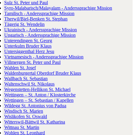
Sulz St. Peter und Paul
Syro-Malabarisch/Malayalam - Anderssprachige Mission
Tamilisch - Anderssprachige Mission
Therwil/Biel-Benken St. Stephan
Tägerig St. Wendelin
Ukrainisch - Anderssprachige Mission
Ungarisch - Anderssprachige Mission
Unterendingen St. Georg
Unterkulm Bruder Klaus
Untersiggenthal Herz Jesu
Vietnamesisch - Anderssprachige Mission
Villmergen St. Peter und Paul
Wahlen St. Josef
Waldenburgertal Oberdorf Bruder Klaus
Wallbach St. Sebastian
Waltenschwil St. Nikolaus
Wegenstetten-Hellikon St. Michael
Wettingen – St. Anton / Klosterkirche
Wettingen – St. Sebastian / Kapellen
Wildegg St. Antonius von Padua
Windisch St. Marien
Wislikofen St. Oswald
Witterswil-Bättwil St. Katharina
Wittnau St. Martin
Wohlen St. Leonhard