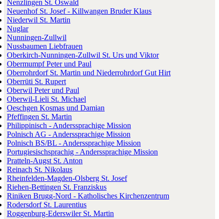
Nenzlingen St. Oswald
Neuenhof St. Josef - Killwangen Bruder Klaus
Niederwil St. Martin
Nuglar
Nunningen-Zullwil
Nussbaumen Liebfrauen
Oberkirch-Nunningen-Zullwil St. Urs und Viktor
Obermumpf Peter und Paul
Oberrohrdorf St. Martin und Niederrohrdorf Gut Hirt
Oberrüti St. Rupert
Oberwil Peter und Paul
Oberwil-Lieli St. Michael
Oeschgen Kosmas und Damian
Pfeffingen St. Martin
Philippinisch - Anderssprachige Mission
Polnisch AG - Anderssprachige Mission
Polnisch BS/BL - Anderssprachige Mission
Portugiesischsprachig - Anderssprachige Mission
Pratteln-Augst St. Anton
Reinach St. Nikolaus
Rheinfelden-Magden-Olsberg St. Josef
Riehen-Bettingen St. Franziskus
Riniken Brugg-Nord - Katholisches Kirchenzentrum
Rodersdorf St. Laurentius
Roggenburg-Ederswiler St. Martin