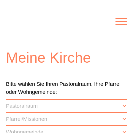
Rubriken
Meine Kirche
Kolumnen
Lichtblick
Zu Besuch bei
Schwerpunkte
Meine Kirche
Vermischtes
Agenda I&L
Inserate &
Bitte wählen Sie Ihren Pastoralraum, Ihre Pfarrei
oder Wohngemeinde:
Stellenbörse
Pastoralraum
Beilagen und Inserate
Stellenbörse
Pfarrei/Missionen
Wohngemeinde