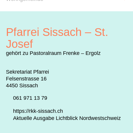
Archiv
Über uns
Pfarrei Sissach – St.
ePaper
Josef
aktuelle Ausgabe
gehört zu Pastoralraum Frenke – Ergolz
Sekretariat Pfarrei
Suchen
Felsenstrasse 16
4450 Sissach
061 971 13 79
https://rkk-sissach.ch
Aktuelle Ausgabe Lichtblick Nordwestschweiz