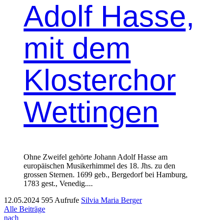
Adolf Hasse,
mit dem
Klosterchor
Wettingen
Ohne Zweifel gehörte Johann Adolf Has­se am
europäis­chen Musik­er­him­mel des 18. Jhs. zu den
grossen Ster­nen. 1699 geb., Berge­dorf bei Ham­burg,
1783 gest., Venedig....
12.05.2024
595 Aufrufe
Silvia Maria Berger
Alle Beiträge
nach