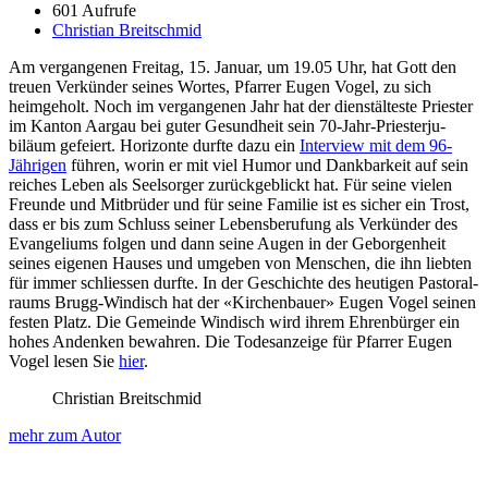
601 Aufrufe
Christian Breitschmid
Am ver­gan­genen Fre­itag, 15. Jan­u­ar, um 19.05 Uhr, hat Gott den
treuen Verkün­der seines Wortes, Pfar­rer Eugen Vogel, zu sich
heimge­holt. Noch im ver­gan­genen Jahr hat der dien­stäl­teste Priester
im Kan­ton Aar­gau bei guter Gesund­heit sein 70-Jahr-Priester­ju­
biläum gefeiert. Hor­i­zonte durfte dazu ein
Inter­view mit dem 96-
Jähri­gen
führen, worin er mit viel Humor und Dankbarkeit auf sein
reich­es Leben als Seel­sorg­er zurück­ge­blickt hat. Für seine vie­len
Fre­unde und Mit­brüder und für seine Fam­i­lie ist es sich­er ein Trost,
dass er bis zum Schluss sein­er Lebens­beru­fung als Verkün­der des
Evan­geli­ums fol­gen und dann seine Augen in der Gebor­gen­heit
seines eige­nen Haus­es und umgeben von Men­schen, die ihn liebten
für immer schliessen durfte. In der Geschichte des heuti­gen Pas­toral­
raums Brugg-Windisch hat der «Kirchen­bauer» Eugen Vogel seinen
fes­ten Platz. Die Gemeinde Windisch wird ihrem Ehren­bürg­er ein
hohes Andenken bewahren. Die Tode­sanzeige für Pfar­rer Eugen
Vogel lesen Sie
hier
.
Christian Breitschmid
mehr zum Autor