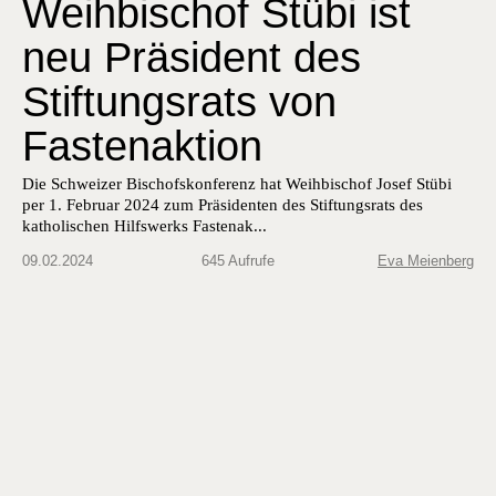
Weihbischof Stübi ist
neu Präsident des
Stiftungsrats von
Fastenaktion
Die Schweiz­er Bischof­skon­ferenz hat Wei­h­bischof Josef Stübi
per 1. Feb­ru­ar 2024 zum Präsi­den­ten des Stiftungsrats des
katholis­chen Hil­f­swerks Fas­te­nak...
09.02.2024
645 Aufrufe
Eva Meienberg