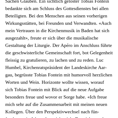
Sachen Glauben. Ein sichtlich gelöster Tobias Fontein
bedank­te sich am Schluss des Gottes­di­en­stes bei allen
Beteiligten. Bei den Men­schen aus seinen vorheri­gen
Wirkungsstät­ten, bei Fre­un­den und Ver­wandten. «Auch
mein Ver­trauen in die Kirchen­musik in Baden hat sich
aus­gezahlt», freute er sich über die musikalis­che
Gestal­tung der Liturgie. Der Apéro im Anschluss führte
die geschwis­ter­liche Gemein­schaft fort, bot Gele­gen­heit
fleis­sig zu grat­ulieren, zu lachen und zu reden. Luc
Hum­bel, Kirchen­rat­spräsi­dent der Lan­deskirche Aar­
gau, begrüsste Tobias Fontein mit humor­voll her­zlichen
Worten und Wein. Hor­i­zonte wollte wis­sen, worauf
sich Tobias Fontein mit Blick auf die neue Auf­gabe
beson­ders freue und wovor er Sorge habe. «Ich freue
mich sehr auf die Zusam­me­nar­beit mit meinen neuen
Kol­le­gen. Über den Per­spek­tivwech­sel nach fün­