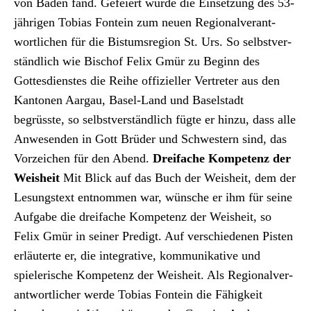
Archiv
von Baden fand. Gefeiert wurde die Ein­set­zung des 53-
jähri­gen Tobias Fontein zum neuen Region­alver­ant­
Über uns
wortlichen für die Bis­tum­sre­gion St. Urs. So selb­stver­
ständlich wie Bischof Felix Gmür zu Beginn des
Gottes­di­en­stes die Rei­he offizieller Vertreter aus den
ePaper
Kan­to­nen Aar­gau, Basel-Land und Basel­stadt
aktuelle Ausgabe
begrüsste, so selb­stver­ständlich fügte er hinzu, dass alle
Anwe­senden in Gott Brüder und Schwest­ern sind, das
Vorze­ichen für den Abend.
Dreifache Kom­pe­tenz der
Suchen
Weisheit
Mit Blick auf das Buch der Weisheit, dem der
Lesung­s­text ent­nom­men war, wün­sche er ihm für seine
Auf­gabe die dreifache Kom­pe­tenz der Weisheit, so
Felix Gmür in sein­er Predigt. Auf ver­schiede­nen Pis­ten
erläuterte er, die inte­gra­tive, kom­mu­nika­tive und
spielerische Kom­pe­tenz der Weisheit. Als Region­alver­
ant­wortlich­er werde Tobias Fontein die Fähigkeit