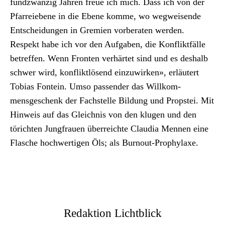
fundzwanzig Jahren freue ich mich. Dass ich von der
Pfar­reiebene in die Ebene komme, wo weg­weisende
Entschei­dun­gen in Gremien vor­ber­at­en wer­den.
Respekt habe ich vor den Auf­gaben, die Kon­flik­t­fälle
betr­e­f­fen. Wenn Fron­ten ver­härtet sind und es deshalb
schw­er wird, kon­flik­tlösend einzuwirken», erläutert
Tobias Fontein. Umso passender das Willkom­
mensgeschenk der Fach­stelle Bil­dung und Prop­stei. Mit
Hin­weis auf das Gle­ich­nis von den klu­gen und den
töricht­en Jungfrauen über­re­ichte Clau­dia Men­nen eine
Flasche hochw­er­ti­gen Öls; als Burnout-Pro­phy­laxe.
Redaktion Lichtblick