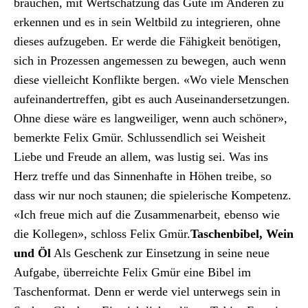
brauchen, mit Wertschätzung das Gute im Anderen zu
erken­nen und es in sein Welt­bild zu inte­gri­eren, ohne
dieses aufzugeben. Er werde die Fähigkeit benöti­gen,
sich in Prozessen angemessen zu bewe­gen, auch wenn
diese vielle­icht Kon­flik­te bergen. «Wo viele Men­schen
aufeinan­dertr­e­f­fen, gibt es auch Auseinan­der­set­zun­gen.
Ohne diese wäre es lang­weiliger, wenn auch schön­er»,
bemerk­te Felix Gmür. Schlussendlich sei Weisheit
Liebe und Freude an allem, was lustig sei. Was ins
Herz tre­ffe und das Sin­nen­hafte in Höhen treibe, so
dass wir nur noch staunen; die spielerische Kom­pe­tenz.
«Ich freue mich auf die Zusam­me­nar­beit, eben­so wie
die Kol­le­gen», schloss Felix Gmür.
Taschen­bibel, Wein
und Öl
Als Geschenk zur Ein­set­zung in seine neue
Auf­gabe, über­re­ichte Felix Gmür eine Bibel im
Taschen­for­mat. Denn er werde viel unter­wegs sein in