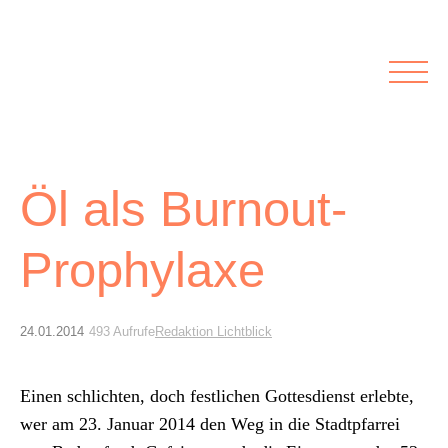
Rubriken
Meine Kirche
Kolumnen
Lichtblick
Zu Besuch bei
Schwerpunkte
Vermischtes
Agenda I&L
Öl als Burnout-
Prophylaxe
Inserate &
Stellenbörse
24.01.2014
493 Aufrufe
Redaktion Lichtblick
Beilagen und Inserate
Stellenbörse
Einen schlicht­en, doch fes­tlichen Gottes­di­enst erlebte,
wer am 23. Jan­u­ar 2014 den Weg in die Stadtp­far­rei