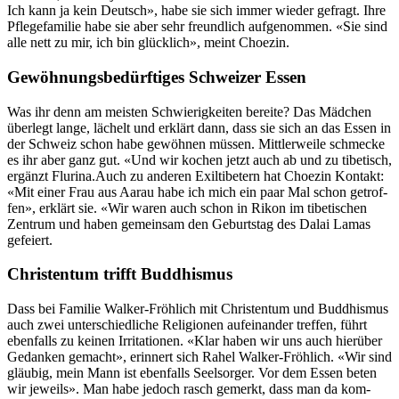
Ich kann ja kein Deutsch», habe sie sich immer wieder gefragt. Ihre
Pflege­fam­i­lie habe sie aber sehr fre­undlich aufgenom­men. «Sie sind
alle nett zu mir, ich bin glück­lich», meint Choezin.
Gewöhnungsbedürftiges Schweizer Essen
Was ihr denn am meis­ten Schwierigkeit­en bere­ite? Das Mäd­chen
über­legt lange, lächelt und erk­lärt dann, dass sie sich an das Essen in
der Schweiz schon habe gewöh­nen müssen. Mit­tler­weile schmecke
es ihr aber ganz gut. «Und wir kochen jet­zt auch ab und zu tibetisch,
ergänzt Flu­ri­na.Auch zu anderen Exilti­betern hat Choezin Kon­takt:
«Mit ein­er Frau aus Aarau habe ich mich ein paar Mal schon getrof­
fen», erk­lärt sie. «Wir waren auch schon in Rikon im tibetis­chen
Zen­trum und haben gemein­sam den Geburt­stag des Dalai Lamas
gefeiert.
Christentum trifft Buddhismus
Dass bei Fam­i­lie Walk­er-Fröh­lich mit Chris­ten­tum und Bud­dhis­mus
auch zwei unter­schiedliche Reli­gio­nen aufeinan­der tre­f­fen, führt
eben­falls zu keinen Irri­ta­tio­nen. «Klar haben wir uns auch hierüber
Gedanken gemacht», erin­nert sich Rahel Walk­er-Fröh­lich. «Wir sind
gläu­big, mein Mann ist eben­falls Seel­sorg­er. Vor dem Essen beten
wir jew­eils». Man habe jedoch rasch gemerkt, dass man da kom­