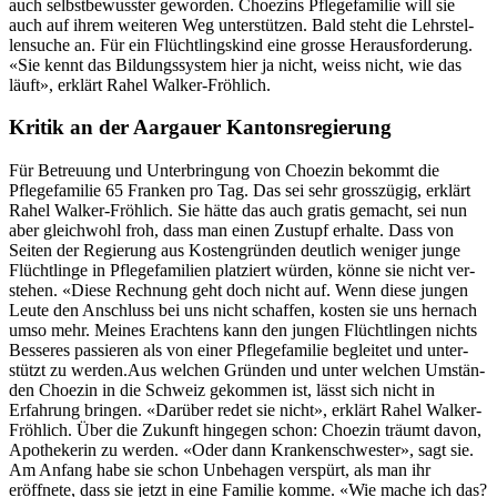
auch selb­st­be­wusster gewor­den. Choezins Pflege­fam­i­lie will sie
auch auf ihrem weit­eren Weg unter­stützen. Bald ste­ht die Lehrstel­
len­suche an. Für ein Flüchtlingskind eine grosse Her­aus­forderung.
«Sie ken­nt das Bil­dungssys­tem hier ja nicht, weiss nicht, wie das
läuft», erk­lärt Rahel Walk­er-Fröh­lich.
Kritik an der Aargauer Kantonsregierung
Für Betreu­ung und Unter­bringung von Choezin bekommt die
Pflege­fam­i­lie 65 Franken pro Tag. Das sei sehr grosszügig, erk­lärt
Rahel Walk­er-Fröh­lich. Sie hätte das auch gratis gemacht, sei nun
aber gle­ich­wohl froh, dass man einen Zus­tupf erhalte. Dass von
Seit­en der Regierung aus Kosten­grün­den deut­lich weniger junge
Flüchtlinge in Pflege­fam­i­lien platziert wür­den, könne sie nicht ver­
ste­hen. «Diese Rech­nung geht doch nicht auf. Wenn diese jun­gen
Leute den Anschluss bei uns nicht schaf­fen, kosten sie uns her­nach
umso mehr. Meines Eracht­ens kann den jun­gen Flüchtlin­gen nichts
Besseres passieren als von ein­er Pflege­fam­i­lie begleit­et und unter­
stützt zu wer­den.Aus welchen Grün­den und unter welchen Umstän­
den Choezin in die Schweiz gekom­men ist, lässt sich nicht in
Erfahrung brin­gen. «Darüber redet sie nicht», erk­lärt Rahel Walk­er-
Fröh­lich. Über die Zukun­ft hinge­gen schon: Choezin träumt davon,
Apothek­erin zu wer­den. «Oder dann Kranken­schwest­er», sagt sie.
Am Anfang habe sie schon Unbe­ha­gen ver­spürt, als man ihr
eröffnete, dass sie jet­zt in eine Fam­i­lie komme. «Wie mache ich das?