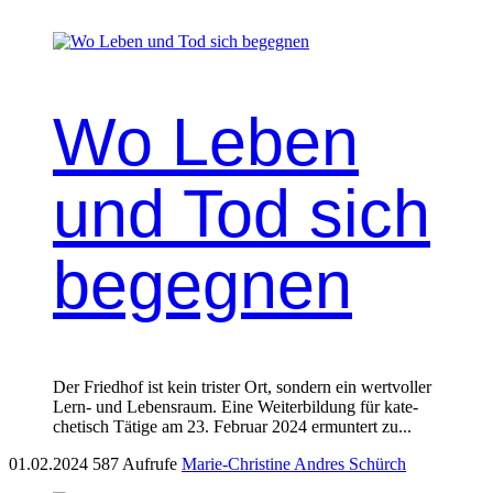
Wo Leben
und Tod sich
begegnen
Der Fried­hof ist kein tris­ter Ort, son­dern ein wertvoller
Lern- und Leben­sraum. Eine Weit­er­bil­dung für kat­e­
chetisch Tätige am 23. Feb­ru­ar 2024 ermuntert zu...
01.02.2024
587 Aufrufe
Marie-Christine Andres Schürch