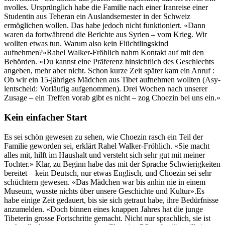
nvolles. Ursprünglich habe die Fam­i­lie nach ein­er Iran­reise ein­er
Stu­dentin aus Teheran ein Aus­landse­mes­ter in der Schweiz
ermöglichen wollen. Das habe jedoch nicht funk­tion­iert. «Dann
waren da fortwährend die Berichte aus Syrien – vom Krieg. Wir
woll­ten etwas tun. Warum also kein Flüchtlingskind
aufnehmen?»Rahel Walk­er-Fröh­lich nahm Kon­takt auf mit den
Behör­den. «Du kannst eine Präferenz hin­sichtlich des Geschlechts
angeben, mehr aber nicht. Schon kurze Zeit später kam ein Anruf :
Ob wir ein 15-jähriges Mäd­chen aus Tibet aufnehmen woll­ten (Asy­
lentscheid: Vor­läu­fig aufgenom­men). Drei Wochen nach unser­er
Zusage – ein Tre­f­fen vor­ab gibt es nicht – zog Choezin bei uns ein.»
Kein einfacher Start
Es sei schön gewe­sen zu sehen, wie Choezin rasch ein Teil der
Fam­i­lie gewor­den sei, erk­lärt Rahel Walk­er-Fröh­lich. «Sie macht
alles mit, hil­ft im Haushalt und ver­ste­ht sich sehr gut mit mein­er
Tochter.» Klar, zu Beginn habe das mit der Sprache Schwierigkeit­en
bere­it­et – kein Deutsch, nur etwas Englisch, und Choezin sei sehr
schüchtern gewe­sen. «Das Mäd­chen war bis anhin nie in einem
Muse­um, wusste nichts über unsere Geschichte und Kul­tur».Es
habe einige Zeit gedauert, bis sie sich getraut habe, ihre Bedürfnisse
anzumelden. «Doch bin­nen eines knap­pen Jahres hat die junge
Tibeterin grosse Fortschritte gemacht. Nicht nur sprach­lich, sie ist