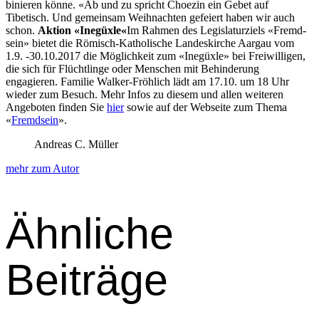
binieren könne. «Ab und zu spricht Choezin ein Gebet auf
Tibetisch. Und gemein­sam Wei­h­nacht­en gefeiert haben wir auch
schon.
Aktion «Inegüxle«
Im Rah­men des Leg­is­laturziels «Fremd­
sein» bietet die Römisch-Katholis­che Lan­deskirche Aar­gau vom
1.9. ‑30.10.2017 die Möglichkeit zum «Inegüxle» bei Frei­willi­gen,
die sich für Flüchtlinge oder Men­schen mit Behin­derung
engagieren. Fam­i­lie Walk­er-Fröh­lich lädt am 17.10. um 18 Uhr
wieder zum Besuch. Mehr Infos zu diesem und allen weit­eren
Ange­boten find­en Sie
hier
sowie auf der Web­seite zum The­ma
«
Fremd­sein
».
Andreas C. Müller
mehr zum Autor
Ähnliche
Beiträge