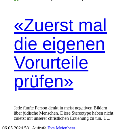
«Zuerst mal
die eigenen
Vorurteile
prüfen»
Jede fün­fte Per­son denkt in meist neg­a­tiv­en Bildern
über jüdis­che Men­schen. Diese Stereo­type haben nicht
zulet­zt mit unser­er christlichen Erziehung zu tun. U...
06.05.2024
581 Aufrufe
Eva Meienberg