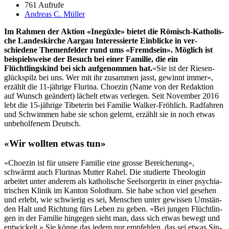
761 Aufrufe
Andreas C. Müller
Im Rah­men der Aktion «Inegüxle» bietet die Römisch-Katholis­
che Lan­deskirche Aar­gau Inter­essierte Ein­blicke in ver­
schiedene The­men­felder rund ums «Fremd­sein». Möglich ist
beispiel­sweise der Besuch bei ein­er Fam­i­lie, die ein
Flüchtlingskind bei sich aufgenom­men hat.
«Sie ist der Riesen­
glück­spilz bei uns. Wer mit ihr zusam­men jasst, gewin­nt immer»,
erzählt die 11-jährige Flu­ri­na. Choezin (Name von der Redak­tion
auf Wun­sch geän­dert) lächelt etwas ver­legen. Seit Novem­ber 2016
lebt die 15-jährige Tibeterin bei Fam­i­lie Walk­er-Fröh­lich. Rad­fahren
und Schwim­men habe sie schon gel­ernt, erzählt sie in noch etwas
unbe­holfen­em Deutsch.
«Wir wollten etwas tun»
«Choezin ist für unsere Fam­i­lie eine grosse Bere­icherung»,
schwärmt auch Fluri­nas Mut­ter Rahel. Die studierte The­olo­gin
arbeit­et unter anderem als katholis­che Seel­sorg­erin in ein­er psy­chi­a­
trischen Klinik im Kan­ton Solothurn. Sie habe schon viel gese­hen
und erlebt, wie schwierig es sei, Men­schen unter gewis­sen Umstän­
den Halt und Rich­tung fürs Leben zu geben. «Bei jun­gen Flüchtlin­
gen in der Fam­i­lie hinge­gen sieht man, dass sich etwas bewegt und
entwick­elt.» Sie könne das jedem nur empfehlen, das sei etwas Sin­