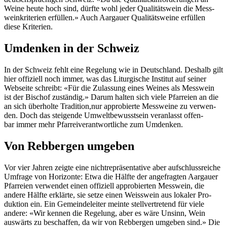
Weine heute hoch sind, dürfte wohl jed­er Qual­itätswein die Mess­
weinkri­te­rien erfüllen.» Auch Aar­gauer Qual­itätsweine erfüllen
diese Kri­te­rien.
Umdenken in der Schweiz
In der Schweiz fehlt eine Regelung wie in Deutsch­land. Deshalb gilt
hier offiziell noch immer, was das Litur­gis­che Insti­tut auf sein­er
Web­seite schreibt: «Für die Zulas­sung eines Weines als Mess­wein
ist der Bischof zuständig.» Darum hal­ten sich viele Pfar­reien an die
an sich über­holte Tradition,nur appro­bierte Mess­weine zu ver­wen­
den. Doch das steigende Umwelt­be­wusst­sein ver­an­lasst offen­
bar immer mehr Pfar­reiver­ant­wortliche zum Umdenken.
Von Rebbergen umgeben
Vor vier Jahren zeigte eine nichtrepräsen­ta­tive aber auf­schlussre­iche
Umfrage von Hor­i­zonte: Etwa die Hälfte der ange­fragten Aar­gauer
Pfar­reien ver­wen­det einen offiziell appro­bierten Mess­wein, die
andere Hälfte erk­lärte, sie set­ze einen Weis­s­wein aus lokaler Pro­
duk­tion ein. Ein Gemein­deleit­er meinte stel­lvertre­tend für viele
andere: «Wir ken­nen die Regelung, aber es wäre Unsinn, Wein
auswärts zu beschaf­fen, da wir von Reb­ber­gen umgeben sind.» Die