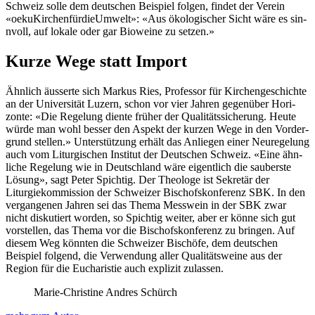
Schweiz solle dem deutschen Beispiel fol­gen, find­et der Vere­in
«oekuKirchen­fürdieUmwelt»: «Aus ökol­o­gis­ch­er Sicht wäre es sin­
nvoll, auf lokale oder gar Bioweine zu set­zen.»
Kurze Wege statt Import
Ähn­lich äusserte sich Markus Ries, Pro­fes­sor für Kirchengeschichte
an der Uni­ver­sität Luzern, schon vor vier Jahren gegenüber Hor­i­
zonte: «Die Regelung diente früher der Qual­itätssicherung. Heute
würde man wohl bess­er den Aspekt der kurzen Wege in den Vorder­
grund stellen.» Unter­stützung erhält das Anliegen ein­er Neuregelung
auch vom Litur­gis­chen Insti­tut der Deutschen Schweiz. «Eine ähn­
liche Regelung wie in Deutsch­land wäre eigentlich die sauber­ste
Lösung», sagt Peter Spichtig. Der The­ologe ist Sekretär der
Liturgiekom­mis­sion der Schweiz­er Bischof­skon­ferenz SBK. In den
ver­gan­genen Jahren sei das The­ma Mess­wein in der SBK zwar
nicht disku­tiert wor­den, so Spichtig weit­er, aber er könne sich gut
vorstellen, das The­ma vor die Bischof­skon­ferenz zu brin­gen. Auf
diesem Weg kön­nten die Schweiz­er Bis­chöfe, dem deutschen
Beispiel fol­gend, die Ver­wen­dung aller Qual­itätsweine aus der
Region für die Eucharistie auch expliz­it zulassen.
Marie-Christine Andres Schürch