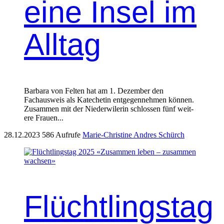
eine Insel im
Alltag
Bar­bara von Fel­ten hat am 1. Dezem­ber den
Fachausweis als Kat­e­chetin ent­ge­gen­nehmen kön­nen.
Zusam­men mit der Nieder­wi­lerin schlossen fünf weit­
ere Frauen...
28.12.2023
586 Aufrufe
Marie-Christine Andres Schürch
Flüchtlingstag