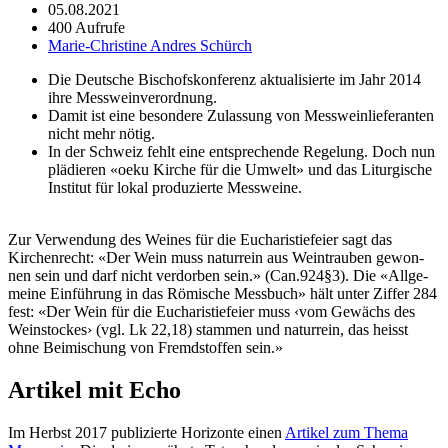
05.08.2021
400 Aufrufe
Marie-Christine Andres Schürch
Die Deutsche Bischof­skon­ferenz aktu­al­isierte im Jahr 2014
ihre Mess­wein­verord­nung.
Damit ist eine beson­dere Zulas­sung von Mess­wein­liefer­an­ten
nicht mehr nötig.
In der Schweiz fehlt eine entsprechende Regelung. Doch nun
plädieren «oeku Kirche für die Umwelt» und das Litur­gis­che
Insti­tut für lokal pro­duzierte Mess­weine.
Zur Ver­wen­dung des Weines für die Eucharistiefeier sagt das
Kirchen­recht: «Der Wein muss natur­rein aus Wein­trauben gewon­
nen sein und darf nicht ver­dor­ben sein.» (Can.924§3). Die «All­ge­
meine Ein­führung in das Römis­che Mess­buch» hält unter Zif­fer 284
fest: «Der Wein für die Eucharistiefeier muss ‹vom Gewächs des
Wein­stock­es› (vgl. Lk 22,18) stam­men und natur­rein, das heisst
ohne Beimis­chung von Fremd­stof­fen sein.»
Artikel mit Echo
Im Herb­st 2017 pub­lizierte Hor­i­zonte einen
Artikel zum The­ma