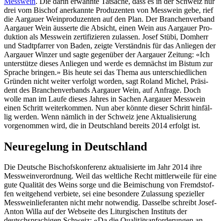
Mess­wein
. Die darin erwäh­nte Tat­sache, dass es in der Schweiz nur
drei vom Bischof anerkan­nte Pro­duzen­ten von Mess­wein gebe, rief
die Aar­gauer Wein­pro­duzen­ten auf den Plan. Der Branchen­ver­band
Aar­gauer Wein äusserte die Absicht, einen Wein aus Aar­gauer Pro­
duk­tion als Mess­wein zer­ti­fizieren zulassen. Josef Stübi, Domherr
und Stadtp­far­rer von Baden, zeigte Ver­ständ­nis für das Anliegen der
Aar­gauer Winz­er und sagte gegenüber der Aar­gauer Zeitung: «Ich
unter­stütze dieses Anliegen und werde es dem­nächst im Bis­tum zur
Sprache brin­gen.» Bis heute sei das The­ma aus unter­schiedlichen
Grün­den nicht weit­er ver­fol­gt wor­den, sagt Roland Michel, Präsi­
dent des Branchen­ver­bands Aar­gauer Wein, auf Anfrage. Doch
wolle man im Laufe dieses Jahres in Sachen Aar­gauer Mess­wein
einen Schritt weit­erkom­men. Nun aber kön­nte dieser Schritt hin­fäl­
lig wer­den. Wenn näm­lich in der Schweiz jene Aktu­al­isierung
vorgenom­men wird, die in Deutsch­land bere­its 2014 erfol­gt ist.
Neuregelung in Deutschland
Die Deutsche Bischof­skon­ferenz aktu­al­isierte im Jahr 2014 ihre
Mess­wein­verord­nung. Weil das weltliche Recht mit­tler­weile für eine
gute Qual­ität des Weins sorge und die Beimis­chung von Fremd­stof­
fen weit­ge­hend ver­bi­ete, sei eine beson­dere Zulas­sung spezieller
Mess­wein­liefer­an­ten nicht mehr notwendig. Das­selbe schreibt Josef-
Anton Willa auf der Web­seite des Litur­gis­chen Insti­tuts der
deutschsprachi­gen Schweiz: «Da die Qual­ität­san­forderun­gen an