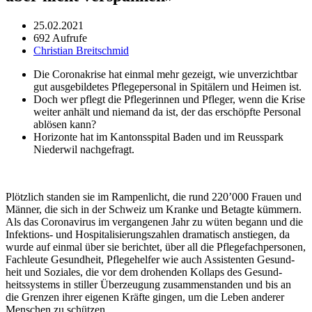
25.02.2021
692 Aufrufe
Christian Breitschmid
Die Coro­n­akrise hat ein­mal mehr gezeigt, wie unverzicht­bar
gut aus­ge­bildetes Pflegeper­son­al in Spitälern und Heimen ist.
Doch wer pflegt die Pflegerin­nen und Pfleger, wenn die Krise
weit­er anhält und nie­mand da ist, der das erschöpfte Per­son­al
ablösen kann?
Hor­i­zonte hat im Kan­ton­sspi­tal Baden und im Reuss­park
Nieder­wil nachge­fragt.
Plöt­zlich standen sie im Ram­p­en­licht, die rund 220’000 Frauen und
Män­ner, die sich in der Schweiz um Kranke und Betagte küm­mern.
Als das Coro­n­avirus im ver­gan­genen Jahr zu wüten begann und die
Infek­tions- und Hos­pi­tal­isierungszahlen drama­tisch anstiegen, da
wurde auf ein­mal über sie berichtet, über all die Pflege­fach­per­so­n­en,
Fach­leute Gesund­heit, Pflege­helfer wie auch Assis­ten­ten Gesund­
heit und Soziales, die vor dem dro­hen­den Kol­laps des Gesund­
heitssys­tems in stiller Überzeu­gung zusam­men­standen und bis an
die Gren­zen ihrer eige­nen Kräfte gin­gen, um die Leben ander­er
Men­schen zu schützen.