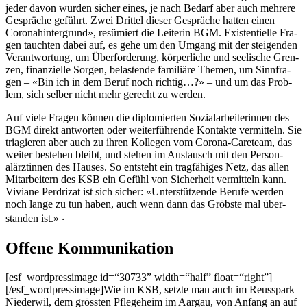
jed­er davon wur­den sich­er eines, je nach Bedarf aber auch mehrere
Gespräche geführt. Zwei Drit­tel dieser Gespräche hat­ten einen
Coro­n­ahin­ter­grund», resümiert die Lei­t­erin BGM. Exis­ten­tielle Fra­
gen taucht­en dabei auf, es gehe um den Umgang mit der steigen­den
Ver­ant­wor­tung, um Über­forderung, kör­per­liche und seel­is­che Gren­
zen, finanzielle Sor­gen, belas­tende famil­iäre The­men, um Sin­n­fra­
gen – «Bin ich in dem Beruf noch richtig…?» – und um das Prob­
lem, sich sel­ber nicht mehr gerecht zu wer­den.
Auf viele Fra­gen kön­nen die diplomierten Sozialar­bei­t­erin­nen des
BGM direkt antworten oder weit­er­führende Kon­tak­te ver­mit­teln. Sie
triagieren aber auch zu ihren Kol­le­gen vom Coro­na-Careteam, das
weit­er beste­hen bleibt, und ste­hen im Aus­tausch mit den Per­son­
alärztin­nen des Haus­es. So entste­ht ein tragfähiges Netz, das allen
Mitar­beit­ern des KSB ein Gefühl von Sicher­heit ver­mit­teln kann.
Viviane Per­drizat ist sich sich­er: «Unter­stützende Berufe wer­den
noch lange zu tun haben, auch wenn dann das Gröb­ste mal über­
standen ist.» ‧
Offene Kommunikation
[esf_wordpressimage id=“30733” width=“half” float=“right”]
[/esf_wordpressimage]Wie im KSB, set­zte man auch im Reuss­park
Nieder­wil, dem grössten Pflege­heim im Aar­gau, von Anfang an auf