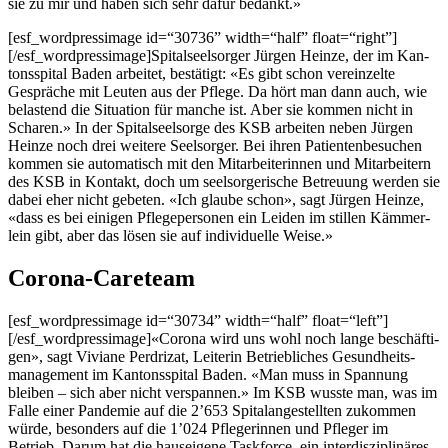
sie zu mir und haben sich sehr dafür bedankt.»
[esf_wordpressimage id=“30736” width=“half” float=“right”]
[/esf_wordpressimage]Spitalseelsorger Jür­gen Heinze, der im Kan­
ton­sspi­tal Baden arbeit­et, bestätigt: «Es gibt schon vere­inzelte
Gespräche mit Leuten aus der Pflege. Da hört man dann auch, wie
belas­tend die Sit­u­a­tion für manche ist. Aber sie kom­men nicht in
Scharen.» In der Spi­talseel­sorge des KSB arbeit­en neben Jür­gen
Heinze noch drei weit­ere Seel­sorg­er. Bei ihren Patien­tenbe­suchen
kom­men sie automa­tisch mit den Mitar­bei­t­erin­nen und Mitar­beit­ern
des KSB in Kon­takt, doch um seel­sorg­erische Betreu­ung wer­den sie
dabei eher nicht gebeten. «Ich glaube schon», sagt Jür­gen Heinze,
«dass es bei eini­gen Pflegeper­so­n­en ein Lei­den im stillen Käm­mer­
lein gibt, aber das lösen sie auf indi­vidu­elle Weise.»
Corona-Careteam
[esf_wordpressimage id=“30734” width=“half” float=“left”]
[/esf_wordpressimage]«Corona wird uns wohl noch lange beschäfti­
gen», sagt Viviane Per­drizat, Lei­t­erin Betrieblich­es Gesund­heits­
man­age­ment im Kan­ton­sspi­tal Baden. «Man muss in Span­nung
bleiben – sich aber nicht verspan­nen.» Im KSB wusste man, was im
Falle ein­er Pan­demie auf die 2’653 Spi­ta­langestell­ten zukom­men
würde, beson­ders auf die 1’024 Pflegerin­nen und Pfleger im
Betrieb. Darum hat die hau­seigene Task­force, ein inter­diszi­plinäres