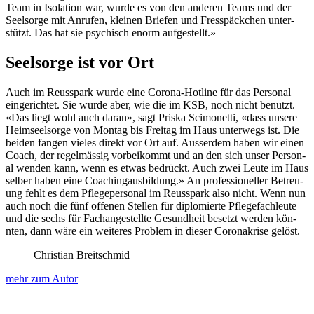
Team in Iso­la­tion war, wurde es von den anderen Teams und der
Seel­sorge mit Anrufen, kleinen Briefen und Fresspäckchen unter­
stützt. Das hat sie psy­chisch enorm aufgestellt.»
Seelsorge ist vor Ort
Auch im Reuss­park wurde eine Coro­na-Hot­line für das Per­son­al
ein­gerichtet. Sie wurde aber, wie die im KSB, noch nicht benutzt.
«Das liegt wohl auch daran», sagt Priska Sci­mon­et­ti, «dass unsere
Heim­seel­sorge von Mon­tag bis Fre­itag im Haus unter­wegs ist. Die
bei­den fan­gen vieles direkt vor Ort auf. Ausser­dem haben wir einen
Coach, der regelmäs­sig vor­beikommt und an den sich unser Per­son­
al wen­den kann, wenn es etwas bedrückt. Auch zwei Leute im Haus
sel­ber haben eine Coachin­gaus­bil­dung.» An pro­fes­sioneller Betreu­
ung fehlt es dem Pflegeper­son­al im Reuss­park also nicht. Wenn nun
auch noch die fünf offe­nen Stellen für diplomierte Pflege­fach­leute
und die sechs für Fachangestellte Gesund­heit beset­zt wer­den kön­
nten, dann wäre ein weit­eres Prob­lem in dieser Coro­n­akrise gelöst.
Christian Breitschmid
mehr zum Autor