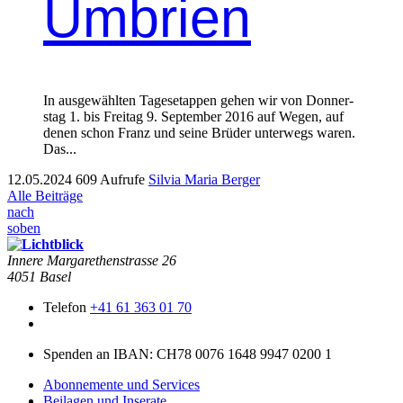
Umbrien
In aus­gewählten Tage­se­tap­pen gehen wir von Don­ner­
stag 1. bis Fre­itag 9. Sep­tem­ber 2016 auf Wegen, auf
denen schon Franz und seine Brüder unter­wegs waren.
Das...
12.05.2024
609 Aufrufe
Silvia Maria Berger
Alle Beiträge
nach
soben
Innere Mar­garethen­strasse 26
4051 Basel
Telefon
+41 61 363 01 70
Spenden an IBAN: CH78 0076 1648 9947 0200 1
Abonnemente und Services
Beilagen und Inserate