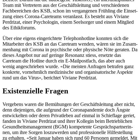
Team mit Vertretern aus der Geschäft­sleitung und ver­schiede­nen
Fach­bere­ichen des KSB, schon im ver­gan­genen Früh­ling die Ein­set­
zung eines Coro­na-Careteams ver­an­lasst. Es beste­ht aus Viviane
Per­drizat, ein­er Psy­cholo­gin, einem Seel­sorg­er und einem Mit­glied
des Ethik­fo­rums.
Über eine eigens ein­gerichtete Tele­phon­hot­line kon­nten sich die
Mitar­beit­er des KSB an das Careteam wen­den, wären sie im Zusam­
men­hang mit Coro­na in psy­chis­che oder physis­che Nöte ger­at­en. Da
dieses Ange­bot nur auf geringe Res­o­nanz stiess, erset­zte das
Careteam die Hot­line durch ein E‑Mailpostfach, das aber auch
wenig angeschrieben wurde. «Die meis­ten Anfra­gen betrafen ganz
konkrete, vornehm­lich medi­zinis­che und organ­isatorische Aspek­te
rund um das Virus», berichtet Viviane Per­drizat.
Existenzielle Fragen
Vergebens waren die Bemühun­gen der Geschäft­sleitung aber nicht,
denn diejeni­gen, die auf­grund der Coro­n­a­pan­demie doch Äng­ste
entwick­el­ten oder deren Pri­vatleben auf ein­mal in Schieflage geri­et,
fan­den in Viviane Per­drizat und ihrer Kol­le­gin beim Betrieblichen
Gesund­heits­man­age­ment (BGM) kom­pe­tente Gesprächspart­ner­in­
nen, um ihre Sor­gen loszuw­er­den und pro­fes­sionelle Hil­festel­lung
zu erhal­ten. «Seit Jan­u­ar haben sich rund 60 Per­so­n­en gemeldet. Mit