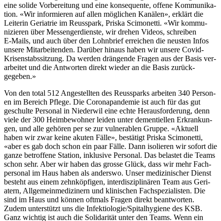
eine solide Vor­bere­itung und eine kon­se­quente, offene Kom­mu­nika­
tion. «Wir informieren auf allen möglichen Kanälen», erk­lärt die
Lei­t­erin Geri­atrie im Reuss­park, Priska Sci­mon­et­ti. «Wir kom­mu­
nizieren über Mes­sen­ger­di­en­ste, wir drehen Videos, schreiben
E‑Mails, und auch über den Lohn­brief erre­ichen die neusten Infos
unsere Mitar­bei­t­en­den. Darüber hin­aus haben wir unsere Covid-
Krisen­stab­ssitzung. Da wer­den drän­gende Fra­gen aus der Basis ver­
ar­beit­et und die Antworten direkt wieder an die Basis zurück­
gegeben.»
Von den total 512 Angestell­ten des Reuss­parks arbeit­en 340 Per­so­n­
en im Bere­ich Pflege. Die Coro­n­a­pan­demie ist auch für das gut
geschulte Per­son­al in Nieder­wil eine echte Her­aus­forderung, denn
viele der 300 Heim­be­wohn­er lei­den unter demen­tiellen Erkrankun­
gen, und alle gehören per se zur vul­ner­a­blen Gruppe. «Aktuell
haben wir zwar keine akuten Fälle», bestätigt Priska Sci­mon­et­ti,
«aber es gab doch schon ein paar Fälle. Dann isolieren wir sofort die
ganze betrof­fene Sta­tion, inklu­sive Per­son­al. Das belastet die Teams
schon sehr. Aber wir haben das grosse Glück, dass wir mehr Fach­
per­son­al im Haus haben als ander­swo. Unser medi­zinis­ch­er Dienst
beste­ht aus einem zehnköp­fi­gen, inter­diszi­plinären Team aus Geri­
atern, All­ge­mein­medi­zin­ern und klin­is­chen Fach­spezial­is­ten. Die
sind im Haus und kön­nen oft­mals Fra­gen direkt beant­worten.
Zudem unter­stützt uns die Infektiologie/Spitalhygiene des KSB.
Ganz wichtig ist auch die Sol­i­dar­ität unter den Teams. Wenn ein