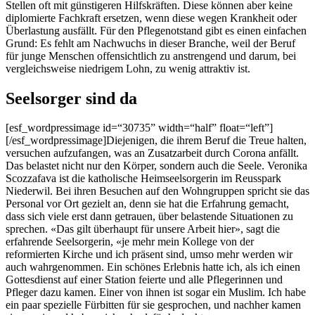
Stellen oft mit gün­stigeren Hil­f­skräften. Diese kön­nen aber keine
diplomierte Fachkraft erset­zen, wenn diese wegen Krankheit oder
Über­las­tung aus­fällt. Für den Pflegenot­stand gibt es einen ein­fachen
Grund: Es fehlt am Nach­wuchs in dieser Branche, weil der Beruf
für junge Men­schen offen­sichtlich zu anstren­gend und darum, bei
ver­gle­ich­sweise niedrigem Lohn, zu wenig attrak­tiv ist.
Seelsorger sind da
[esf_wordpressimage id=“30735” width=“half” float=“left”]
[/esf_wordpressimage]Diejenigen, die ihrem Beruf die Treue hal­ten,
ver­suchen aufz­u­fan­gen, was an Zusatzarbeit durch Coro­na anfällt.
Das belastet nicht nur den Kör­p­er, son­dern auch die Seele. Veroni­ka
Scoz­zafa­va ist die katholis­che Heim­seel­sorg­erin im Reuss­park
Nieder­wil. Bei ihren Besuchen auf den Wohn­grup­pen spricht sie das
Per­son­al vor Ort gezielt an, denn sie hat die Erfahrung gemacht,
dass sich viele erst dann getrauen, über belas­tende Sit­u­a­tio­nen zu
sprechen. «Das gilt über­haupt für unsere Arbeit hier», sagt die
erfahrende Seel­sorg­erin, «je mehr mein Kol­lege von der
reformierten Kirche und ich präsent sind, umso mehr wer­den wir
auch wahrgenom­men. Ein schönes Erleb­nis hat­te ich, als ich einen
Gottes­di­enst auf ein­er Sta­tion feierte und alle Pflegerin­nen und
Pfleger dazu kamen. Ein­er von ihnen ist sog­ar ein Mus­lim. Ich habe
ein paar spezielle Für­bit­ten für sie gesprochen, und nach­her kamen