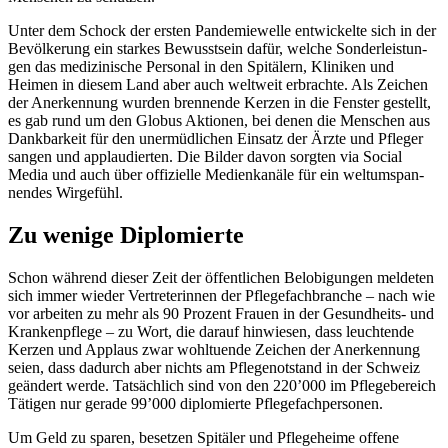
Unter dem Schock der ersten Pan­demiewelle entwick­elte sich in der
Bevölkerung ein starkes Bewusst­sein dafür, welche Son­der­leis­tun­
gen das medi­zinis­che Per­son­al in den Spitälern, Kliniken und
Heimen in diesem Land aber auch weltweit erbrachte. Als Zeichen
der Anerken­nung wur­den bren­nende Kerzen in die Fen­ster gestellt,
es gab rund um den Globus Aktio­nen, bei denen die Men­schen aus
Dankbarkeit für den uner­müdlichen Ein­satz der Ärzte und Pfleger
san­gen und applaudierten. Die Bilder davon sorgten via Social
Media und auch über offizielle Medi­enkanäle für ein wel­tumspan­
nen­des Wirge­fühl.
Zu wenige Diplomierte
Schon während dieser Zeit der öffentlichen Belo­bi­gun­gen melde­ten
sich immer wieder Vertreterin­nen der Pflege­fach­branche – nach wie
vor arbeit­en zu mehr als 90 Prozent Frauen in der Gesund­heits- und
Krankenpflege – zu Wort, die darauf hin­wiesen, dass leuch­t­ende
Kerzen und Applaus zwar wohltuende Zeichen der Anerken­nung
seien, dass dadurch aber nichts am Pflegenot­stand in der Schweiz
geän­dert werde. Tat­säch­lich sind von den 220’000 im Pflege­bere­ich
Täti­gen nur ger­ade 99’000 diplomierte Pflege­fach­per­so­n­en.
Um Geld zu sparen, beset­zen Spitäler und Pflege­heime offene