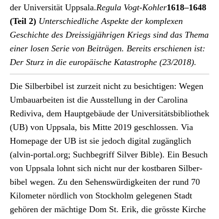
der Uni­ver­sität Upp­sala.
Reg­u­la Vogt-Kohler
1618–1648
(Teil 2)
Unter­schiedliche Aspek­te der kom­plex­en
Geschichte des Dreis­sigjähri­gen Kriegs sind das The­ma
ein­er losen Serie von Beiträ­gen. Bere­its erschienen ist:
Der Sturz in die europäis­che ­Katas­tro­phe (23/2018).
Die Sil­ber­bibel ist zurzeit nicht zu besichti­gen: Wegen
Umbauar­beit­en ist die Ausstel­lung in der Car­oli­na
Redi­vi­va, dem Haupt­ge­bäude der Uni­ver­sitäts­bib­lio­thek
(UB) von Upp­sala, bis Mitte 2019 geschlossen. Via
Home­page der UB ist sie jedoch dig­i­tal zugänglich
(alvin-portal.org; Such­be­griff Sil­ver Bible). Ein Besuch
von Upp­sala lohnt sich nicht nur der kost­baren Sil­ber­
bibel wegen. Zu den Sehenswürdigkeit­en der rund 70
Kilo­me­ter nördlich von Stock­holm gele­ge­nen Stadt
gehören der mächtige Dom St. Erik, die grösste Kirche