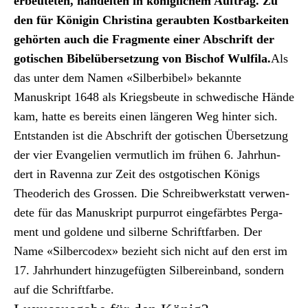
erbeuteten, han­del­ten in königlichem Auf­trag. Zu
den für Köni­gin Christi­na ger­aubten Kost­barkeit­en
gehörten auch die Frag­mente ein­er Abschrift der
gotis­chen Bibelüber­set­zung von Bischof Wul­fi­la.
Als
das unter dem Namen «Sil­ber­bibel» bekan­nte
Manuskript 1648 als Kriegs­beute in schwedis­che Hände
kam, hat­te es bere­its ­einen län­geren Weg hin­ter sich.
Ent­standen ist die Abschrift der gotis­chen Über­set­zung
der vier Evan­gelien ver­mut­lich im frühen 6. Jahrhun­
dert in Raven­na zur Zeit des ost­go­tis­chen Königs
Theoderich des Grossen. Die Schreib­w­erk­statt ver­wen­
dete für das Manuskript pur­purrot einge­färbtes Perga­
ment und gold­ene und sil­berne Schrift­far­ben. Der
Name «Sil­ber­codex» bezieht sich nicht auf den erst im
17. Jahrhun­dert hinzuge­fügten Sil­bere­in­band, son­dern
auf die Schrift­farbe.