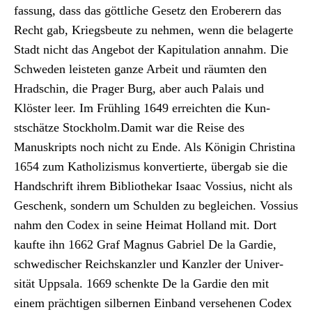
fas­sung, dass das göt­tliche Gesetz den Erober­ern das
Recht gab, Kriegs­beute zu nehmen, wenn die belagerte
Stadt nicht das Ange­bot der Kapit­u­la­tion annahm. Die
Schwe­den leis­teten ganze Arbeit und räumten den
Hrad­schin, die Prager Burg, aber auch Palais und
Klöster leer. Im Früh­ling 1649 erre­icht­en die Kun­
stschätze Stock­holm.Damit war die Reise des
Manuskripts noch nicht zu Ende. Als Köni­gin Christi­na
1654 zum Katholizis­mus kon­vertierte, über­gab sie die
Hand­schrift ihrem Bib­lio­thekar Isaac Vos­sius, nicht als
Geschenk, son­dern um Schulden zu begle­ichen. Vos­sius
nahm den Codex in seine Heimat Hol­land mit. Dort
kaufte ihn 1662 Graf Mag­nus Gabriel De la Gardie,
schwedis­ch­er Reich­skan­zler und Kan­zler der Uni­ver­
sität Upp­sala. 1669 schenk­te De la Gardie den mit
einem prächti­gen sil­ber­nen Ein­band verse­henen Codex