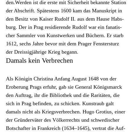
den.Wer­den ist die erste mit Sicher­heit bekan­nte Sta­tion
der Abschrift. Spätestens 1600 kam das Manuskript in
den Besitz von Kaiser Rudolf II. aus dem Hause Hab­s­
burg. Der in Prag resi­dierende Rudolf war ein fanatis­
ch­er Samm­ler von Kunst­werken und Büch­ern. Er starb
1612, sechs Jahre bevor mit dem Prager Fen­ster­sturz
der Dreis­sigjährige Krieg begann.
Damals kein Verbrechen
Als Köni­gin Christi­na Anfang August 1648 von der
Eroberung Prags erfuhr, gab sie Gen­er­al Königs­mar­ck
den Auf­trag, ihr die Bib­lio­thek und die Rar­itäten, die
sich in Prag befind­en, zu schick­en. Kun­straub galt
damals nicht als Kriegsver­brechen. Hugo Grotius, ein­er
der Grün­derväter des Völk­er­rechts und schwedis­ch­er
Botschafter in Frankre­ich (1634–1645), ver­trat die Auf­