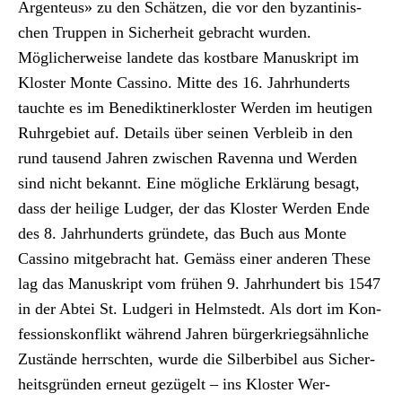
Argen­teus» zu den Schätzen, die vor den byzan­ti­nis­
chen Trup­pen in Sicher­heit gebracht wur­den.
Möglicher­weise lan­dete das kost­bare Manuskript im
Kloster Monte Cassi­no. Mitte des 16. Jahrhun­derts
tauchte es im Benedik­tin­erk­loster Wer­den im heuti­gen
Ruhrge­bi­et auf. Details über seinen Verbleib in den
rund tausend Jahren zwis­chen Raven­na und Wer­den
sind nicht bekan­nt. Eine mögliche Erk­lärung besagt,
dass der heilige Ludger, der das Kloster Wer­den Ende
des 8. Jahrhun­derts grün­dete, das Buch aus Monte
Cassi­no mit­ge­bracht hat. Gemäss ein­er anderen These
lag das Manuskript vom frühen 9. Jahrhun­dert bis 1547
in der Abtei St. Ludgeri in Helm­st­edt. Als dort im Kon­
fes­sion­skon­flikt während Jahren bürg­erkriegsähn­liche
Zustände herrscht­en, wurde die Sil­ber­bibel aus Sicher­
heits­grün­den erneut gezügelt – ins Kloster Wer­