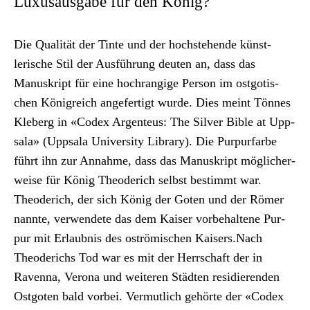
Luxusausgabe für den König?
Die Qual­ität der Tinte und der hochste­hende kün­st­
lerische Stil der Aus­führung deuten an, dass das
Manuskript für eine hochrangige Per­son im ost­go­tis­
chen Kön­i­gre­ich ange­fer­tigt wurde. Dies meint Tönnes
Kle­berg in «Codex Argen­teus: The Sil­ver Bible at Upp­
sala» (Upp­sala Uni­ver­si­ty Library). Die Pur­pur­farbe
führt ihn zur Annahme, dass das Manuskript möglicher­
weise für König Theoderich selb­st bes­timmt war.
Theoderich, der sich König der Goten und der Römer
nan­nte, ver­wen­dete das dem Kaiser vor­be­hal­tene Pur­
pur mit Erlaub­nis des oströmis­chen Kaisers.Nach
Theoderichs Tod war es mit der Herrschaft der in
Raven­na, Verona und weit­eren Städten resi­dieren­den
Ost­goten bald vor­bei. Ver­mut­lich gehörte der «Codex