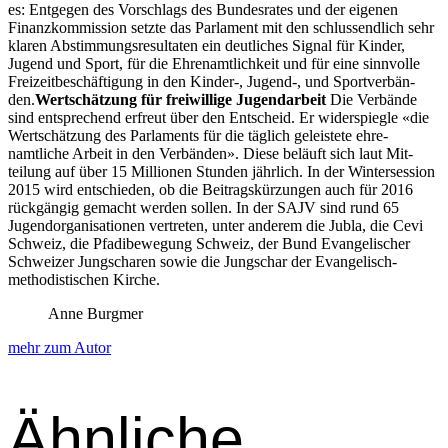
es: Ent­ge­gen des Vorschlags des Bun­desrates und der eige­nen
Finanzkom­mis­sion set­zte das Par­la­ment mit den schlussendlich sehr
klaren Abstim­mungsre­sul­tat­en ein deut­lich­es Sig­nal für Kinder,
Jugend und Sport, für die Ehre­namtlichkeit und für eine sin­nvolle
Freizeitbeschäf­ti­gung in den Kinder‑, Jugend‑, und Sportver­bän­
den.
Wertschätzung für frei­willige Jugen­dar­beit
Die Ver­bände
sind entsprechend erfreut über den Entscheid. Er wider­spiegle «die
Wertschätzung des Par­la­ments für die täglich geleis­tete ehre­
namtliche Arbeit in den Ver­bän­den». Diese beläuft sich laut Mit­
teilung auf über 15 Mil­lio­nen Stun­den jährlich. In der Win­ter­s­es­sion
2015 wird entsch­ieden, ob die Beitragskürzun­gen auch für 2016
rück­gängig gemacht wer­den sollen. In der SAJV sind rund 65
Jugen­dor­gan­i­sa­tio­nen vertreten, unter anderem die Jubla, die Cevi
Schweiz, die Pfadibewe­gung Schweiz, der Bund Evan­ge­lis­ch­er
Schweiz­er Jungscharen sowie die Jungschar der Evan­ge­lisch-
methodis­tis­chen Kirche.
Anne Burgmer
mehr zum Autor
Ähnliche