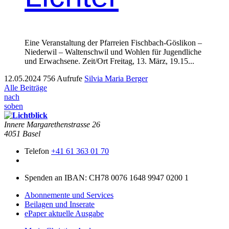
Eine Ver­anstal­tung der Pfar­reien Fis­chbach-Gös­likon –
Nieder­wil – Wal­tenschwil und Wohlen für Jugendliche
und Erwach­sene. Zeit/Ort Fre­itag, 13. März, 19.15...
12.05.2024
756 Aufrufe
Silvia Maria Berger
Alle Beiträge
nach
soben
Innere Mar­garethen­strasse 26
4051 Basel
Telefon
+41 61 363 01 70
Spenden an IBAN: CH78 0076 1648 9947 0200 1
Abonnemente und Services
Beilagen und Inserate
ePaper aktuelle Ausgabe