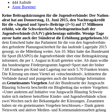
444 Aufrufe
Anne Burgmer
Keine Beitragskürzun­gen für die Jugend­ver­bände: Der Nation­
al­rat hat am Don­ner­stag, 11. Juni 2015, den Nach­tragskred­it
für die «Jugend und Sport»-Beiträge (J+S) auf 17 Mil­lio­nen
erhöht, wie die Schweiz­erische Arbeits­ge­mein­schaft der
Jugend­ver­bände (SAJV) gle­ichen­tags mit­teilte. Wenige Tage
zuvor hat­te auch der Stän­der­at die Erhöhung gut­ge­heis­sen.
Mit
dem Entscheid habe das Par­la­ment für die von den Jugend­ver­bän­
den geforderte Pla­nungssicher­heit für das laufende Lager­jahr 2015
gesorgt, so die Mit­teilung weit­er. Am 10. März hat­te das Bun­de­samt
für Sport (BASPO) die Jugend­ver­bände über eine Beitragskürzung
informiert, die per 1. August in Kraft getreten wäre. Ab dann wollte
das bun­de­seigene Förder­pro­gramm Jugend+Sport statt der bish­er
7.60 Franken pro Kind und Lagertag nur noch 5.70 Franken leis­ten.
Die Kürzung um einen Vier­tel sei «ein­schnei­dend», kri­tisierten die
Ver­bände darauf und prangerten auch die kurzfristige Infor­ma­tion
an.
Gemein­sames Vorge­hen
Auf der Bun­des­seite der Jung­wacht
Blau­r­ing Schweiz beschreibt ein Blog­beitrag das weit­ere Vorge­hen:
«Unter anderem auf Ini­tia­tive von Jung­wacht Blau­r­ing Schweiz
trafen sich mehrere betrof­fene Kinder- und Jugend­ver­bände schon
zwei Wochen nach der Bekan­nt­gabe der Kürzun­gen. Zusam­men
haben sie ein gemein­sames Vorge­hen beschlossen.» Dank gutem
Net­zw­erk und aktiv­er Medi­en- und Kom­mu­ni­ak­tion­sar­beit gelang