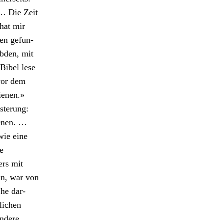
 … Die Zeit
hat mir
en gefun­
­den, mit
Bibel lese
 vor dem
ienen.»
­terung:
ienen. …
wie eine
e
ers mit
nn, war von
Ehe dar­
flichen
andere