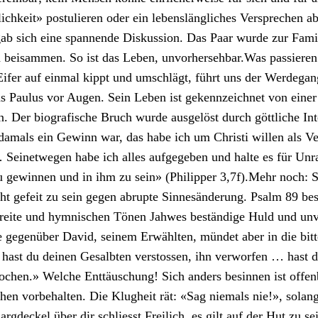
lichkeit» pos­tulieren oder ein lebenslänglich­es Ver­sprechen a
ab sich eine span­nende Diskus­sion. Das Paar wurde zur Fam­i­l
 beisam­men. So ist das Leben, unvorherse­hbar.Was passieren
ifer auf ein­mal kippt und umschlägt, führt uns der Werde­gan
as Paulus vor Augen. Sein Leben ist gekennze­ich­net von ein­er
n. Der biografis­che Bruch wurde aus­gelöst durch göt­tliche Inte
amals ein Gewinn war, das habe ich um Christi willen als Ver
… Seinetwe­gen habe ich alles aufgegeben und halte es für Unr
u gewin­nen und in ihm zu sein» (Philip­per 3,7f).Mehr noch: S
cht gefeit zu sein gegen abrupte Sin­nesän­derung. Psalm 89 bes
Bre­ite und hym­nis­chen Tönen Jah­wes beständi­ge Huld und unv
e gegenüber David, seinem Erwählten, mün­det aber in die bit­
hast du deinen Gesalbten ver­stossen, ihn ver­wor­fen … hast 
chen.» Welche Ent­täuschung! Sich anders besin­nen ist offen­
en vor­be­hal­ten. Die Klugheit rät: «Sag niemals nie!», solan
argdeck­el über dir schliesst.Freilich, es gilt auf der Hut zu se