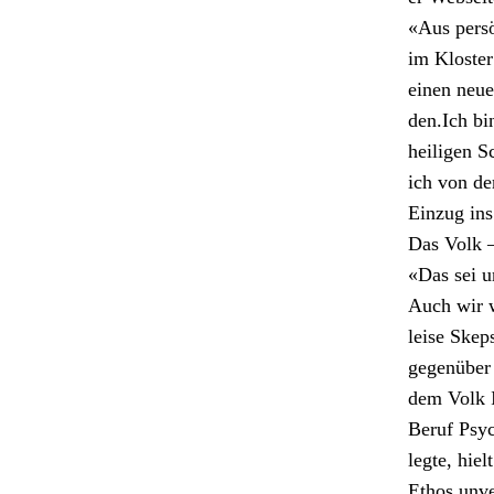
«Aus per­s
im Kloster
einen neue
den.Ich bi
heili­gen 
ich von de
Einzug ins
Das Volk –
«Das sei u
Auch wir w
leise Skep­
gegenüber 
dem Volk I
Beruf Psy­c
legte, hiel
Ethos unve