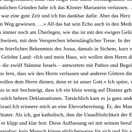
ön­lichen Grün­den habe ich das Kloster Mari­astein ver­lassen.
 war eine gute Zeit und ich bin dankbar dafür. Aber das Herz 
n Weg gewiesen. …» All das hat sein Echo auch in den Medi­
n immer noch am Über­legen, wie das ist mit den ewigen Gelüb
Schwüren, mit dem Ver­sprechen lebenslänglich­er Treue. In der 
m feier­lichen Beken­nt­nis des Josua, damals in Sichem, kurz
 Gelobte Land: «Ich und mein Haus, wir wollen dem Her­rn d
 die zwölf Stämme Israels – antwortete mit Pathos und Begeis
ns fern, dass wir den Her­rn ver­lassen und anderen Göt­tern d
ollen dem Her­rn dienen; denn er ist unser Gott.» Ich spüre, 
sis in mir hochsteigt, dass ich ein klein wenig auf Dis­tanz geh
solch hehren Dekla­ma­tio­nen. Tat­säch­lich kam es ja ganz and
srael.Ich erin­nere mich an eine Ehevor­bere­itung. Er, der Ma
hi­ater. Als ich, gut katholisch, ihm die Unau­flös­lichkeit der 
t er klipp und klar fest: Diese Auf­fas­sung sei mit seinem beru­
re­in­bar; kein Men­sch könne ehrlicher­weise für sich und für 