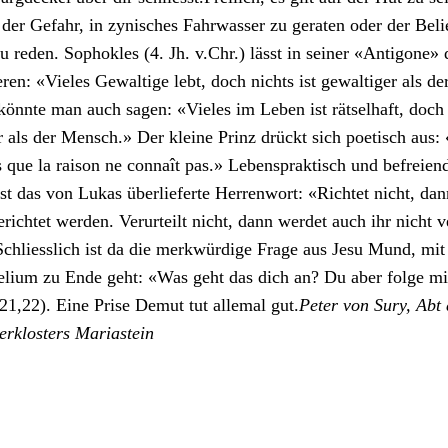
er Gefahr, in zynis­ches Fahrwass­er zu ger­at­en oder der Beli
u reden. Sophok­les (4. Jh. v.Chr.) lässt in sein­er «Antigone»
eren: «Vieles Gewaltige lebt, doch nichts ist gewaltiger als de
 kön­nte man auch sagen: «Vieles im Leben ist rät­sel­haft, doch 
ter als der Men­sch.» Der kleine Prinz drückt sich poet­isch aus
 que la rai­son ne con­naît pas.» Leben­sprak­tisch und befreien
st das von Lukas über­lieferte Her­ren­wort: «Richtet nicht, da
erichtet wer­den. Verurteilt nicht, dann werdet auch ihr nicht ve
Schliesslich ist da die merk­würdi­ge Frage aus Jesu Mund, mit
eli­um zu Ende geht: «Was geht das dich an? Du aber folge m
21,22). Eine Prise Demut tut alle­mal gut.
Peter von Sury, Abt 
­erk­losters Mari­astein