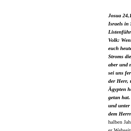
Josua 24,
Israels in
Listen­füh
Volk: Wenn
euch heute
Stroms die
aber und 
sei uns fe
der Herr, 
Ägypten he
getan hat.
und unter 
dem Her­rn
hal­ben Jah
er Web­seit