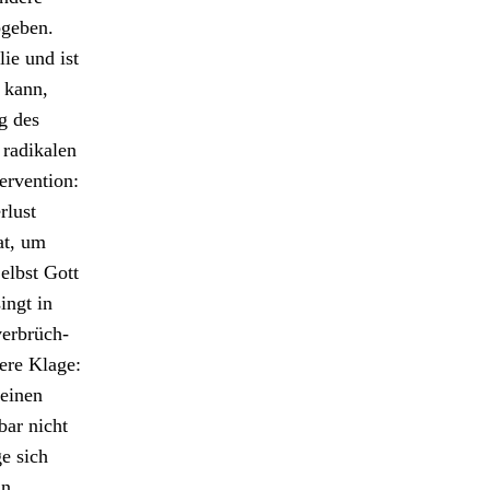
bgeben.
ie und ist
 kann,
g des
 radikalen
r­ven­tion:
­lust
at, um
elb­st Gott
ingt in
er­brüch­
tere Klage:
deinen
bar nicht
ge sich
in