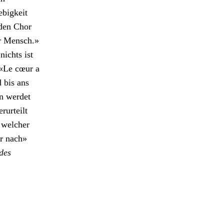
ebigkeit
 den Chor
r Men­sch.»
nichts ist
: «Le cœur a
d bis ans
nn werdet
rurteilt
 welch­er
ir nach»
des