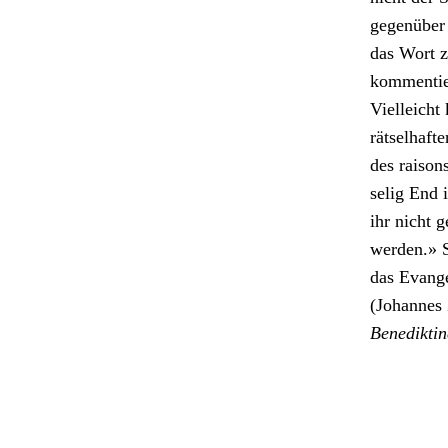
gegenüber d
das Wort z
kom­men­ti
Vielle­icht
rät­sel­haf
des raisons
selig End i
ihr nicht g
wer­den.» 
das Evan­g
(Johannes 
Benedik­tin