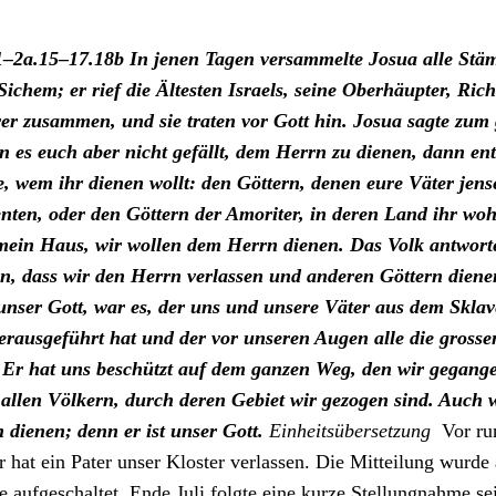
1–2a.15–17.18b
In jenen Tagen ver­sam­melte Josua alle St
 Sichem; er rief die Ältesten Israels, seine Ober­häupter, Ric
rer zusam­men, und sie trat­en vor Gott hin. ­Josua sagte zum
 es euch aber nicht gefällt, dem Her­rn zu dienen, dann ents
, wem ihr dienen wollt: den Göt­tern, denen eure Väter jen­se
n­ten, oder den Göt­tern der Amor­it­er, in deren Land ihr woh
mein Haus, wir wollen dem Her­rn dienen.
Das Volk antwort
rn, dass wir den Her­rn ver­lassen und anderen Göt­tern dien
unser Gott, war es,
der uns und unsere Väter aus dem Sklav
r­aus­ge­führt hat und der vor unseren Augen alle die gross
 Er hat uns beschützt auf dem ganzen Weg, den wir gegan­ge
allen Völk­ern, durch deren Gebi­et wir gezo­gen sind. Auch 
 dienen; denn er ist unser Gott.
Ein­heit­süber­set­zung
Vor ru
r hat ein Pater unser Kloster ver­lassen. Die Mit­teilung wurde
e aufgeschal­tet, Ende Juli fol­gte eine kurze Stel­lung­nahme sein