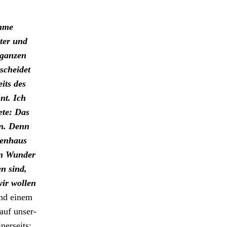
ämme
hter und
 ganzen
chei­det
its des
nt. Ich
ete: Das
en. Denn
en­haus
en Wun­der
n sind,
wir wollen
nd einem
 auf unser­
­er­seits: