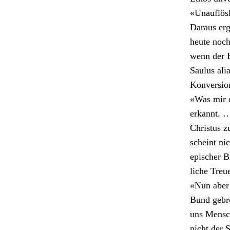
«Unau­flös­
Daraus erg
heute noch
wenn der E
Saulus ali
Kon­ver­sio
«Was mir d
erkan­nt. 
Chris­tus z
scheint ni
epis­ch­er 
liche Treu
«Nun aber 
Bund gebro
uns Men­sch
nicht der S