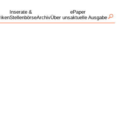
Inserate &
ePaper
iken
Stellenbörse
Archiv
Über uns
aktuelle Ausgabe