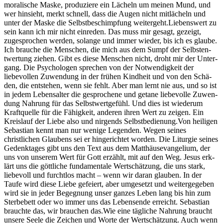
moralis­che Maske, pro­duziere ein Lächeln um meinen Mund, und
wer hin­sieht, merkt schnell, dass die Augen nicht mitlächeln und
unter der Maske die Selb­st­beschimp­fung weit­erge­ht.Liebenswert zu
sein kann ich mir nicht einre­den. Das muss mir gesagt, gezeigt,
zuge­sprochen wer­den, solange und immer wieder, bis ich es glaube.
Ich brauche die Men­schen, die mich aus dem Sumpf der Selb­sten­
twer­tung ziehen. Gibt es diese Men­schen nicht, dro­ht mir der Unter­
gang. Die Psy­cholo­gen sprechen von der Notwendigkeit der
liebevollen Zuwen­dung in der frühen Kind­heit und von den Schä­
den, die entste­hen, wenn sie fehlt. Aber man lernt nie aus, und so ist
in jedem Leben­salter die gesproch­ene und getane liebevolle Zuwen­
dung Nahrung für das Selb­st­wert­ge­fühl. Und dies ist wiederum
Kraftquelle für die Fähigkeit, anderen ihren Wert zu zeigen. Ein
Kreis­lauf der Liebe also und nir­gends Selb­st­be­di­enung.Von heili­gen
Sebas­t­ian ken­nt man nur wenige Leg­en­den. Wegen seines
christlichen Glaubens sei er hin­gerichtet wor­den. Die Liturgie seines
Gedenk­tages gibt uns den Text aus dem Matthäu­se­van­geli­um, der
uns von unserem Wert für Gott erzählt, mit auf den Weg. Jesus erk­
lärt uns die göt­tliche fun­da­men­tale Wertschätzung, die uns stark,
liebevoll und furcht­los macht – wenn wir daran glauben. In der
Taufe wird diese Liebe gefeiert, aber umge­set­zt und weit­ergegeben
wird sie in jed­er Begeg­nung unser ganzes Leben lang bis hin zum
Ster­be­bett oder wo immer uns das Lebensende erre­icht. Sebas­t­ian
brauchte das, wir brauchen das.Wie eine tägliche Nahrung braucht
unsere Seele die Zeichen und Worte der Wertschätzung. Auch wenn