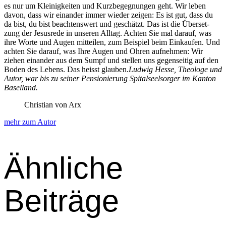
es nur um Kleinigkeit­en und Kurzbegeg­nun­gen geht. Wir leben
davon, dass wir einan­der immer wieder zeigen: Es ist gut, dass du
da bist, du bist beacht­enswert und geschätzt. Das ist die Über­set­
zung der Jesusrede in unseren All­t­ag. Acht­en Sie mal darauf, was
ihre Worte und Augen mit­teilen, zum Beispiel beim Einkaufen. Und
acht­en Sie darauf, was Ihre Augen und Ohren aufnehmen: Wir
ziehen einan­der aus dem Sumpf und stellen uns gegen­seit­ig auf den
Boden des Lebens. Das heisst glauben.
Lud­wig Hesse, The­ologe und
Autor, war bis zu sein­er Pen­sion­ierung Spi­talseel­sorg­er im Kan­ton
Basel­land.
Christian von Arx
mehr zum Autor
Ähnliche
Beiträge