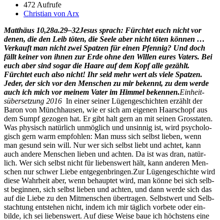
472 Aufrufe
Christian von Arx
Matthäus 10,28a.29–32
Jesus sprach: Fürchtet euch nicht vor
denen, die den Leib töten, die Seele aber nicht töten kön­nen …
Verkauft man nicht zwei Spatzen für einen Pfen­nig? Und doch
fällt kein­er von ihnen zur Erde ohne den Willen eures Vaters. Bei
euch aber sind sog­ar die Haare auf dem Kopf alle gezählt.
Fürchtet euch also nicht! Ihr seid mehr wert als viele Spatzen.
Jed­er, der sich vor den Men­schen zu mir beken­nt, zu dem werde
auch ich mich vor meinem Vater im Him­mel beken­nen.
Ein­heit­
süber­set­zung 2016
In ein­er sein­er Lügengeschicht­en erzählt der
Baron von Münch­hausen, wie er sich am eige­nen Haarschopf aus
dem Sumpf gezo­gen hat. Er gibt halt gern an mit seinen Grosstat­en.
Was physisch natür­lich unmöglich und unsin­nig ist, wird psy­chol­o­
gisch gern warm emp­fohlen: Man muss sich selb­st lieben, wenn
man gesund sein will. Nur wer sich selb­st liebt und achtet, kann
auch andere Men­schen lieben und acht­en. Da ist was dran, natür­
lich. Wer sich selb­st nicht für liebenswert hält, kann anderen Men­
schen nur schw­er Liebe ent­ge­gen­brin­gen.Zur Lügengeschichte wird
diese Wahrheit aber, wenn behauptet wird, man könne bei sich selb­
st begin­nen, sich selb­st lieben und acht­en, und dann werde sich das
auf die Liebe zu den Mit­men­schen über­tra­gen. Selb­st­wert und Selb­
stach­tung entste­hen nicht, indem ich mir täglich vor­bete oder ein­
bilde, ich sei liebenswert. Auf diese Weise baue ich höch­stens eine