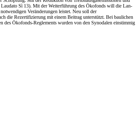
 Schöp­fung. Mit der Reduk­tion von Treib­haus­gase­mis­sio­nen und
Lauda­to Sì 13). Mit der Weit­er­führung des Öko­fonds will die Lan­
notwendi­gen Verän­derun­gen leis­tet. Neu soll der
 die Rez­er­ti­fizierung mit einem Beitrag unter­stützt. Bei baulichen
en des Öko­fonds-Regle­ments wur­den von den Syn­odalen ein­stim­mig