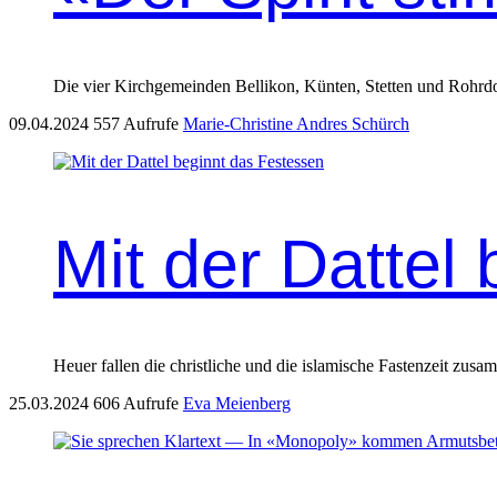
Die vier Kirchge­mein­den Bel­likon, Kün­ten, Stet­ten und Rohrdo
09.04.2024
557 Aufrufe
Marie-Christine Andres Schürch
Mit der Dattel
Heuer fall­en die christliche und die islamis­che Fas­ten­zeit zu
25.03.2024
606 Aufrufe
Eva Meienberg