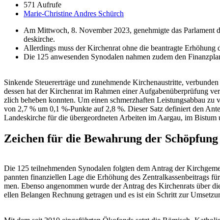
571 Aufrufe
Marie-Christine Andres Schürch
Am Mittwoch, 8. Novem­ber 2023, genehmigte das Par­la­ment de
deskirche.
Allerd­ings muss der Kirchen­rat ohne die beantragte Erhöhung de
Die 125 anwe­senden Syn­odalen nah­men zudem den Finanz­plan 2
Sink­ende Steuer­erträge und zunehmende Kirchenaus­tritte, ver­bun­den
dessen hat der Kirchen­rat im Rah­men ein­er Auf­gabenüber­prü­fung ver­schi
zlich beheben kon­nten. Um einen schmerzhaften Leis­tungsab­bau zu ver­
von 2,7 % um 0,1 %-Punk­te auf 2,8 %. Dieser Satz definiert den Anteil
Lan­deskirche für die über­ge­ord­neten Arbeit­en im Aar­gau, im Bis­tum 
Zeichen für die Bewahrung der Schöpfung
Die 125 teil­nehmenden Syn­odalen fol­gten dem Antrag der Kirchge­mei
pan­nten finanziellen Lage die Erhöhung des Zen­tralka­ssen­beitrag
men. Eben­so angenom­men wurde der Antrag des Kirchen­rats über die S
ellen Belan­gen Rech­nung getra­gen und es ist ein Schritt zur Umset­zun