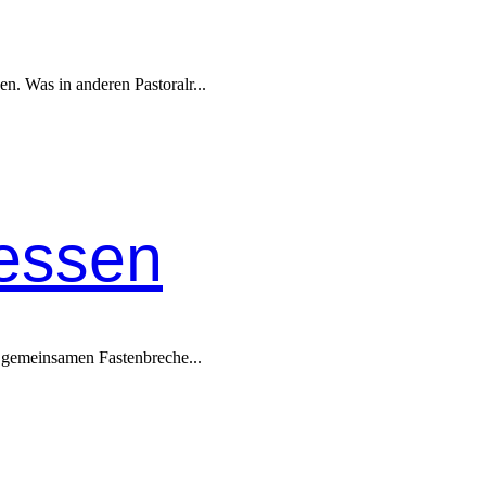
n. Was in anderen Pas­toral­r...
tessen
 gemein­samen Fas­ten­breche...