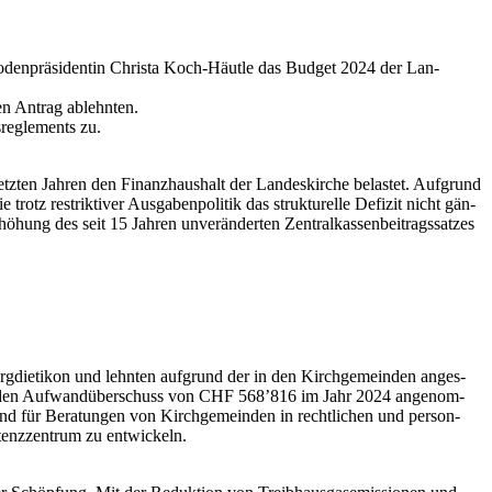
en­präsi­dentin Christa Koch-Häut­le das Bud­get 2024 der Lan­
en Antrag ablehn­ten.
e­gle­ments zu.
et­zten Jahren den Finanzhaushalt der Lan­deskirche belastet. Auf­grund
rotz restrik­tiv­er Aus­gaben­poli­tik das struk­turelle Defiz­it nicht gän­
öhung des seit 15 Jahren unverän­derten Zen­tralka­ssen­beitragssatzes
di­etikon und lehn­ten auf­grund der in den Kirchge­mein­den anges­
ieren­den Aufwandüber­schuss von CHF 568’816 im Jahr 2024 angenom­
d für Beratun­gen von Kirchge­mein­den in rechtlichen und per­son­
­tenzzen­trum zu entwick­eln.