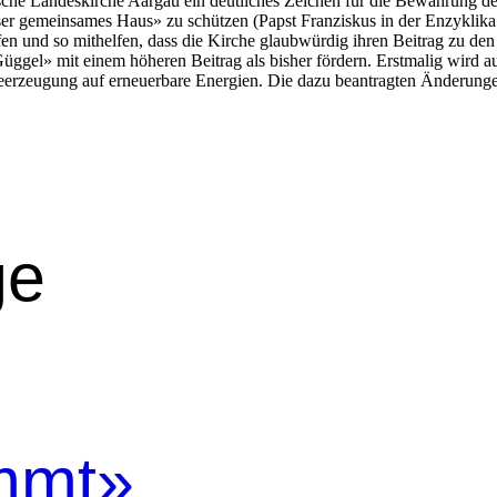
­che Lan­deskirche Aar­gau ein deut­lich­es Zeichen für die Bewahrung der
er gemein­sames Haus» zu schützen (Papst Franziskus in der Enzyk­li­ka 
­fen und so mithelfen, dass die Kirche glaub­würdig ihren Beitrag zu den 
el» mit einem höheren Beitrag als bish­er fördern. Erst­ma­lig wird auch
meerzeu­gung auf erneuer­bare Energien. Die dazu beantragten Änderun­g
ge
immt»