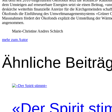
Mit dem seit 2010 einge­führten Öko­fonds set­zt die Römisch- Katholis
dem Umsteigen auf erneuer­bare Energien set­zt sie einen Beitrag, «uns
deskirche weit­er­hin finanzielle Anreize für die Kirchge­mein­den schaf
Öko­fonds die Ein­führung des Umwelt­man­age­mentsys­tems «Grün­er Gügg
Mass­nah­men fördert der Öko­fonds expliz­it die Umstel­lung der Wär
angenom­men.
Marie-Christine Andres Schürch
mehr zum Autor
Ähnliche Beiträ
«Der Spirit st