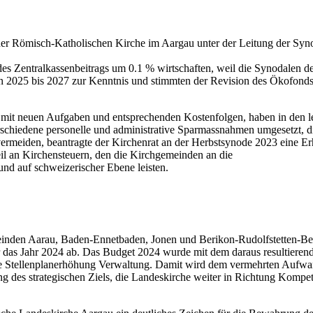
r Römisch-Katholis­chen Kirche im Aar­gau unter der Leitung der Syn­od
s Zen­tralka­ssen­beitrags um 0.1 % wirtschaften, weil die Syn­odalen d
025 bis 2027 zur Ken­nt­nis und stimmten der Revi­sion des Öko­fond­sr
 mit neuen Auf­gaben und entsprechen­den Kosten­fol­gen, haben in den l
edene per­son­elle und admin­is­tra­tive Spar­mass­nah­men umge­set­zt, die t
mei­den, beantragte der Kirchen­rat an der Herb­st­syn­ode 2023 eine Erh
 an Kirchen­s­teuern, den die Kirchge­mein­den an die
und auf schweiz­erisch­er Ebene leis­ten.
n­den Aarau, Baden-Ennet­baden, Jonen und Berikon-Rudolf­stet­ten-Berg
s für das Jahr 2024 ab. Das Bud­get 2024 wurde mit dem daraus resul­t
tel­len­plan­er­höhung Ver­wal­tung. Damit wird dem ver­mehrten Aufwan
g des strate­gis­chen Ziels, die Lan­deskirche weit­er in Rich­tung Kom­pe