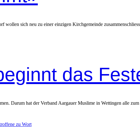
rf wollen sich neu zu ein­er einzi­gen Kirchge­meinde zusam­men­schliesse
 beginnt das Fes
sam­men. Darum hat der Ver­band Aar­gauer Mus­lime in Wet­tin­gen alle zum