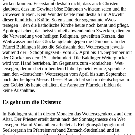
wirken kön­nen. Es erstaunt deshalb nicht, dass auch Chris­ten
glaubten, dass im Gewit­ter böse Dämo­nen wirk­sam seien und ihr
Unwe­sen trieben. Kein Wun­der betete man deshalb um Abwehr
dieser feindlichen Kräfte. So ent­stand der soge­nan­nte «Wet­
tersegen», den die katholis­che Kirche heute noch ken­nt und pflegt.
Apotropäis­chen, das heisst Unheil abwen­den­den Zweck­en, dien­ten
die Ver­wen­dung von heili­gen Reliquien, gewei­ht­en Kerzen, das
Wei­h­wass­er und das Glock­en­geläute gegen die Dämo­nen. In der
Pfar­rei Baldin­gen läutet die Sakris­tanin den Wet­tersegen jew­eils
während der «Schöp­fungszeit» vom 25. April bis 14. Sep­tem­ber mit
der Glocke aus dem 15. Jahrhun­dert. Die Baldinger Wet­ter­glocke
wird von Hand betrieben. Im Gegen­satz zum «römis­chen» Wet­
tersegen, der nur bei dro­hen­dem Unheil gebetet wurde, spendete
man den «deutschen» Wet­tersegen vom April bis zum Sep­tem­ber
nach der heili­gen Messe. Dieser Brauch hat sich im deutschsprachi­
gen Gebi­et bis heute erhal­ten, die Aar­gauer Pfar­reien bilden da
keine Aus­nahme.
Es geht um die Existenz
In Baldin­gen ste­ht in diesen Monat­en das Wet­tersegenkreuz auf dem
Altar. Der Priester erteilt damit nach der Son­ntagsmesse den Wet­
tersegen. Han­ni Von­lan­then arbeit­et als Reli­gion­späd­a­gogin und
Seel­sorg­erin im Pfar­reien­ver­band Zurzach-Stu­den­land und ist