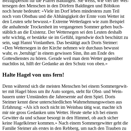
Bezugsper­son für die Pfar­rei Baldin­gen. Sie weiss, wie viel der Wet­
tersegen den Men­schen in den Dör­fern Baldin­gen und Böbikon
noch heute bedeutet: «Viele im Dorf leben min­destens zum Teil
noch vom Obst­bau und die Abhängigkeit der Ernte vom Wet­ter ist
den Leuten sehr bewusst.» Extreme Wet­ter­la­gen wie zum Beispiel
die anhal­tende Trock­en­heit im ver­gan­genen Som­mer gehen buch­
stäblich an die Exis­tenz. Der Wet­tersegen sei den Leuten deshalb
sehr wichtig, er bestärke sie im Gefühl, irgend­wie doch beschützt zu
sein, sagt Han­ni Von­lan­then. Das bestätigt auch Doris Steimer:
«Den Wet­tersegen in der Kirche nehmen wir dur­chaus bewusst
wahr, es ‚beruhigt’ in einem gewis­sen Sinn, ihn am Ende des
Gottes­di­en­stes zu hören. Ger­ade weil man dem Wet­ter gegenüber
macht­los ist, hil­ft der Gedanke an den Schutz von oben.»
Halte Hagel von uns fern!
Denn während sich die meis­ten Men­schen bei einem Som­merge­wit­
ter mit Hagel bloss um ihr Auto sor­gen, ste­ht für Obst- und Wein­
bauern unter Umstän­den die Jahre­sernte auf dem Spiel. Doris
Steimer ken­nt diese unter­schiedlichen Wahrnehmungsweisen aus
Erfahrung: «Als ich noch nicht im Wein­bau tätig war, machte ich
mir nie gross Gedanken ums Wet­ter. Heute ste­he ich bei einem
Gewit­ter da und schaue besorgt in den Him­mel, ob auch sich­er
keine Hagelkörn­er kom­men.» Nach einem Som­merge­wit­ter geht die
Fam­i­lie Steimer als erstes in den Reb­berg, um nach den Trauben zu