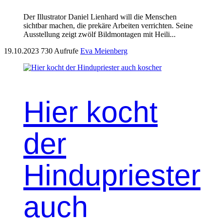
Der Illus­tra­tor Daniel Lien­hard will die Men­schen
sicht­bar machen, die prekäre Arbeit­en ver­richt­en. Seine
Ausstel­lung zeigt zwölf Bild­mon­ta­gen mit Heili­...
19.10.2023
730 Aufrufe
Eva Meienberg
Hier kocht
der
Hindupriester
auch