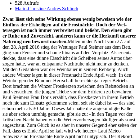
528 Aufrufe
Marie-Christine Andres Schürch
Zwar lässt sich seine Wirkung eben­so wenig beweisen wie der
Ein­fluss der Eisheili­gen auf die Frost­nächte. Doch der Wet­
tersegen ist noch immer ver­bre­it­et und beliebt. Den einen gibt
er Ruhe und Zuver­sicht, anderen kann er die Herkun­ft unser­er
Nahrung neu bewusst machen.
Mit­ten in der Nacht vom 27. auf
den 28. April 2016 stieg der Wet­tinger Paul Steimer aus dem Bett,
ging zum Fen­ster und schaute hin­aus auf den Vor­platz. Als er ent­
deck­te, dass eine dünne Eiss­chicht die Scheiben seines Autos über­
zo­gen hat­te, war an entspan­nte Nachtruhe nicht mehr zu denken.
Mit den Gedanken war der Wein­bauer in seinem Reb­berg. Auch
andere Winz­er lagen in dieser Frost­nacht Ende April wach. In den
Wein­ber­gen der Bünd­ner Herrschaft herrschte gar reger Betrieb.
Dort bracht­en die Winz­er Frostk­erzen zwis­chen den Reb­stöck­en an
und ver­sucht­en, die jun­gen Triebe vor dem Erfrieren zu bewahren.
Paul Steimers Frau Doris erzählt, dass Frostk­erzen in ihrem Betrieb
noch nie zum Ein­satz gekom­men seien, seit sie dabei ist — das sind
schon mehr als 30 Jahre. Dieses Jahr hätte die angekündigte Kälte
sie aber schon unruhig gemacht, gibt sie zu: «In den Tagen vor der
kri­tis­chen Nacht haben wir die Wet­ter­vorher­sagen häu­figer als son­st
angeschaut. Zum Glück ist es aber in unser­er Gegend eher sel­ten der
Fall, dass es Ende April so kalt wird wie heuer.» Laut Meteo
Schweiz sind Frost­nächte Ende April nicht untyp­isch. Der Reko­rd­