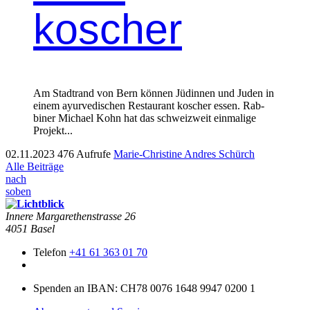
koscher
Am Stad­trand von Bern kön­nen Jüdin­nen und Juden in
einem ayurvedis­chen Restau­rant kosch­er essen. Rab­
bin­er Michael Kohn hat das schweizweit ein­ma­lige
Pro­jekt...
02.11.2023
476 Aufrufe
Marie-Christine Andres Schürch
Alle Beiträge
nach
soben
Innere Mar­garethen­strasse 26
4051 Basel
Telefon
+41 61 363 01 70
Spenden an IBAN: CH78 0076 1648 9947 0200 1