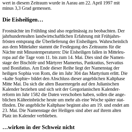
w­ert in diesem Zeitraum wurde in Aarau am 22. April 1997 mit
minus 3,3 Grad gemessen.
Die Eisheiligen…
Frost­nächte im Früh­ling sind also regelmäs­sig zu beobacht­en. Der
jahrhun­derteal­ten land­wirtschaftlichen Erfahrung mit Früh­jahrs­
frösten entsprang die Über­liefer­ung der Eisheili­gen. Wahrschein­lich
aus dem Mit­te­lal­ter stammt die Fes­tle­gung des Zeitraums für die
Nächte mit Minustem­per­a­turen: Die Eisheili­gen fall­en in Mit­teleu­
ropa auf die Tage vom 11. bis zum 14. Mai. Dies sind die Namen­
stage der Bis­chöfe und Mär­tyr­er Mamer­tus, Pankratius, Ser­vatius
und Boni­fatius. Am Ende dieser Rei­he liegt der Namen­stag der
heili­gen Sophia von Rom, die im Jahr 304 das Mar­tyri­um erlitt. Die
«kalte Sophie» bildet den Abschluss dieser ange­blichen Kalt­phase
Mitte Mai. Da sich die alten Bauern­regeln auf den Julian­is­chen
Kalen­der beziehen und sich seit der Gre­go­ri­an­is­chen Kalen­der­
reform im Jahr 1582 die Dat­en ver­schoben haben, sollen die ange­
blichen Käl­teein­brüche heute um mehr als eine Woche später stat­
tfind­en. Die ange­bliche Kalt­phase begin­nt also am 19. und endet am
23. Mai. Die Namen­stage der Heili­gen sind aber auf ihrem alten
Platz im Kalen­der verblieben.
…wirken in der Schweiz nicht