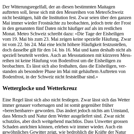
Der Wit­terungsregelfall, der an diesen bes­timmten Maita­gen
auftreten soll, liesse sich mit den Mess­rei­hen von MeteoSchweiz
nicht bestäti­gen, hält die Insti­tu­tion fest. Zwar seien über den ganzen
Mai immer wieder Frost­nächte zu beobacht­en, jedoch trete der Frost
in den genan­nten fünf Dat­en nicht häu­figer auf als im restlichen
Monat. Meteo Schweiz schreibt dazu: «Die Tage der Eisheili­gen
vom 19. Mai bis zum 23. Mai zeigen keine spezielle Häu­fung. Zwar
ist vom 22. bis 24. Mai eine leicht höhere Häu­figkeit festzustellen,
doch das­selbe gilt für den 14. bis 16. Mai und kann deshalb nicht als
speziell beurteilt wer­den. Auch an Messsta­tio­nen mit kürz­eren Mess­
rei­hen ist keine Häu­fung von Boden­frost um die Eisheili­gen zu
beobacht­en. Es lässt sich also fes­thal­ten, dass die Eisheili­gen, ver­
standen als beson­dere Phase im Mai mit gehäuftem Auftreten von
Boden­frost, in der Schweiz nicht fest­stell­bar sind.»
Wetterglocke und Wetterkreuz
Eine Regel lässt sich also nicht fes­tle­gen. Zwar lässt sich das Wet­ter
immer genauer vorher­sagen und ist somit gegenüber früher
«berechen­bar­er» gewor­den. Das ändert jedoch nichts am Umstand,
dass Men­sch und Natur dem Wet­ter aus­geliefert sind. Zwar nicht
schut­z­los, aber doch weit­ge­hend macht­los. Dass Unwet­ter grossen
Schaden anricht­en kön­nen, erleben wir immer wieder. Auch ein
gewöhn­lich­es Gewit­ter zeigt, wie bedrohlich die Kräfte der Natur