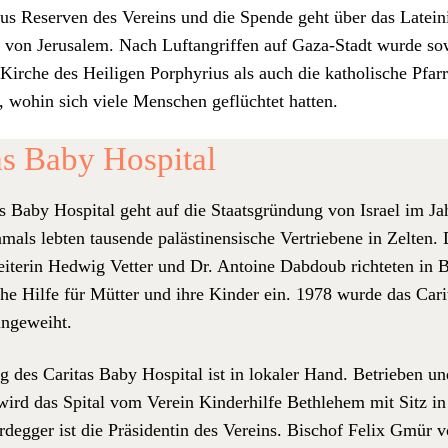
us Reser­ven des Vere­ins und die Spende geht über das Lateini
at von Jerusalem. Nach Luftan­grif­f­en auf Gaza-Stadt wurde s
Kirche des Heili­gen Por­phyrius als auch die katholis­che Pfar­r
, wohin sich viele Men­schen geflüchtet hat­ten.
as Baby Hospital
as Baby Hos­pi­tal geht auf die Staats­grün­dung von Israel im J
als lebten tausende palästi­nen­sis­che Ver­triebene in Zel­ten. 
ei­t­erin Hed­wig Vet­ter und Dr. Antoine Dab­doub richteten in B
che Hil­fe für Müt­ter und ihre Kinder ein. 1978 wurde das Car­i
ingewei­ht.
 des Car­i­tas Baby Hos­pi­tal ist in lokaler Hand. Betrieben un
wird das Spi­tal vom Vere­in Kinder­hil­fe Beth­le­hem mit Sitz i
d­eg­ger ist die Präsi­dentin des Vere­ins. Bischof Felix Gmür 