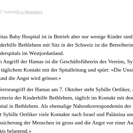
67 Aufrufe
Eva Meienberg
i­tas Baby Hos­pi­tal ist in Betrieb aber nur wenige Kinder sind
er­hil­fe Beth­le­hem mit Sitz in der Schweiz ist die Betreiberin
er­spi­tals im West­jor­dan­land.
 Angriff der Hamas ist die Geschäfts­führerin des Vere­ins, Sy
in täglichem Kon­takt mit der Spi­talleitung und spürt: «Die Unsi
und die Angst wird gröss­er.»
r­ro­ran­griff der Hamas am 7. Okto­ber ste­ht Sybille Oet­lik­er, 
ei­t­erin der Kinder­hil­fe Beth­le­hem, täglich im Kon­takt mit dem
­tal in Beth­le­hem. Als ehe­ma­lige Nahostko­r­re­spon­dentin der
 Sybille Oet­lik­er viele Kon­tak­te nach Israel und Palästi­na un
­sicherung der Men­schen ist gross und die Angst vor ein­er A
k­ts belas­tend.»