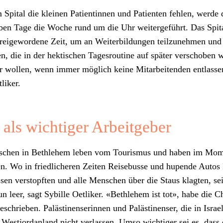
pi­tal die kleinen Pati­entin­nen und Patien­ten fehlen, werde d
eben Tage die Woche rund um die Uhr weit­erge­führt. Das Spi­ta
reige­wor­dene Zeit, um an Weit­er­bil­dun­gen teilzunehmen und
en, die in der hek­tis­chen Tages­rou­tine auf später ver­schoben 
r wollen, wenn immer möglich keine Mitar­bei­t­en­den ent­lasse
lik­er.
l als wichtiger Arbeitgeber
schen in Beth­le­hem leben vom Touris­mus und haben im Mom
. Wo in friedlicheren Zeit­en Reise­busse und hupende Autos B
sen ver­stopften und alle Men­schen über die Staus klagten, se
n leer, sagt Sybille Oet­lik­er. «Beth­le­hem ist tot», habe die C
eschrieben. Palästi­nenserin­nen und Palästi­nenser, die in Israel
 West­jor­dan­land nicht ver­lassen. Umso wichtiger sei es, dass 