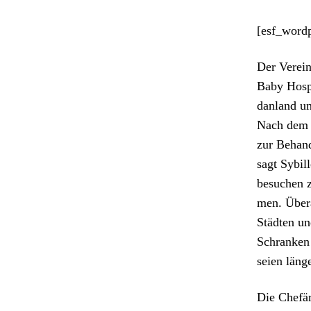
[esf_word
Der Vere­in
Baby Hos­pi­
dan­land u
Nach dem A
zur Behand­
sagt Sybill
besuchen z
men. Über­a
Städten und
Schranken 
seien läng
Die Chefär