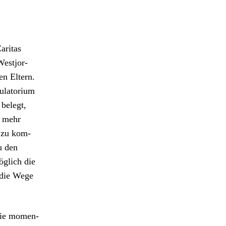
r­i­tas
West­jor­
en Eltern.
a­to­ri­um
 belegt,
t mehr
 zu kom­
u den
öglich die
 die Wege
 sie momen­