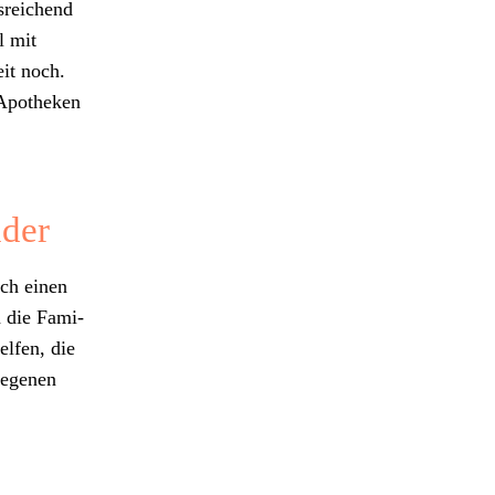
­re­ichend
l mit
eit noch.
d Apotheken
nder
uch einen
 die Fam­i­
elfen, die
­ge­nen