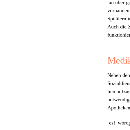
tan über ge
vorhan­den.
Spitälern i
Auch die Z
funk­tion­ie
Medik
Neben dem A
Sozial­dien
lien aufzu
notwendi­g
Apotheken 
[esf_word