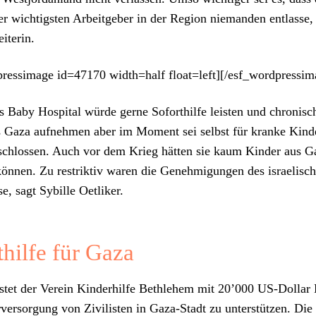
der wichtig­sten Arbeit­ge­ber in der Region nie­man­den ent­lasse,
i­t­erin.
ressimage id=47170 width=half float=left][/esf_wordpressim
as Baby Hos­pi­tal würde gerne Soforthil­fe leis­ten und chro­nis
 Gaza aufnehmen aber im Moment sei selb­st für kranke Kind
schlossen. Auch vor dem Krieg hät­ten sie kaum Kinder aus Ga
 kön­nen. Zu restrik­tiv waren die Genehmi­gun­gen des israelis­c
e, sagt Sybille Oet­lik­er.
thilfe für Gaza
s­tet der Vere­in Kinder­hil­fe Beth­le­hem mit 20’000 US-Dol­lar 
er­sorgung von Zivilis­ten in Gaza-Stadt zu unter­stützen. Die 