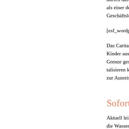
als ein­er 
Geschäft­sle
[esf_wordp
Das Car­i­t
Kinder aus
Gren­ze ge
tal­isieren
zur Aus­reis
Sofor
Aktuell lei
die Wasserv