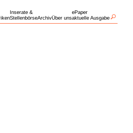
Inserate &
ePaper
iken
Stellenbörse
Archiv
Über uns
aktuelle Ausgabe