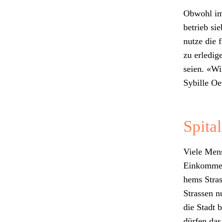
Obwohl im S
be­trieb si
nutze die f
zu erledi­g
seien. «Wi
Sybille Oet­
Spita
Viele Men­
Einkom­men
hems Stras
Strassen nu
die Stadt b
dür­fen das