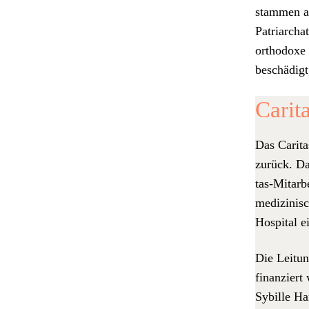
stam­men a
Patri­ar­ch
ortho­doxe 
beschädigt
Carit
Das Car­i­t
zurück. Dam
tas-Mitar­b
medi­zinis­
Hos­pi­tal e
Die Leitung
finanziert 
Sybille Har