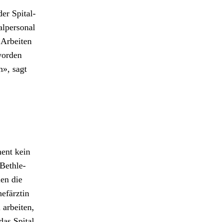
er Spi­tal­
lper­son­al
 Arbeit­en
wor­den
n», sagt
ent kein
eth­le­
ien die
hefärztin
 arbeit­en,
das Spi­tal