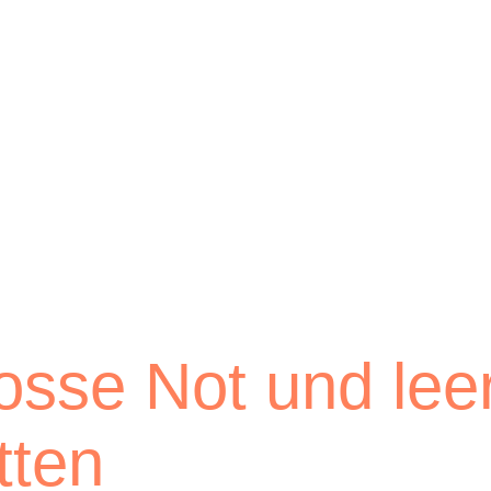
osse Not und lee
tten