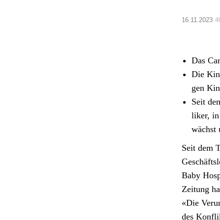
16.11.2023
4
Das Car­
Die Kind
gen Kind
Seit dem
lik­er, 
wächst 
Seit dem Te
Geschäft­sl
Baby Hos­pi
Zeitung hat
«Die Verun
des Kon­fli