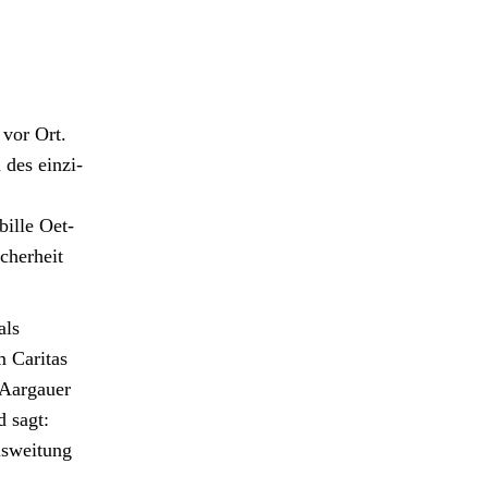
 vor Ort.
 des einzi­
bille Oet­
cher­heit
als
 Car­i­tas
 Aar­gauer
d sagt:
usweitung