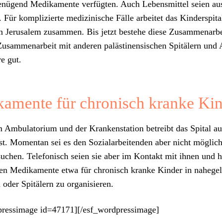
nü­gend Medika­mente ver­fügten. Auch Lebens­mit­tel seien aus
 Für kom­plizierte medi­zinis­che Fälle arbeit­et das Kinder­spi­ta
n Jerusalem zusam­men. Bis jet­zt beste­he diese Zusam­me­nar­b
usam­me­nar­beit mit anderen palästi­nen­sis­chen Spitälern un
re gut.
amente für chronisch kranke Ki
mbu­la­to­ri­um und der Kranken­sta­tion betreibt das Spi­tal a
st. Momen­tan sei es den Sozialar­bei­t­en­den aber nicht möglich
suchen. Tele­fonisch seien sie aber im Kon­takt mit ihnen und h
en Medika­mente etwa für chro­nisch kranke Kinder in nahegele
oder Spitälern zu organ­isieren.
pressimage id=47171][/esf_wordpressimage]