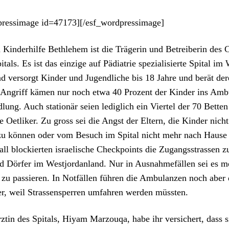
pressimage id=47173][/esf_wordpressimage]
 Kinder­hil­fe Beth­le­hem ist die Trägerin und Betreiberin des Ca
tals. Es ist das einzige auf Pädi­a­trie spezial­isierte Spi­tal im 
nd ver­sorgt Kinder und Jugendliche bis 18 Jahre und berät der
ngriff kämen nur noch etwa 40 Prozent der Kinder ins Ambu­l
lung. Auch sta­tionär seien lediglich ein Vier­tel der 70 Bet­ten
e Oet­lik­er. Zu gross sei die Angst der Eltern, die Kinder nich
u kön­nen oder vom Besuch im Spi­tal nicht mehr nach Hause
ll block­ierten israelis­che Check­points die Zugangsstrassen z
 Dör­fer im West­jor­dan­land. Nur in Aus­nah­me­fällen sei es m
zu passieren. In Not­fällen führen die Ambu­lanzen noch aber
er, weil Strassensper­ren umfahren wer­den müssten.
ztin des Spi­tals, Hiyam Mar­zouqa, habe ihr ver­sichert, dass