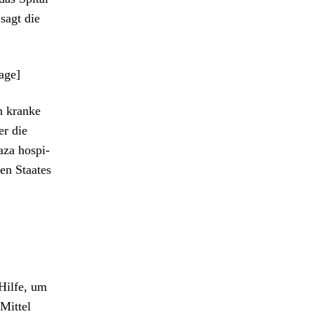
 sagt die
age]
ch kranke
er die
za hos­pi­
hen Staates
Hil­fe, um
Mit­tel