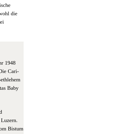
s­che
owohl die
ei
ahr 1948
Die Car­i­
eth­le­hem
­tas Baby
d
n Luzern.
vom Bis­tum