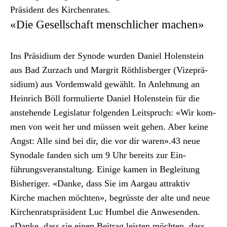
Präsi­dent des Kirchen­rates.
«Die Gesellschaft menschlicher machen»
Ins Prä­sid­i­um der Syn­ode wur­den Daniel Holen­stein
aus Bad Zurzach und Margrit Röth­lis­berg­er (Vizeprä­
sid­i­um) aus Vordemwald gewählt. In Anlehnung an
Hein­rich Böll for­mulierte Daniel Holen­stein für die
anste­hende Leg­is­latur fol­gen­den Leit­spruch: «Wir kom­
men von weit her und müssen weit gehen. Aber keine
Angst: Alle sind bei dir, die vor dir waren».43 neue
Syn­odale fan­den sich um 9 Uhr bere­its zur Ein­
führungsver­anstal­tung. Einige kamen in Begleitung
Bish­eriger. «Danke, dass Sie im Aar­gau attrak­tiv
Kirche machen möcht­en», begrüsste der alte und neue
Kirchen­rat­spräsi­dent Luc Hum­bel die Anwe­senden.
«Danke, dass sie einen Beitrag leis­ten möcht­en, dass