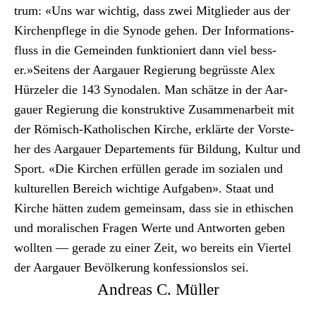
trum: «Uns war wichtig, dass zwei Mit­glieder aus der
Kirchenpflege in die Syn­ode gehen. Der Infor­ma­tions­
fluss in die Gemein­den funk­tion­iert dann viel bess­
er.»Seit­ens der Aar­gauer Regierung begrüsste Alex
Hürzel­er die 143 Syn­odalen. Man schätze in der Aar­
gauer Regierung die kon­struk­tive Zusam­me­nar­beit mit
der Römisch-Katholis­chen Kirche, erk­lärte der Vorste­
her des Aar­gauer Departe­ments für Bil­dung, Kul­tur und
Sport. «Die Kirchen erfüllen ger­ade im sozialen und
kul­turellen Bere­ich wichtige Auf­gaben». Staat und
Kirche hät­ten zudem gemein­sam, dass sie in ethis­chen
und moralis­chen Fra­gen Werte und Antworten geben
woll­ten — ger­ade zu ein­er Zeit, wo bere­its ein Vier­tel
der Aar­gauer Bevölkerung kon­fes­sion­s­los sei.
Andreas C. Müller