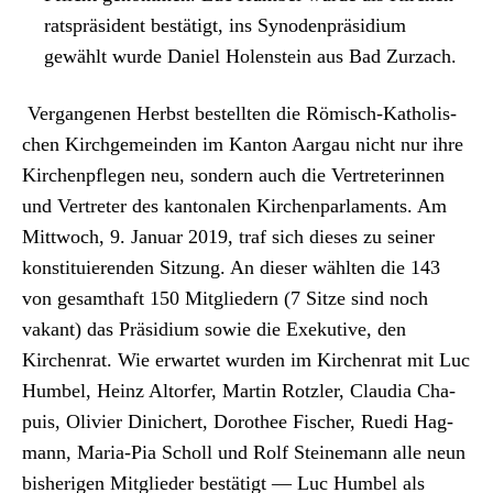
rat­spräsi­dent bestätigt, ins Syn­oden­prä­sid­i­um
gewählt wurde Daniel Holen­stein aus Bad Zurzach.
Ver­gan­genen Herb­st bestell­ten die Römisch-Katholis­
chen Kirchge­mein­den im Kan­ton Aar­gau nicht nur ihre
Kirchenpfle­gen neu, son­dern auch die Vertreterin­nen
und Vertreter des kan­tonalen Kirchen­par­la­ments. Am
Mittwoch, 9. Jan­u­ar 2019, traf sich dieses zu sein­er
kon­sti­tu­ieren­den Sitzung. An dieser wählten die 143
von gesamthaft 150 Mit­gliedern (7 Sitze sind noch
vakant) das Prä­sid­i­um sowie die Exeku­tive, den
Kirchen­rat. Wie erwartet wur­den im Kirchen­rat mit Luc
Hum­bel, Heinz Altor­fer, Mar­tin Rot­zler, Clau­dia Cha­
puis, Olivi­er Dinichert, Dorothee Fis­ch­er, Rue­di Hag­
mann, Maria-Pia Scholl und Rolf Steine­mann alle neun
bish­eri­gen Mit­glieder bestätigt — Luc Hum­bel als