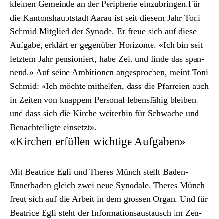
kleinen Gemeinde an der Periph­erie einzubrin­gen.Für
die Kan­ton­shaupt­stadt Aarau ist seit diesem Jahr Toni
Schmid Mit­glied der Syn­ode. Er freue sich auf diese
Auf­gabe, erk­lärt er gegenüber Hor­i­zonte. «Ich bin seit
let­ztem Jahr pen­sion­iert, habe Zeit und finde das span­
nend.» Auf seine Ambi­tio­nen ange­sprochen, meint Toni
Schmid: «Ich möchte mithelfen, dass die Pfar­reien auch
in Zeit­en von knappem Per­son­al lebens­fähig bleiben,
und dass sich die Kirche weit­er­hin für Schwache und
Benachteiligte ein­set­zt».
«Kirchen erfüllen wichtige Aufgaben»
Mit Beat­rice Egli und Theres Münch stellt Baden-
Ennet­baden gle­ich zwei neue Syn­odale. Theres Münch
freut sich auf die Arbeit in dem grossen Organ. Und für
Beat­rice Egli ste­ht der Infor­ma­tion­saus­tausch im Zen­