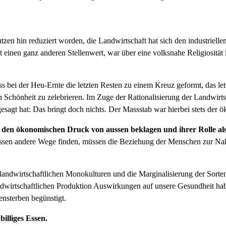
zen hin reduziert wor­den, die Land­wirtschaft hat sich den indus­trielle
 einen ganz anderen Stel­len­wert, war über eine volk­sna­he Reli­giosität 
bei der Heu-Ernte die let­zten Resten zu einem Kreuz geformt, das let­z
n Schön­heit zu zele­bri­eren. Im Zuge der Ratio­nal­isierung der Land­wi
 gesagt hat: Das bringt doch nichts. Der Massstab war hier­bei stets der
che den ökonomis­chen Druck von aussen bekla­gen und ihrer Rolle a
ssen andere Wege find­en, müssen die Beziehung der Men­schen zur Nahrung
nd­wirtschaftlichen Monokul­turen und die Mar­gin­al­isierung der Sorten­
nd­wirtschaftlichen Pro­duk­tion Auswirkun­gen auf unsere Gesund­heit hab
n­ster­ben begün­stigt.
il­liges Essen.