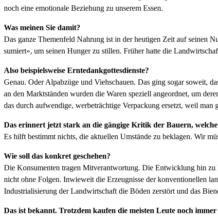
noch eine emo­tionale Beziehung zu unserem Essen.
Was meinen Sie damit?
Das ganze The­men­feld Nahrung ist in der heuti­gen Zeit auf seinen Nut
sum­iert», um seinen Hunger zu stillen. Früher hat­te die Land­wirtschaft
Also beispiel­sweise Erntedankgottes­di­en­ste?
Genau. Oder Alpa­bzüge und Viehschauen. Das ging sog­ar soweit, dass 
an den Mark­t­stän­den wur­den die Waren speziell ange­ord­net, um dere
das durch aufwendi­ge, wer­be­trächtige Ver­pack­ung erset­zt, weil man
Das erin­nert jet­zt stark an die gängige Kri­tik der Bauern, wel
Es hil­ft bes­timmt nichts, die aktuellen Umstände zu bekla­gen. Wir mü
Wie soll das konkret geschehen?
Die Kon­sumenten tra­gen Mitver­ant­wor­tung. Die Entwick­lung hin zu la
nicht ohne Fol­gen. Inwieweit die Erzeug­nisse der kon­ven­tionellen la
Indus­tri­al­isierung der Land­wirtschaft die Böden zer­stört und das Biene
Das ist bekan­nt. Trotz­dem kaufen die meis­ten Leute noch immer b