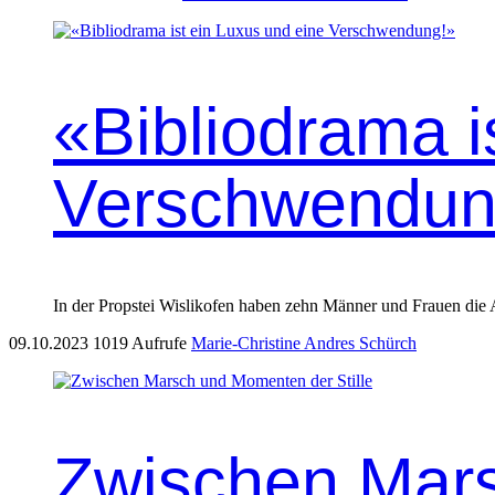
«Bibliodrama i
Verschwendun
In der Prop­stei Wis­likofen haben zehn Män­ner und Frauen die Aus
09.10.2023
1019 Aufrufe
Marie-Christine Andres Schürch
Zwischen Mars