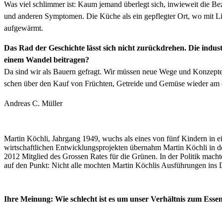
Was viel schlim­mer ist: Kaum jemand über­legt sich, inwieweit die Bez
und anderen Symp­tomen. Die Küche als ein gepflegter Ort, wo mit Liebe
aufgewärmt.
Das Rad der Geschichte lässt sich nicht zurück­drehen. Die indus­tr
einem Wan­del beitra­gen?
Da sind wir als Bauern gefragt. Wir müssen neue Wege und Konzepte ent
schen über den Kauf von Frücht­en, Getrei­de und Gemüse wieder am echt
Andreas C. Müller
Mar­tin Köch­li, Jahrgang 1949, wuchs als eines von fünf Kindern in ein
wirtschaftlichen Entwick­lung­spro­jek­ten über­nahm Mar­tin Köch­li in
2012 Mit­glied des Grossen Rates für die Grü­nen. In der Poli­tik machte 
auf den Punkt: Nicht alle mocht­en Mar­tin Köch­lis Aus­führun­gen ins 
Ihre Mei­n­ung: Wie schlecht ist es um unser Ver­hält­nis zum Essen