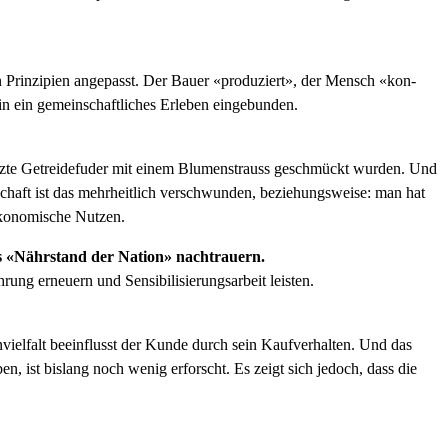
n Prinzip­i­en angepasst. Der Bauer «pro­duziert», der Men­sch «kon­
in ein gemein­schaftlich­es Erleben einge­bun­den.
te Getrei­de­fud­er mit einem Blu­men­strauss geschmückt wur­den. Und
rtschaft ist das mehrheitlich ver­schwun­den, beziehungsweise: man hat
 ökonomis­che Nutzen.
ls «Nähr­stand der Nation» nach­trauern.
 erneuern und Sen­si­bil­isierungsar­beit leis­ten.
vielfalt bee­in­flusst der Kunde durch sein Kaufver­hal­ten. Und das
en, ist bis­lang noch wenig erforscht. Es zeigt sich jedoch, dass die