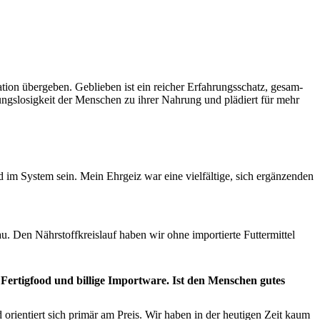
­a­tion übergeben. Geblieben ist ein reich­er Erfahrungss­chatz, gesam­
ziehungslosigkeit der Men­schen zu ihrer Nahrung und plädiert für mehr
d im Sys­tem sein. Mein Ehrgeiz war eine vielfältige, sich ergänzen­den
. Den Nährstof­fkreis­lauf haben wir ohne importierte Fut­ter­mit­tel
r­tig­food und bil­lige Import­ware. Ist den Men­schen gutes
ri­en­tiert sich primär am Preis. Wir haben in der heuti­gen Zeit kaum