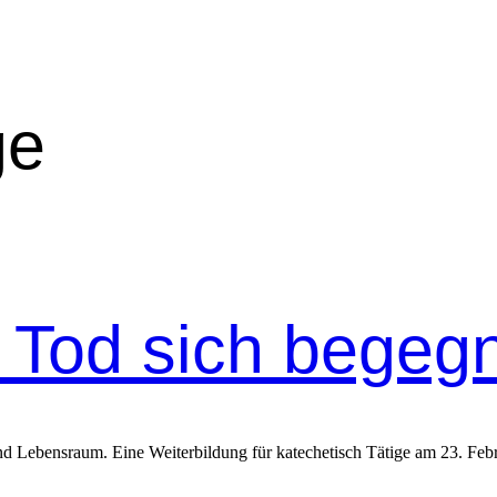
ge
 Tod sich begeg
und Leben­sraum. Eine Weit­er­bil­dung für kat­e­chetisch Tätige am 23. Feb­