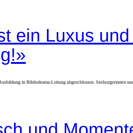
st ein Luxus und
g!»
­bil­dung in Bib­lio­dra­ma-​Leitung abgeschlossen. Seel­sorg­erin­nen und 
ch und Momenten