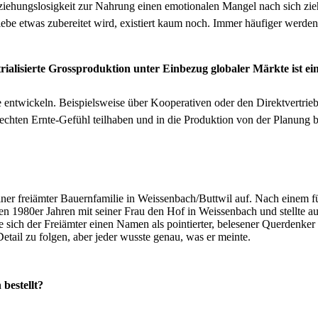
iehungslosigkeit zur Nahrung einen emo­tionalen Man­gel nach sich zieht
 etwas zubere­it­et wird, existiert kaum noch. Immer häu­figer wer­den 
i­al­isierte Grosspro­duk­tion unter Ein­bezug glob­aler Märk­te ist
wick­eln. Beispiel­sweise über Koop­er­a­tiv­en oder den Direk­tver­tri
­en Ernte-Gefühl teil­haben und in die Pro­duk­tion von der Pla­nung bi
­er freiämter Bauern­fam­i­lie in Weissenbach/Buttwil auf. Nach einem fün
 den 1980er Jahren mit sein­er Frau den Hof in Weis­senbach und stellte 
sich der Freiämter einen Namen als pointiert­er, bele­sen­er Quer­denker un
Detail zu fol­gen, aber jed­er wusste genau, was er meinte.
 bestellt?