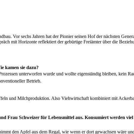
and­bau. Vor sechs Jahren hat der Pio­nier seinen Hof der näch­sten Gen­er
Gespräch mit Hor­i­zonte reflek­tiert der gebür­tige Freiämter über die Be
Wie kamen sie dazu?
n Prozessen unter­wor­fen wurde und wollte eigen­ständig bleiben, kein Ra
­ven­tioneller Betrieb.
feln und Milch­pro­duk­tion. Also Viehwirtschaft kom­biniert mit Acker­bau
Frau Schweiz­er für Lebens­mit­tel aus. Kon­sum­iert wer­den viel Fe
e nimmt den Apfel aus dem Regal, wie wenn er dort gewach­sen wäre und o