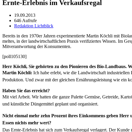
Ernte-Erlebnis im Verkaufsregal
19.09.2013
646 Aufrufe
Redaktion Lichtblick
Bere­its in den 1970er Jahren exper­i­men­tierte Mar­tin Köch­li mit Biol
meltes, in der land­wirtschaftlichen Prax­is ver­i­fiziertes Wis­sen. Im 
Mitver­ant­wor­tung der Kon­sumenten.
[poll105130]
Herr Köch­li, Sie gehörten zu den Pio­nieren des Bio-Land­baus. 
Mar­tin Köch­li:
Ich habe erlebt, wie die Land­wirtschaft indus­trielle
Pro­duk­tion. Und zwar mit der gle­ichen Ernährungsleis­tung wie ein kon
Haben Sie das erre­icht?
Mit viel Arbeit. Wir hat­ten die ganze Palette Gemüse, Getrei­de, Kartof­
und kün­stliche Düngemit­tel geplant und organ­isiert.
Nicht ein­mal mehr zehn Prozent ihres Einkom­mens geben Herr und 
Essen nichts mehr wert?
Das Ernte-Erleb­nis hat sich zum Verkauf­s­re­gal ver­lagert. Der Kund