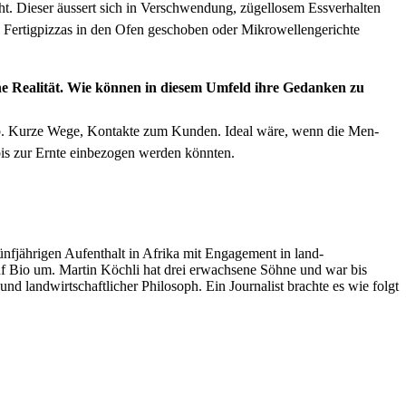
. Dieser äussert sich in Ver­schwen­dung, zügel­losem Essver­hal­ten
Fer­tig­piz­zas in den Ofen geschoben oder Mikrow­ellen­gerichte
 eine Real­ität. Wie kön­nen in diesem Umfeld ihre Gedanken zu
eb. Kurze Wege, Kon­tak­te zum Kun­den. Ide­al wäre, wenn die Men­
s zur Ernte ein­be­zo­gen wer­den kön­nten.
­fjähri­gen Aufen­thalt in Afri­ka mit Engage­ment in land­
auf Bio um. Mar­tin Köch­li hat drei erwach­sene Söhne und war bis
d land­wirtschaftlich­er Philosoph. Ein Jour­nal­ist brachte es wie fol­gt