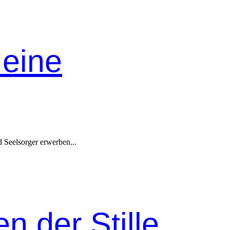
 eine
Seel­sorg­er erwer­ben...
 der Stille